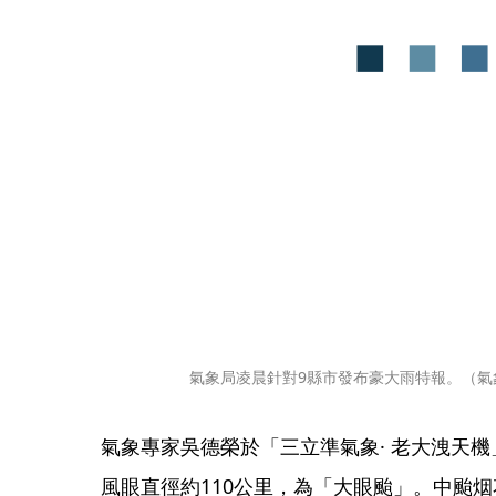
氣象局凌晨針對9縣市發布豪大雨特報。（氣
氣象專家吳德榮於「三立準氣象· 老大洩天
風眼直徑約110公里，為「大眼颱」。中颱