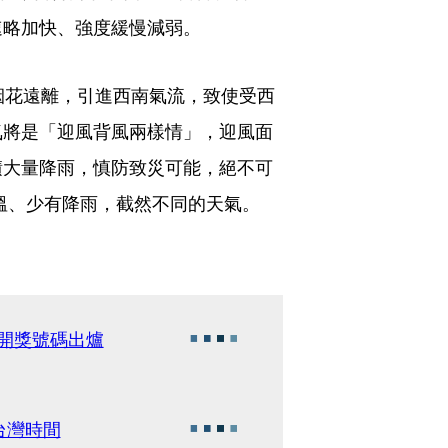
速略加快、強度緩慢減弱。
烟花遠離，引進西南氣流，致使受西
氣將是「迎風背風兩樣情」，迎風面
積大量降雨，慎防致災可能，絕不可
溫、少有降雨，截然不同的天氣。
彩開獎號碼出爐
台灣時間