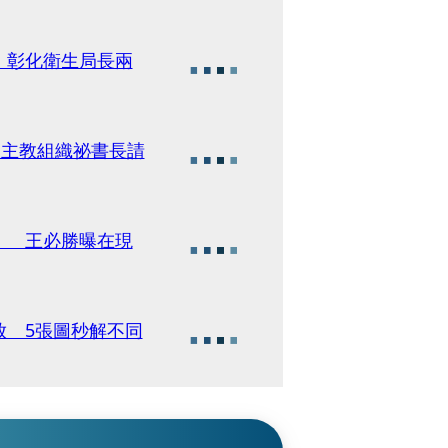
 彰化衛生局長兩
天主教組織祕書長請
」 王必勝曝在現
放 5張圖秒解不同