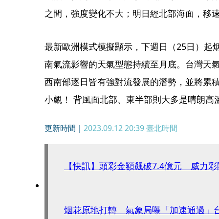
之間，強度變化不大；明日經北部海面，移
最新歐洲模式模擬顯示，下週日（25日）起
南氣流影響的天氣型態持續至月底。台灣天
西南部逐日皆有強對流發展的潛勢，並將累
小覷！ 背風面北部、東半部則大多是晴朗高
更新時間｜
2023.09.12 20:39
臺北時間
【快訊】頭彩金額飆破7.4億元 威力
烟花原地打轉 氣象局曝「加速通過」