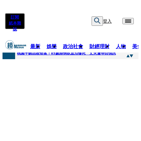
訂閱
登入
紙本雜
誌
最新
娛樂
政治社會
財經理財
人物
美
快訊
桃園平鎮凶殺命案！85歲婦倒臥血泊慘死 丈夫遭帶回偵訊
快訊
狠詐慈濟10.6億！神鬼律師陳昱瑄「親接機BNT抵台」 同框陳時中、張淑芬畫面曝光
快訊
邊看偶像邊拚韓國行 《2026 SBS歌謠大戰SUMMER》TVBS直播祭追星福利