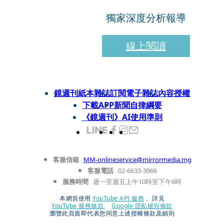
獨家深度分析報導
線上閱讀
鏡週刊紙本雜誌
訂閱電子雜誌
內容授權
下載APP
新聞自律綱要
《鏡週刊》AI使用準則
客服信箱
MM-onlineservice@mirrormedia.mg
客服電話
02-6633-3966
服務時間
週一至週五上午10時至下午6時
本網頁使用
YouTube API 服務
， 詳見
YouTube 服務條款
、
Google 隱私權與條款
瀏覽此頁面即代表您同意上述授權條款及細則