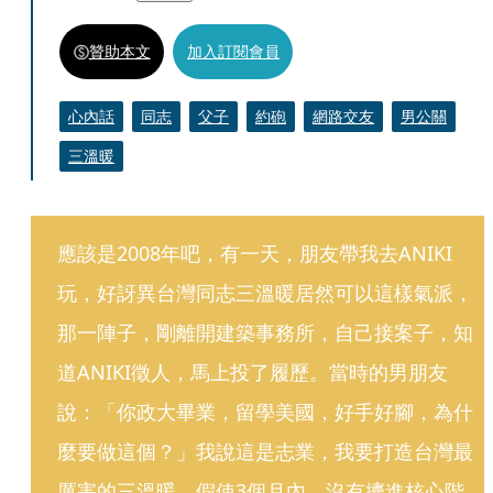
贊助本文
加入訂閱會員
心內話
同志
父子
約砲
網路交友
男公關
三溫暖
應該是2008年吧，有一天，朋友帶我去ANIKI
玩，好訝異台灣同志三溫暖居然可以這樣氣派，
那一陣子，剛離開建築事務所，自己接案子，知
道ANIKI徵人，馬上投了履歷。當時的男朋友
說：「你政大畢業，留學美國，好手好腳，為什
麼要做這個？」我說這是志業，我要打造台灣最
厲害的三溫暖，假使3個月內，沒有擠進核心階