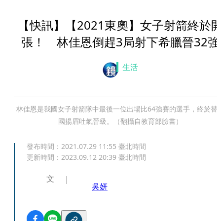
【快訊】【2021東奧】女子射箭終於
張！ 林佳恩倒趕3局射下希臘晉32強
生活
林佳恩是我國女子射箭隊中最後一位出場比64強賽的選手，終於替
國揚眉吐氣晉級。（翻攝自教育部臉書）
發布時間：
2021.07.29 11:55
臺北時間
更新時間：
2023.09.12 20:39
臺北時間
文
吳妍