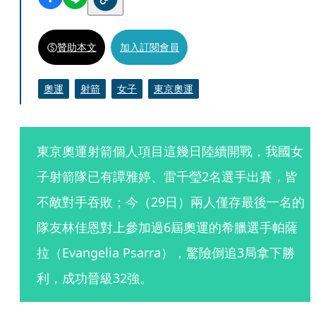
贊助本文
加入訂閱會員
奧運
射箭
女子
東京奧運
東京奧運射箭個人項目這幾日陸續開戰，我國女
子射箭隊已有譚雅婷、雷千瑩2名選手出賽，皆
不敵對手吞敗；今（29日）兩人僅存最後一名的
隊友林佳恩對上參加過6屆奧運的希臘選手帕薩
拉（Evangelia Psarra），驚險倒追3局拿下勝
利，成功晉級32強。