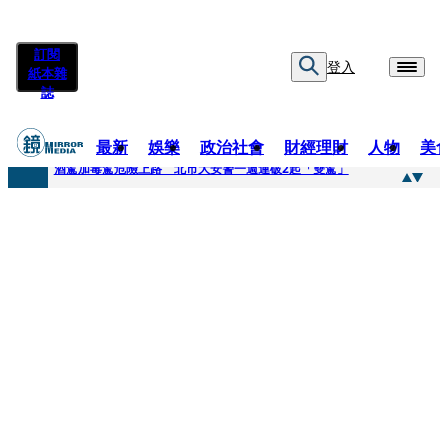
訂閱
登入
紙本雜
誌
最新
娛樂
政治社會
財經理財
人物
美
快訊
酒駕加毒駕危險上路 北市大安警一週連破2起「雙駕」
快訊
Ozone黃文廷、FEniX夏浦洋組「神隊友」 邱以太、林亭莉熱血狂奔殺青淚崩
快訊
AKIRA台北唱到一半突收兒子告白「爸爸I LOVE YOU」 驚喜林志玲同步曝光父親節「披薩蛋糕」