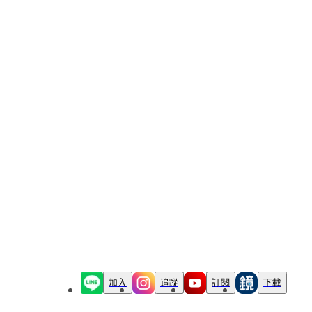
加入
追蹤
訂閱
下載