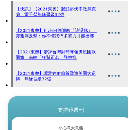
【快訊】【2021東奧】狀態起伏不敵烏克
蘭 雷千瑩無緣晉級32強
【2021東奧】止步64強遭酸「該退休」
譚雅婷反擊：你不懂我們多努力才能出賽
【2021東奧】驚訝台灣射箭隊領獎沒國歌
國旗 南韓「狂幫正名」登熱搜
【2021東奧】譚雅婷射箭首戰遭英國大逆
轉 無緣晉級32強
支持鏡週刊
小心意大意義