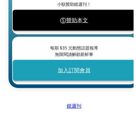
小額贊助鏡週刊！
贊助本文
每期 $
35
元動態話題報導
無限閱讀解鎖新鮮事
加入訂閱會員
鏡週刊