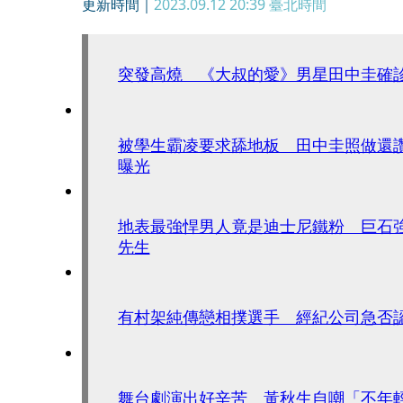
更新時間｜
2023.09.12 20:39
臺北時間
突發高燒 《大叔的愛》男星田中圭確
被學生霸凌要求舔地板 田中圭照做還
曝光
地表最強悍男人竟是迪士尼鐵粉 巨石
先生
有村架純傳戀相撲選手 經紀公司急否
舞台劇演出好辛苦 黃秋生自嘲「不年