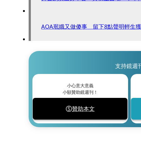
AOA珉娥又做傻事 留下8點聲明輕生
支持鏡週
小心意大意義
小額贊助鏡週刊！
贊助本文