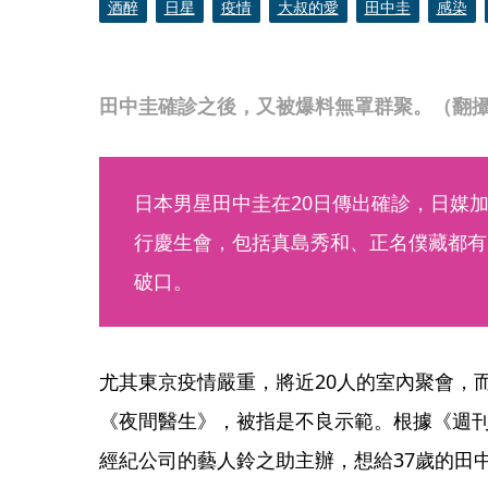
酒醉
日星
疫情
大叔的愛
田中圭
感染
田中圭確診之後，又被爆料無罩群聚。（翻
日本男星田中圭在20日傳出確診，日媒加
行慶生會，包括真島秀和、正名僕藏都有
破口。
尤其東京疫情嚴重，將近20人的室內聚會，
《夜間醫生》，被指是不良示範。根據《週
經紀公司的藝人鈴之助主辦，想給37歲的田