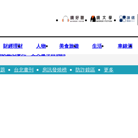
財經理財
人物
美食旅遊
生活
車錶酒
倒臥血泊慘死 丈夫遭帶回偵訊
話題
台北畫刊
房訊發燒榜
防詐鏡區
更多
師陳昱瑄「親接機BNT抵台」 同框陳時中、張淑芬畫面曝光
 SBS歌謠大戰SUMMER》TVBS直播祭追星福利