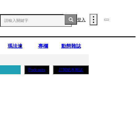
登入
瑪法達
專欄
動態雜誌
訂閱紙本雜誌
Podcasts