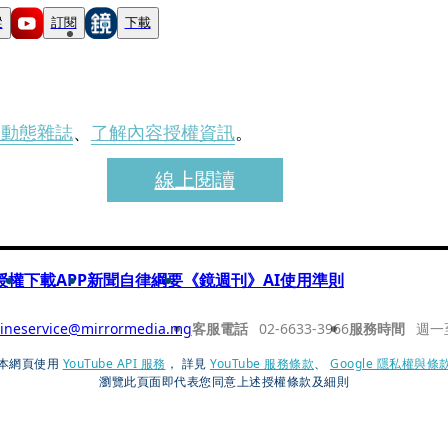
蹤
訂閱
下載
刊動態雜誌
、
了解內容授權資訊
。
線上閱讀
授權
下載APP
新聞自律綱要
《鏡週刊》AI使用準則
ineservice@mirrormedia.mg
客服電話
02-6633-3966
服務時間
週一
本網頁使用
YouTube API 服務
， 詳見
YouTube 服務條款
、
Google 隱私權與條
瀏覽此頁面即代表您同意上述授權條款及細則