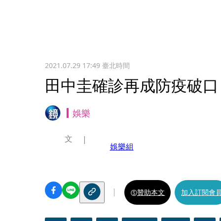
2021.07.29 17:49
臺北時間
田中圭確診再成防疫破口
娛樂
文
娛樂組
贊助本文
加入訂閱會