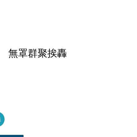
 無罩群聚挨轟
員