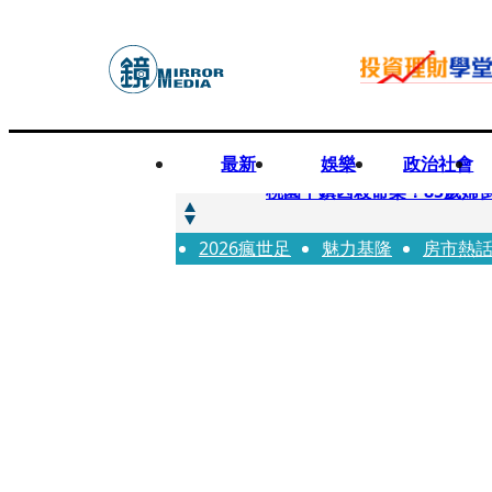
最新
娛樂
政治社會
快訊
桃園平鎮凶殺命案！85歲婦
2026瘋世足
快訊
魅力基隆
房市熱
狠詐慈濟10.6億！神鬼律
快訊
邊看偶像邊拚韓國行 《2026