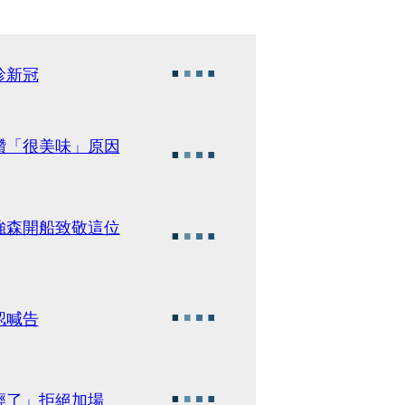
診新冠
讚「很美味」原因
強森開船致敬這位
認喊告
輕了」拒絕加場