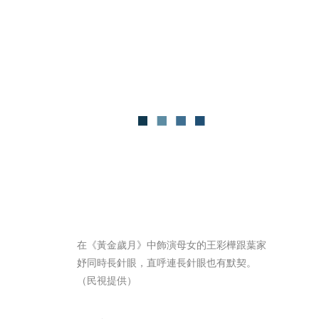
在《黃金歲月》中飾演母女的王彩樺跟葉家
妤同時長針眼，直呼連長針眼也有默契。
（民視提供）