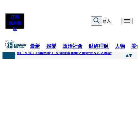
訂閱
登入
紙本雜
誌
最新
娛樂
政治社會
財經理財
人物
美
快訊
創「互道」詐騙慈濟！ 女律師供養義父黃金全入四大庫房
快訊
前時力黨魁表態「反對刪公視預算」 盼在野三思：改凍結處理受質疑項目
快訊
六強片齊聚桃影 小薰《祖先鬼》回桃影娘家 《長安的荔枝》桃影加映一票難求