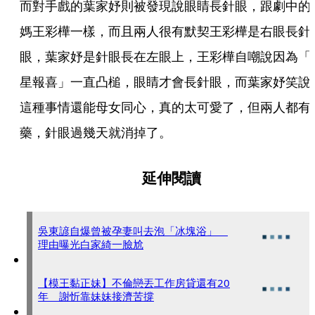
而對手戲的葉家妤則被發現說眼睛長針眼，跟劇中的
媽王彩樺一樣，而且兩人很有默契王彩樺是右眼長針
眼，葉家妤是針眼長在左眼上，王彩樺自嘲說因為「
星報喜」一直凸槌，眼睛才會長針眼，而葉家妤笑說
這種事情還能母女同心，真的太可愛了，但兩人都有
藥，針眼過幾天就消掉了。 
延伸閱讀
吳東諺自爆曾被孕妻叫去泡「冰塊浴」
理由曝光白家綺一臉尬
【模王黏正妹】不倫戀丟工作房貸還有20
年 謝忻靠妹妹接濟苦撐