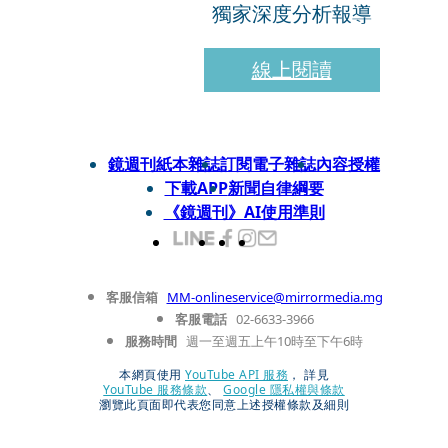
獨家深度分析報導
線上閱讀
鏡週刊紙本雜誌
訂閱電子雜誌
內容授權
下載APP
新聞自律綱要
《鏡週刊》AI使用準則
客服信箱
MM-onlineservice@mirrormedia.mg
客服電話
02-6633-3966
服務時間
週一至週五上午10時至下午6時
本網頁使用
YouTube API 服務
， 詳見
YouTube 服務條款
、
Google 隱私權與條款
瀏覽此頁面即代表您同意上述授權條款及細則