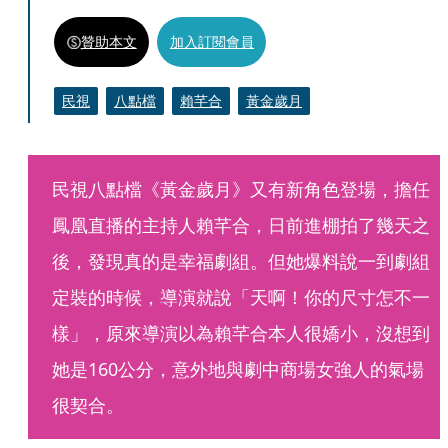
贊助本文
加入訂閱會員
民視
八點檔
賴芊合
黃金歲月
民視八點檔《黃金歲月》又有新角色登場，擔任
鳳凰直播的主持人賴芊合，日前進棚拍了幾天之
後，發現真的是幸福劇組。但她爆料說一到劇組
定裝的時候，導演就說「天啊！你的尺寸怎不一
樣」，原來導演以為賴芊合本人很嬌小，沒想到
她是160公分，意外地與劇中商場女強人的氣場
很契合。 