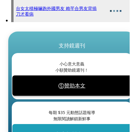
台女太積極嚇跑外國男友 賴芊合男友背插
刀才看病
支持鏡週刊
小心意大意義
小額贊助鏡週刊！
贊助本文
每期 $
35
元動態話題報導
無限閱讀解鎖新鮮事