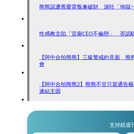
熊熊認遭舊愛背叛兼破財 淚吐「地獄
性感教主陷「宮廟CEO不倫戀」 否認
【阿中合拍熊熊】三級警戒約見面 熊
會
【阿中合拍熊熊2】熊熊不甘只當通告
連結主因
支持鏡週