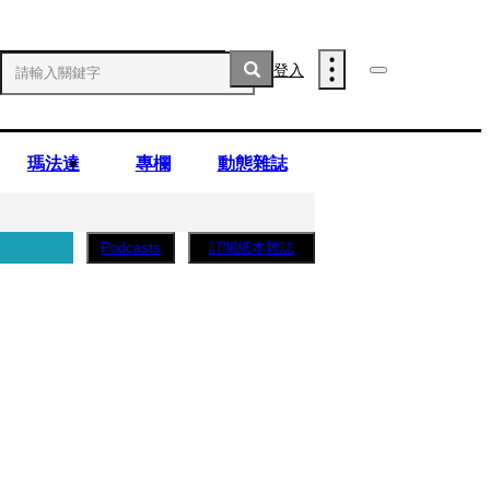
登入
瑪法達
專欄
動態雜誌
訂閱紙本雜誌
Podcasts