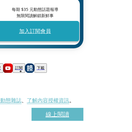
每期 $
35
元動態話題報導
無限閱讀解鎖新鮮事
加入訂閱會員
蹤
訂閱
下載
刊動態雜誌
、
了解內容授權資訊
。
線上閱讀