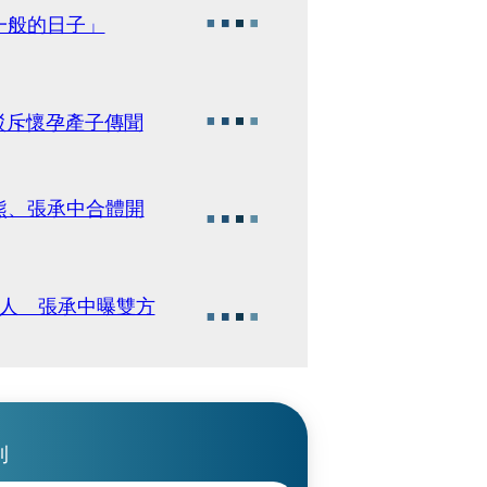
一般的日子」
駁斥懷孕產子傳聞
熊、張承中合體開
藝人 張承中曝雙方
刊