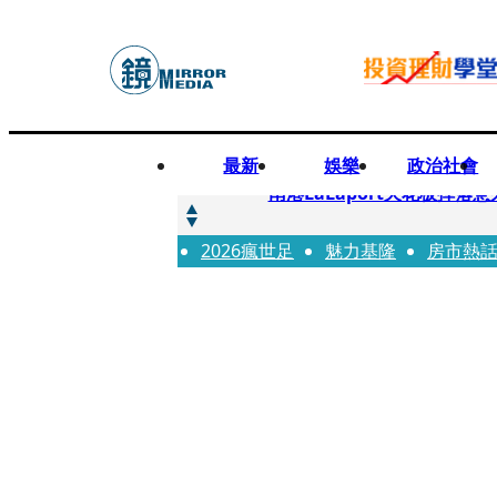
最新
娛樂
政治社會
快訊
南港LaLaport天花板掉
2026瘋世足
快訊
魅力基隆
房市熱
川普又出招！多晶矽產品課15
快訊
美伊衝突要注意！ 台塑四寶