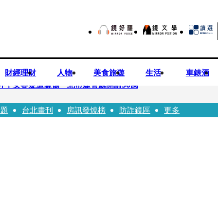
財經理財
人物
美食旅遊
生活
車錶酒
落意外！女客疑遭砸傷 北市建管處開罰30萬
話題
台北畫刊
房訊發燒榜
防詐鏡區
更多
%關稅12月生效 經濟部回應了
7月營收齊揚股價抗跌