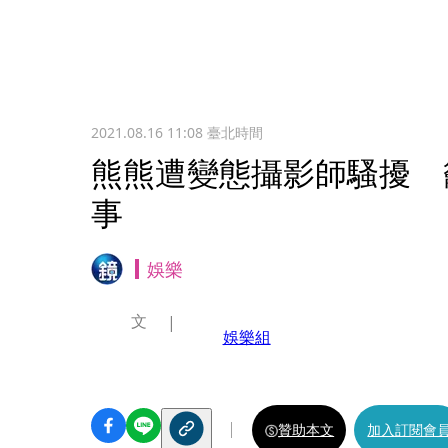
2021.08.16 11:08
臺北時間
熊熊遭變態攝影師騷擾 
事
娛樂
文
娛樂組
贊助本文
加入訂閱會