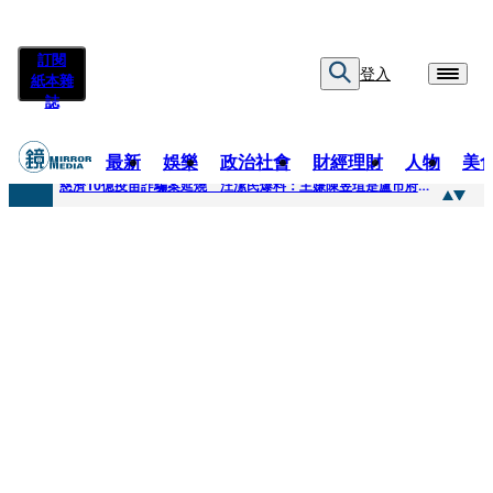
訂閱
登入
紙本雜
誌
最新
娛樂
政治社會
財經理財
人物
美
快訊
慈濟10億疫苗詐騙案延燒 汪潔民爆料：主嫌陳昱瑄是盧市府法律顧問
快訊
桃園平鎮凶殺命案！85歲婦倒臥血泊慘死 丈夫遭帶回偵訊
快訊
拖吊車載運轎車突鬆脫滑落 後方車輛全嚇壞