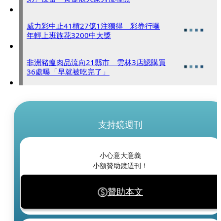
威力彩中止41槓27億1注獨得 彩券行曝
年輕上班族花3200中大獎
非洲豬瘟肉品流向21縣市 雲林3店認購買
36處曝「早就被吃完了」
支持鏡週刊
小心意大意義
小額贊助鏡週刊！
贊助本文