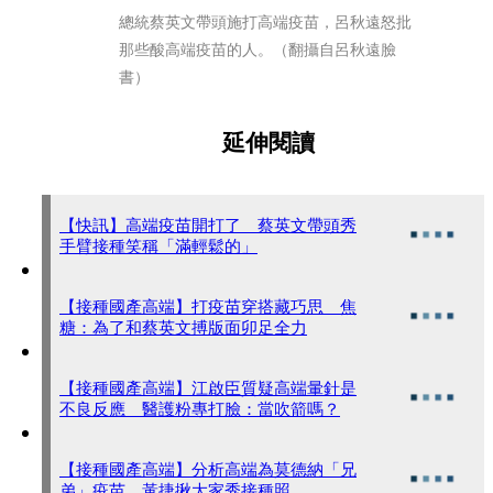
總統蔡英文帶頭施打高端疫苗，呂秋遠怒批
那些酸高端疫苗的人。（翻攝自呂秋遠臉
書）
延伸閱讀
【快訊】高端疫苗開打了 蔡英文帶頭秀
手臂接種笑稱「滿輕鬆的」
【接種國產高端】打疫苗穿搭藏巧思 焦
糖：為了和蔡英文搏版面卯足全力
【接種國產高端】江啟臣質疑高端暈針是
不良反應 醫護粉專打臉：當吹箭嗎？
【接種國產高端】分析高端為莫德納「兄
弟」疫苗 黃捷揪大家秀接種照