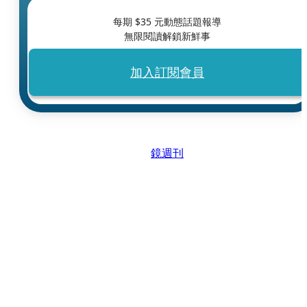
每期 $
35
元動態話題報導
無限閱讀解鎖新鮮事
加入訂閱會員
鏡週刊