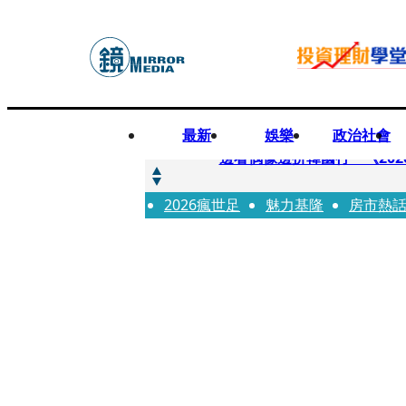
最新
娛樂
政治社會
快訊
邊看偶像邊拚韓國行 《2026
2026瘋世足
快訊
魅力基隆
房市熱
代誌大條火急跳船？ 宏碁派
快訊
一句「請回去坐好」 特教生