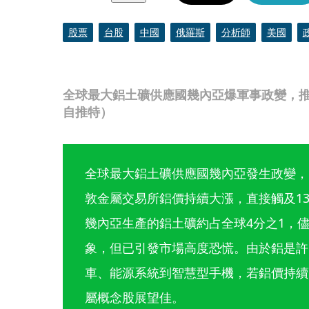
股票
台股
中國
俄羅斯
分析師
美國
全球最大鋁土礦供應國幾內亞爆軍事政變，推
自推特）
全球最大鋁土礦供應國幾內亞發生政變，
敦金屬交易所鋁價持續大漲，直接觸及1
幾內亞生產的鋁土礦約占全球4分之1，
象，但已引發市場高度恐慌。由於鋁是許
車、能源系統到智慧型手機，若鋁價持續
屬概念股展望佳。