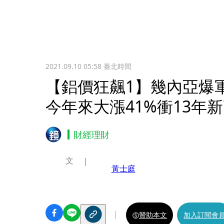
2021.09.10 05:58
臺北時間
【鋁價狂飆1】幾內亞爆
今年來大漲41%衝13年
財經理財
文
黃士庭
贊助本文
加入訂閱會