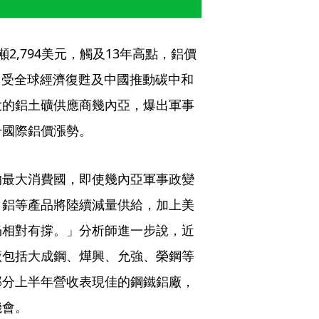
,794美元，觸及13年高點，鋁價
，受全球經濟復甦及中國推動碳中和
大的鋁土礦供應商幾內亞，爆出軍事
升國際鋁價漲勢。
的最大消費國，即使幾內亞軍事政變
、鋁等產品將陸續減量供給，加上美
仍相對有撐。」分析師進一步說，近
廠包括大成鋼、燁興、允強、榮鋼等
部分上半年營收表現佳的鋼鐵鋁廠，
機會。