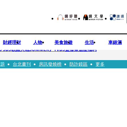
財經理財
人物
美食旅遊
生活
車錶酒
 SBS歌謠大戰SUMMER》TVBS直播祭追星福利
話題
台北畫刊
房訊發燒榜
防詐鏡區
更多
任李文詳接掌兆基屋管2天就喊撤出！
持斷掃把戳女代課老師眼睛大失血近失明