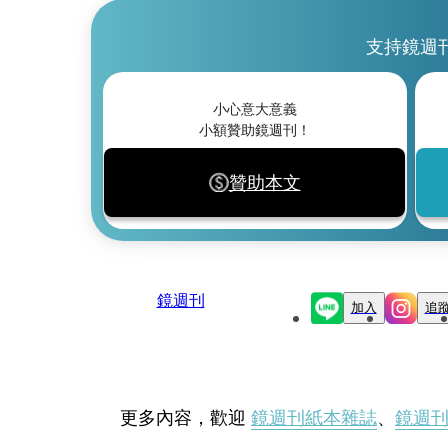
支持鏡週
小心意大意義
小額贊助鏡週刊！
贊助本文
鏡週刊
加入
追
更多內容，歡迎
鏡週刊紙本雜誌
、
鏡週