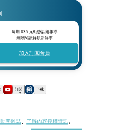
刊
每期 $
35
元動態話題報導
無限閱讀解鎖新鮮事
加入訂閱會員
蹤
訂閱
下載
刊動態雜誌
、
了解內容授權資訊
。