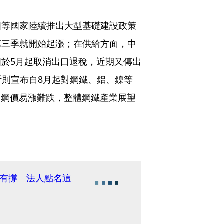
國等國家陸續推出大型基礎建設政策
第三季就開始起漲；在供給方面，中
於5月起取消出口退稅，近期又傳出
斯則宣布自8月起對鋼鐵、鋁、鎳等
，鋼價易漲難跌，整體鋼鐵產業展望
期有撐 法人點名這