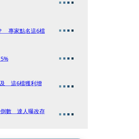
？ 專家點名這6檔
5%
及 這6檔獲利增
效卻倒數 達人曝改存