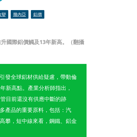
政變
幾內亞
鋁價
升國際鋁價觸及13年新高。（翻攝
引發全球鋁材供給疑慮，帶動倫
3年新高點。產業分析師指出，
儘管目前還沒有供應中斷的跡
多產品的重要原料，包括：汽
高攀，短中線來看，鋼鐵、鋁金