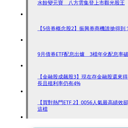
水餃變元寶 八方雲集登上市觀光股王
【5倍券概念股2】振興券商機誰搶得到
9月債券ETF配息出爐 3檔年化配息率破
【金融股成飆股3】現在存金融股還來得
長且殖利率仍有4%
【買對熱門ETF 2】0056人氣最高績
這檔