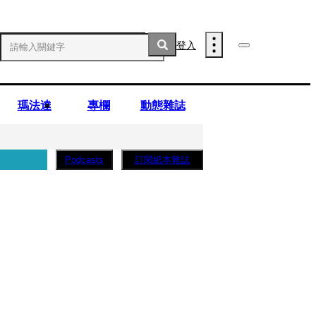
登入
瑪法達
專欄
動態雜誌
訂閱紙本雜誌
Podcasts