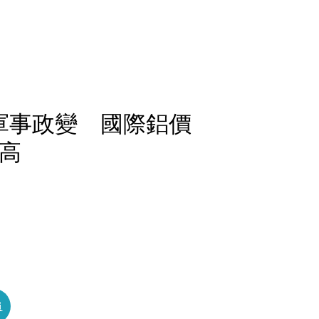
軍事政變 國際鋁價
新高
員