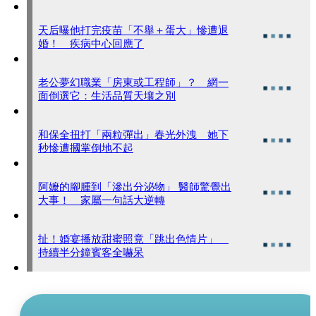
天后曝他打完疫苗「不舉＋蛋大」慘遭退
婚！ 疾病中心回應了
老公夢幻職業「房東或工程師」？ 網一
面倒選它：生活品質天壤之別
和保全扭打「兩粒彈出」春光外洩 她下
秒慘遭摑掌倒地不起
阿嬤的腳腫到「滲出分泌物」 醫師驚覺出
大事！ 家屬一句話大逆轉
扯！婚宴播放甜蜜照竟「跳出色情片」
持續半分鐘賓客全嚇呆