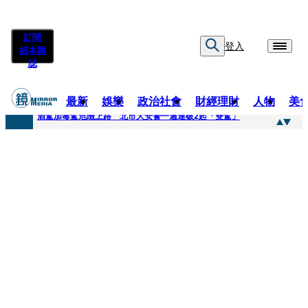
訂閱
登入
紙本雜
誌
最新
娛樂
政治社會
財經理財
人物
美
快訊
酒駕加毒駕危險上路 北市大安警一週連破2起「雙駕」
快訊
Ozone黃文廷、FEniX夏浦洋組「神隊友」 邱以太、林亭莉熱血狂奔殺青淚崩
快訊
AKIRA台北唱到一半突收兒子告白「爸爸I LOVE YOU」 驚喜林志玲同步曝光父親節「披薩蛋糕」