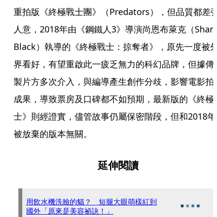
重拍版《終極戰士團》（Predators），但品質都差
人意，2018年由《鋼鐵人3》導演尚恩布萊克（Shane
Black）執導的《終極戰士：掠奪者》，原先一度被
界看好，有望重啟此一疲乏無力的科幻品牌，但據傳
製片方多次介入，與編導產生創作分歧，影響電影拍
成果，導致票房及口碑都不如預期，最新版的《終極
士》則經證實，儘管故事仍屬保密階段，但和2018年
被放棄的版本無關。
延伸閱讀
用飲水機洗臉的貓？ 短腿大眼萌樣紅到
國外「原來是美容祕訣！」