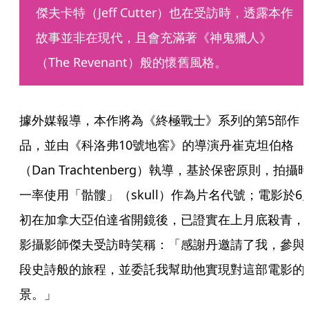
傑夫卡特（Jeff Cutter）也在受訪時，透露本作
故事並非在現代，且會充滿著《神鬼獵人》
（The Revenant）般的懷舊風格。
據外媒報導，本作將為《終極戰士》系列的第5部作
品，並由《科洛弗10號地窖》的導演丹崔克坦伯格
（Dan Trachtenberg）執導，基於保密原則，拍攝
一率使用「骷髏」（skull）作為片名代號；電影於6
初在加拿大亞伯達省開鏡後，已證實在上月底殺青，
影攝影師傑夫受訪時笑稱：「感謝丹邀請了我，參與
段史詩般的旅程，並委託我幫助他實現對這部電影的
景。」