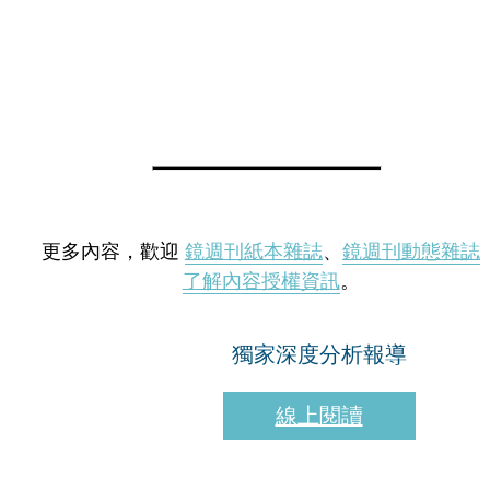
更多內容，歡迎
鏡週刊紙本雜誌
、
鏡週刊動態雜誌
了解內容授權資訊
。
獨家深度分析報導
線上閱讀