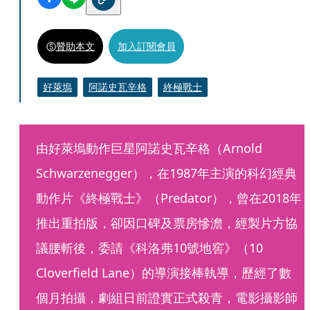
贊助本文
加入訂閱會員
好萊塢
阿諾史瓦辛格
終極戰士
由好萊塢動作巨星阿諾史瓦辛格（Arnold 
Schwarzenegger），在1987年主演的科幻經典
動作片《終極戰士》（Predator），曾在2018年
推出重拍版，卻因口碑及票房慘澹，經製片方協
議腰斬後，委請《科洛弗10號地窖》（10 
Cloverfield Lane）的導演接棒執導，歷經了數
個月拍攝，劇組日前證實正式殺青，電影攝影師