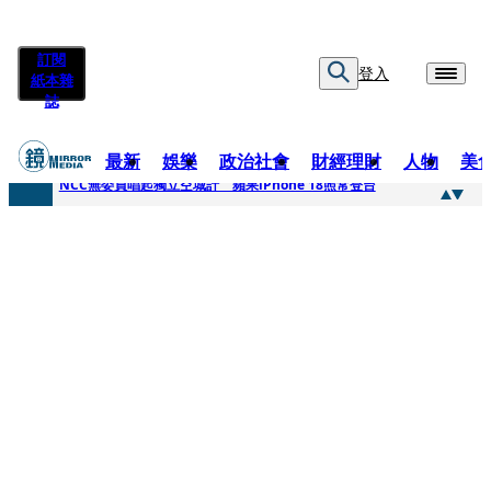
訂閱
登入
紙本雜
誌
最新
娛樂
政治社會
財經理財
人物
美
快訊
NCC無委員唱起獨立空城計 蘋果iPhone 18照常登台
快訊
六強片齊聚桃影 小薰《祖先鬼》回桃影娘家 《長安的荔枝》桃影加映一票難求
快訊
8年磨一劍 陳法拉自編自導《Bloodline》進軍多倫多 柯林法洛姊弟相挺