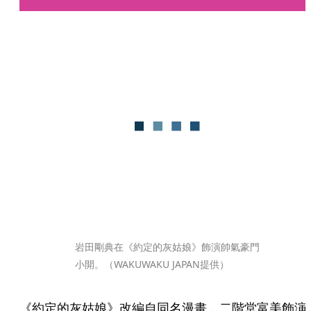
岩田剛典在《約定的灰姑娘》飾演帥氣豪門
小開。（WAKUWAKU JAPAN提供）
《約定的灰姑娘》改編自同名漫畫，二階堂富美飾演