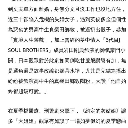
到丈夫單方面離婚，身無分文且沒工作也沒地方住，
近三十卻陷入危機的失婚女子，遇到英俊多金但個性
為惡劣的男高中生真榮田鄉敦，被逼扔出骰子，參加
「實境人生遊戲」，加上曾經的夢中情人「3代目J 
SOUL BROTHERS」成員岩田剛典飾演的帥氣豪門小
開，日本觀眾對於此劇如同倒吃甘蔗般讚譽有加，無
是選角還是故事改編都頗具水準，尤其是完結篇播出
紛紛被飾演高中生的真榮田鄉敦圈粉，大讚「他自始
終都超級可愛。」
在夏季檔醫療、刑警劇夾擊下，《約定的灰姑娘》讓
多「大姐姐」觀眾有如談了一場如夢似幻的夏季戀曲