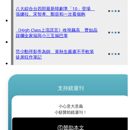
八大綜合台四部最新韓劇準「10」登場
張娜拉、宋智孝、鄭容和一次看個夠
《High Class上流謊言》收視飆高 曹如晶
踩爛全家福與小三互搧巴掌
范少勳拜影帝為師 黃秋生嚴肅不手軟笨
徒弟狂作筆記
支持鏡週刊
小心意大意義
小額贊助鏡週刊！
贊助本文