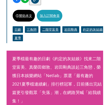
贊助本文
加入訂閱會員
日劇
三角戀
二階堂富美
岩田剛典
約定的灰姑娘
夏季
夏季檔最有趣的日劇《約定的灰姑娘》找來二階
堂富美、真榮田鄉敦、岩田剛典談起三角戀，榮
獲日本娛樂網站「Netlab」票選「最有趣的
2021夏季檔連續劇」排行榜冠軍，日前播出完結
篇更引發觀眾「失落」潮，在網路哭喊「給我續
集！」