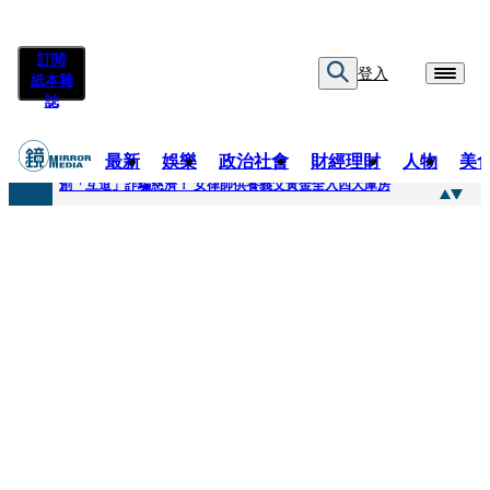
訂閱
登入
紙本雜
誌
最新
娛樂
政治社會
財經理財
人物
美
快訊
創「互道」詐騙慈濟！ 女律師供養義父黃金全入四大庫房
快訊
前時力黨魁表態「反對刪公視預算」 盼在野三思：改凍結處理受質疑項目
快訊
六強片齊聚桃影 小薰《祖先鬼》回桃影娘家 《長安的荔枝》桃影加映一票難求