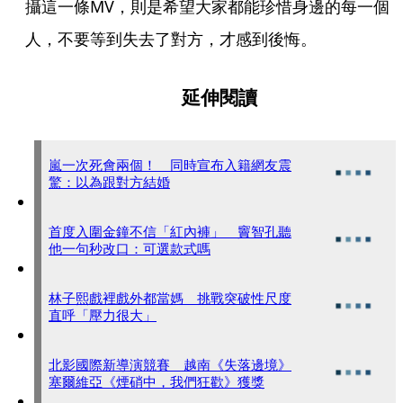
攝這一條MV，則是希望大家都能珍惜身邊的每一個
人，不要等到失去了對方，才感到後悔。
延伸閱讀
嵐一次死會兩個！ 同時宣布入籍網友震
驚：以為跟對方結婚
首度入圍金鐘不信「紅內褲」 竇智孔聽
他一句秒改口：可選款式嗎
林子熙戲裡戲外都當媽 挑戰突破性尺度
直呼「壓力很大」
北影國際新導演競賽 越南《失落邊境》
塞爾維亞《煙硝中，我們狂歡》獲獎