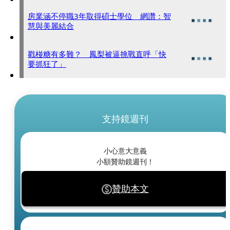
房業涵不停職3年取得碩士學位 網讚：智
慧與美麗結合
戳椪糖有多難？ 鳳梨被逼挑戰直呼「快
要抓狂了」
支持鏡週刊
小心意大意義
小額贊助鏡週刊！
贊助本文