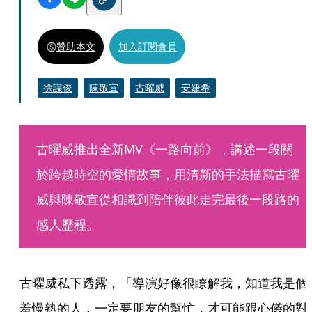
贊助本文
加入訂閱會員
徐謀俊
陳敬宣
古曜威
安婕希
古曜威推出全新MV《一路向前》，講述一段關
於跨越時空的愛情故事，用清新的手法描寫古曜
威與陳敬宣從相識到陪伴彼此走完最後一段路的
感人歷程。
古曜威私下透露，「導演好像很瞭解我，知道我是個
羞慢熟的人，一定要朋友的幫忙，才可能跟心儀的對