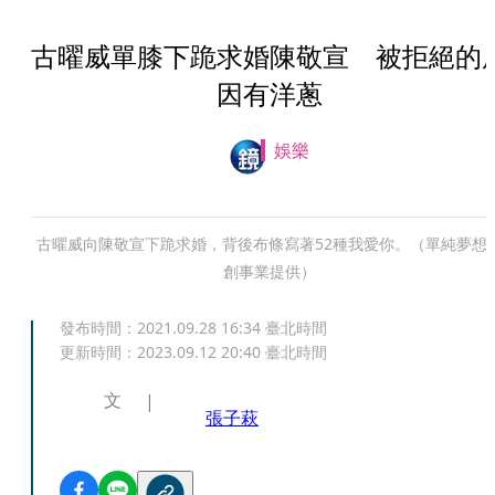
古曜威單膝下跪求婚陳敬宣 被拒絕的
因有洋蔥
娛樂
古曜威向陳敬宣下跪求婚，背後布條寫著52種我愛你。（單純夢想
創事業提供）
發布時間：
2021.09.28 16:34
臺北時間
更新時間：
2023.09.12 20:40
臺北時間
文
張子萩