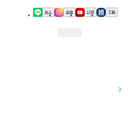
加入
追蹤
訂閱
下載
最新文章