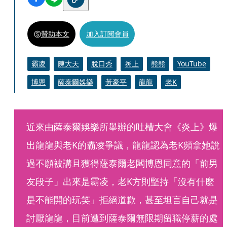
贊助本文
加入訂閱會員
霸凌
陳大天
脫口秀
炎上
熊熊
YouTube
博恩
薩泰爾娛樂
黃豪平
龍龍
老K
近來由薩泰爾娛樂所舉辦的吐槽大會《炎上》爆
出龍龍與老K的霸凌爭議，龍龍認為老K頻拿她說
過不願被講且獲得薩泰爾老闆博恩同意的「前男
友段子」出來是霸凌，老K方則堅持「沒有什麼
是不能開的玩笑」拒絕道歉，甚至坦言自己就是
討厭龍龍，目前遭到薩泰爾無限期留職停薪的處