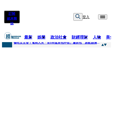
訂閱
登入
紙本雜
誌
最新
娛樂
政治社會
財經理財
人物
美
快訊
偷吃女主管！電商人夫「背SM道具包外宿」遭抓包 原配崩潰求償100萬：從未用過此類
快訊
狂曬柯文哲電子手環形象照 陳佩琪嗨喊太帥「每張都好看」：清清白白
快訊
人心惶惶 ！公所封橋罕請包公「夜斷陰府」幫亡魂伸冤 鹿谷小半天「今年接連3起墜橋」