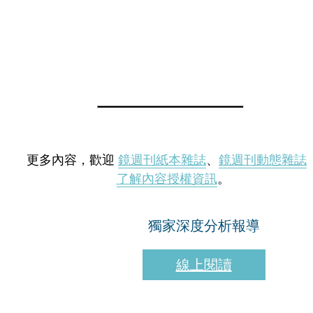
更多內容，歡迎
鏡週刊紙本雜誌
、
鏡週刊動態雜誌
了解內容授權資訊
。
獨家深度分析報導
線上閱讀