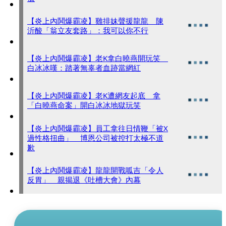
【炎上內鬨爆霸凌】雞排妹聲援龍龍 陳
沂酸「翁立友套路」：我可以你不行
【炎上內鬨爆霸凌】老K拿白曉燕開玩笑
白冰冰嘆：踏著無辜者血跡當網紅
【炎上內鬨爆霸凌】老K遭網友起底 拿
「白曉燕命案」開白冰冰地獄玩笑
【炎上內鬨爆霸凌】員工拿往日情鞭「被X
過性格扭曲」 博恩公司被控打太極不道
歉
【炎上內鬨爆霸凌】龍龍開戰呱吉「令人
反胃」 親揭退《吐槽大會》內幕