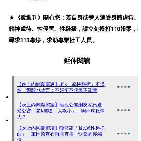
★《鏡週刊》關心您：若自身或旁人遭受身體虐待、
精神虐待、性侵害、性騷擾，請立刻撥打110報案，
尋求113專線，求助專業社工人員。
延伸閱讀
【炎上內鬨爆霸凌】老K「堅持藝術」不道
歉 龍龍也曾言：不好笑不代表不能開
【炎上內鬨爆霸凌】龍龍公開網友私訊遭
疑公審 老K開嗆「大欺小」：啊不就很偉
大？
【炎上內鬨爆霸凌】酸龍龍「被X過性格扭
曲」 東區德宣布再開直播：快樂的極端
值