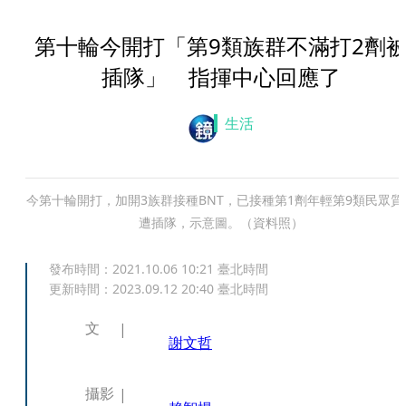
第十輪今開打「第9類族群不滿打2劑
插隊」 指揮中心回應了
生活
今第十輪開打，加開3族群接種BNT，已接種第1劑年輕第9類民眾質
遭插隊，示意圖。（資料照）
發布時間：
2021.10.06 10:21
臺北時間
更新時間：
2023.09.12 20:40
臺北時間
文
謝文哲
攝影