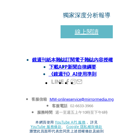
獨家深度分析報導
線上閱讀
鏡週刊紙本雜誌
訂閱電子雜誌
內容授權
下載APP
新聞自律綱要
《鏡週刊》AI使用準則
客服信箱
MM-onlineservice@mirrormedia.mg
客服電話
02-6633-3966
服務時間
週一至週五上午10時至下午6時
本網頁使用
YouTube API 服務
， 詳見
YouTube 服務條款
、
Google 隱私權與條款
瀏覽此頁面即代表您同意上述授權條款及細則