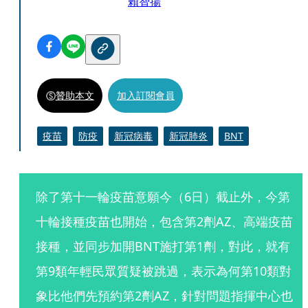
賴智揚
贊助本文
加入訂閱會員
疫苗
防疫
新冠病毒
新冠肺炎
BNT
除了第十一輪疫苗意願今（6日）截止外，今第
十輪接種疫苗也開始，包含第2劑AZ、高端疫苗
接種，並同步加開BNT施打第1劑，對此，就有
第9類年輕民眾質疑被跳過，表示為何第10類對
象比他們先預約第2劑AZ，針對問題指揮中心也