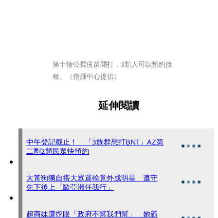
第十輪公費疫苗開打，3類人可以預約接
種。（指揮中心提供）
延伸閱讀
中午登記截止！ 「3族群想打BNT」AZ第
二劑2類民眾快預約
大黃狗獨自搭大眾運輸意外成明星 遵守
先下後上「歐亞洲任我行」
超商妹遭挖眼「政府不幫我們幫」 她霸