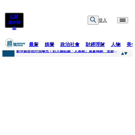
訂閱
登入
紙本雜
誌
最新
娛樂
政治社會
財經理財
人物
美
快訊
影帝親密照外流曝光！對方臉貼臉「又索吻」震驚韓網 登新聞熱搜第一
快訊
有人利用上人信任掏空慈濟？ 張景森提2建議：這是在保護慈濟
快訊
大一懷前男友孩子「19歲女大生背景曝光」 產檢紀錄全空白！獨自生產浴巾裹嬰屍藏家5天