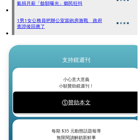
氣捐月薪「餘額曝光」鄉民狂抖
1男1女公務員把辦公室當砲房激戰 政府
查證後回應了
支持鏡週刊
小心意大意義
小額贊助鏡週刊！
贊助本文
每期 $
35
元動態話題報導
無限閱讀解鎖新鮮事