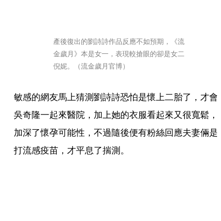
產後復出的劉詩詩作品反應不如預期，《流
金歲月》本是女一，表現較搶眼的卻是女二
倪妮。（流金歲月官博）
敏感的網友馬上猜測劉詩詩恐怕是懷上二胎了，才會
吳奇隆一起來醫院，加上她的衣服看起來又很寬鬆，
加深了懷孕可能性，不過隨後便有粉絲回應夫妻倆是
打流感疫苗，才平息了揣測。