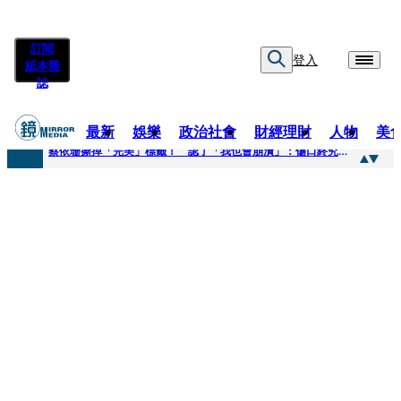
訂閱
登入
紙本雜
誌
最新
娛樂
政治社會
財經理財
人物
美
快訊
蔡依珊撕掉「完美」標籤！ 認了「我也會崩潰」：傷口終究會癒合
快訊
超模米蘭達離婚奧蘭多布魯13年！ 罕談前夫「像哥哥一樣」曝相處模式
快訊
酒駕加毒駕危險上路 北市大安警一週連破2起「雙駕」