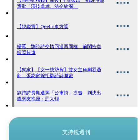
【急撈奶粉錢】產後1年就復出 劉詩詩卻
遭批「演技尷尬、法令紋深」
【靚鑑賞】Qeelin東方調
楊冪、劉詩詩交情回溫再同框 前閨密唐
嫣閃超遠
【獨家】【女一找墊背】雙女主角劇吞過
虧 張鈞甯婉拒劉詩詩邀戲
劉詩詩長期遭罵「公車詩」提告 判決出
爐網友抱屈：罰太輕
支持鏡週刊