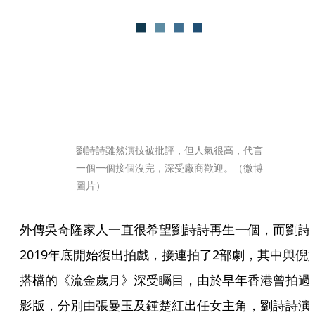
劉詩詩雖然演技被批評，但人氣很高，代言
一個一個接個沒完，深受廠商歡迎。（微博
圖片）
外傳吳奇隆家人一直很希望劉詩詩再生一個，而劉詩
2019年底開始復出拍戲，接連拍了2部劇，其中與倪
搭檔的《流金歲月》深受矚目，由於早年香港曾拍過
影版，分別由張曼玉及鍾楚紅出任女主角，劉詩詩演