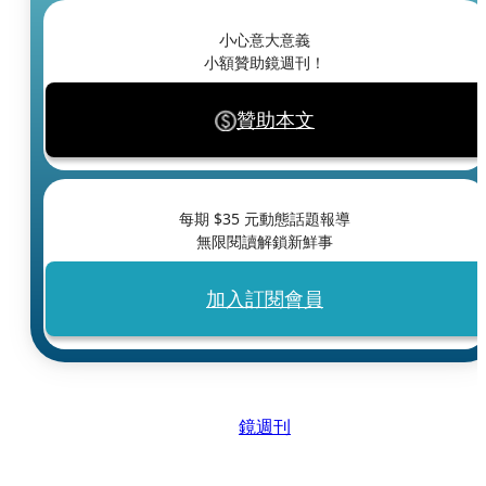
小心意大意義
小額贊助鏡週刊！
贊助本文
每期 $
35
元動態話題報導
無限閱讀解鎖新鮮事
加入訂閱會員
鏡週刊