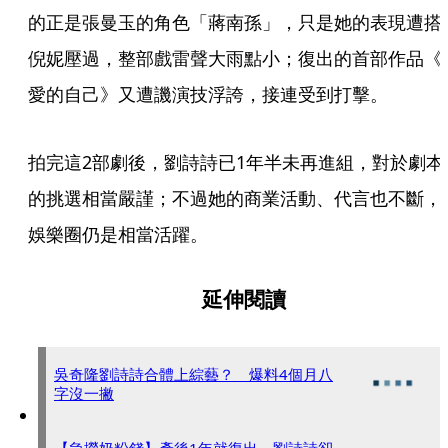
的正是張曼玉的角色「蔣南孫」，只是她的表現遭搭
倪妮壓過，整部戲雷聲大雨點小；復出的首部作品《
愛的自己》又遭譏演技浮誇，接連受到打擊。
拍完這2部劇後，劉詩詩已1年半未再進組，對於劇本
的挑選相當嚴謹；不過她的商業活動、代言也不斷，
娛樂圈仍是相當活躍。
延伸閱讀
吳奇隆劉詩詩合體上綜藝？ 爆料4個月八
字沒一撇