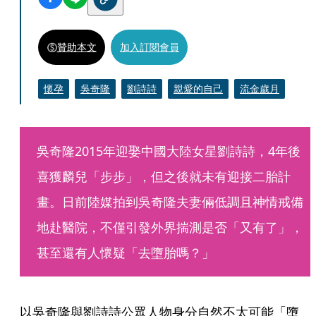
贊助本文
加入訂閱會員
懷孕
吳奇隆
劉詩詩
親愛的自己
流金歲月
吳奇隆2015年迎娶中國大陸女星劉詩詩，4年後
喜獲麟兒「步步」，但之後就未有迎接二胎計
畫。日前陸媒拍到吳奇隆夫妻倆低調且神情戒備
地赴醫院，不僅引發外界揣測是否「又有了」，
甚至還有人懷疑「去墮胎嗎？」
以吳奇隆與劉詩詩公眾人物身分自然不太可能「墮