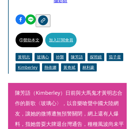
攝影組
贊助本文
加入訂閱會員
黃明志
玻璃心
抄襲
陳芳語
探照鏡
茄子蛋
Kimberley
熱依娜
黃奇斌
林利豪
陳芳語（Kimberley）日前與大馬鬼才黃明志合
作的新歌〈玻璃心〉，以音樂嗆聲中國大陸網
友，讓她的微博遭無預警關閉，網上還有人爆
料，指她曾耍大牌退台灣通告，種種風波尚未平