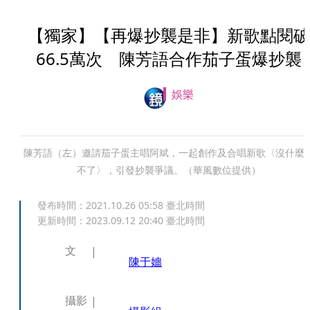
【獨家】【再爆抄襲是非】新歌點閱破
66.5萬次 陳芳語合作茄子蛋爆抄襲
娛樂
陳芳語（左）邀請茄子蛋主唱阿斌，一起創作及合唱新歌〈沒什麼
不了〉，引發抄襲爭議。（華風數位提供）
發布時間：
2021.10.26 05:58
臺北時間
更新時間：
2023.09.12 20:40
臺北時間
文
陳于嬙
攝影