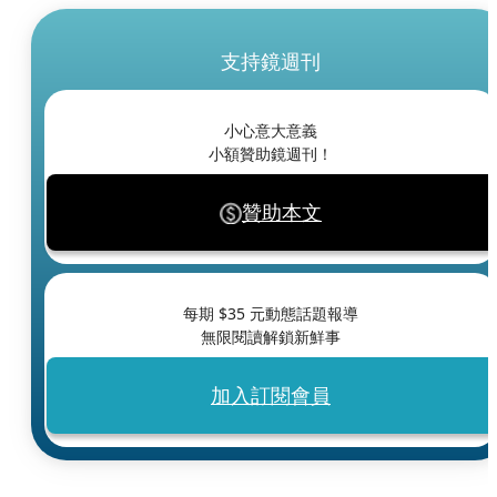
支持鏡週刊
小心意大意義
小額贊助鏡週刊！
贊助本文
每期 $
35
元動態話題報導
無限閱讀解鎖新鮮事
加入訂閱會員