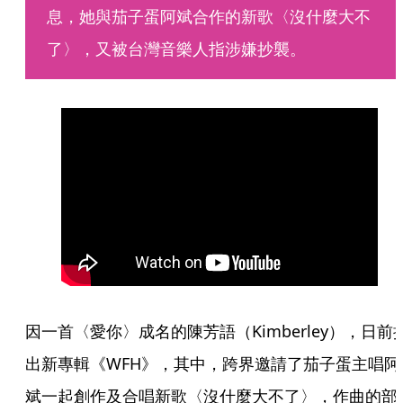
息，她與茄子蛋阿斌合作的新歌〈沒什麼大不
了〉，又被台灣音樂人指涉嫌抄襲。
因一首〈愛你〉成名的陳芳語（Kimberley），日前
出新專輯《WFH》，其中，跨界邀請了茄子蛋主唱阿
斌一起創作及合唱新歌〈沒什麼大不了〉，作曲的部