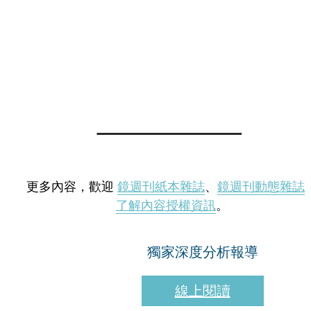
更多內容，歡迎
鏡週刊紙本雜誌
、
鏡週刊動態雜誌
了解內容授權資訊
。
獨家深度分析報導
線上閱讀