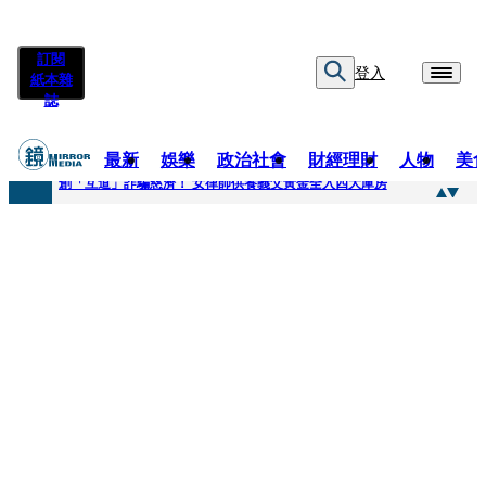
訂閱
登入
紙本雜
誌
最新
娛樂
政治社會
財經理財
人物
美
快訊
創「互道」詐騙慈濟！ 女律師供養義父黃金全入四大庫房
快訊
前時力黨魁表態「反對刪公視預算」 盼在野三思：改凍結處理受質疑項目
快訊
六強片齊聚桃影 小薰《祖先鬼》回桃影娘家 《長安的荔枝》桃影加映一票難求