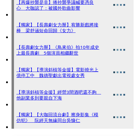
【再爆抄襲是非】捲抄襲爭議喊要憑良
心 大咖認了：被國外歌曲影響
【獨家】【長壽劇女力掰】宥勝新戲將接
棒 梁舒涵短命回歸《女力》
【長壽劇女力掰】《鳥來伯》拍10年成史
上最長壽劇 5個演員相繼辭世
【獨家】【導演斜槓等金援】電影燒光上
億停工中 魏德聖獻出電視處女秀
【導演斜槓等金援】經營3間酒吧還不夠
他副業多到要親自下海
【獨家】【大咖回流台劇】擦身影集《模
仿犯》 阮經天無緣同台吳慷仁