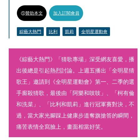
贊助本文
加入訂閱會員
綜藝大熱門
比利
凱莉
全明星運動會
《綜藝大熱門》「猜歌專場」深受網友喜愛，播
出後總是引起熱烈討論。上週五播出「全明星猜
歌王」邀請到《全明星運動會》第一、二季的選
手廝殺猜歌，最後由「阿樂和吱吱」、「柯有倫
和洗菜」、「比利和凱莉」進行冠軍賽對決，不
過，當大家光腳踩上健康步道奪旗搶答的瞬間，
痛苦表情全寫臉上，畫面相當好笑。