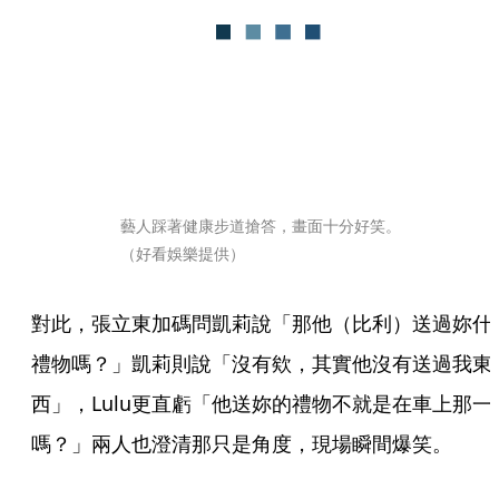
藝人踩著健康步道搶答，畫面十分好笑。
（好看娛樂提供）
對此，張立東加碼問凱莉說「那他（比利）送過妳什
禮物嗎？」凱莉則說「沒有欸，其實他沒有送過我東
西」，Lulu更直虧「他送妳的禮物不就是在車上那一
嗎？」兩人也澄清那只是角度，現場瞬間爆笑。