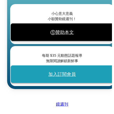
小心意大意義
小額贊助鏡週刊！
贊助本文
每期 $
35
元動態話題報導
無限閱讀解鎖新鮮事
加入訂閱會員
鏡週刊