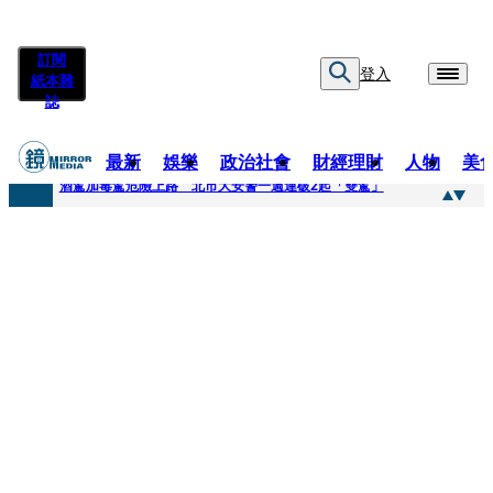
訂閱
登入
紙本雜
誌
最新
娛樂
政治社會
財經理財
人物
美
快訊
酒駕加毒駕危險上路 北市大安警一週連破2起「雙駕」
快訊
Ozone黃文廷、FEniX夏浦洋組「神隊友」 邱以太、林亭莉熱血狂奔殺青淚崩
快訊
AKIRA台北唱到一半突收兒子告白「爸爸I LOVE YOU」 驚喜林志玲同步曝光父親節「披薩蛋糕」