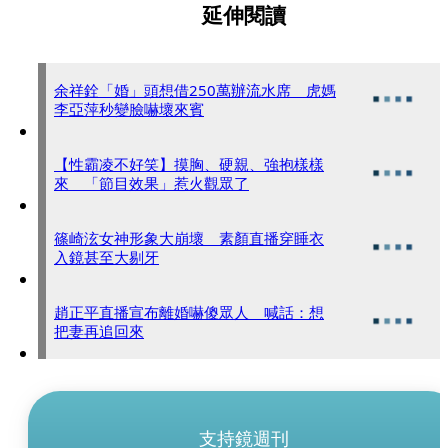
延伸閱讀
余祥銓「婚」頭想借250萬辦流水席 虎媽
李亞萍秒變臉嚇壞來賓
【性霸凌不好笑】摸胸、硬親、強抱樣樣
來 「節目效果」惹火觀眾了
篠崎泫女神形象大崩壞 素顏直播穿睡衣
入鏡甚至大剔牙
趙正平直播宣布離婚嚇傻眾人 喊話：想
把妻再追回來
支持鏡週刊