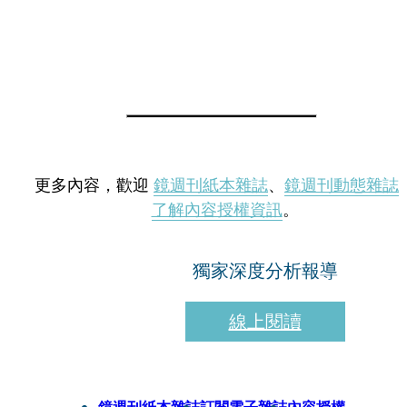
更多內容，歡迎
鏡週刊紙本雜誌
、
鏡週刊動態雜誌
了解內容授權資訊
。
獨家深度分析報導
線上閱讀