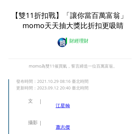
【雙11折扣戰】「讓你當百萬富翁
momo天天抽大獎比折扣更吸睛
財經理財
momo為雙11催買氣，誓言締造一位百萬富翁。
發布時間：
2021.10.29 08:16
臺北時間
更新時間：
2023.09.12 20:40
臺北時間
文
江星翰
攝影
蕭志傑