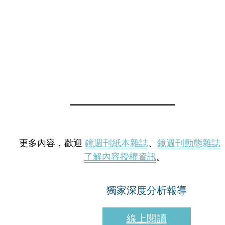
更多內容，歡迎
鏡週刊紙本雜誌
、
鏡週刊動態雜誌
了解內容授權資訊
。
獨家深度分析報導
線上閱讀