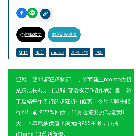
贊助本文
加入訂閱會員
雙11
電商
momo
刷卡回饋
PS5
迎戰「雙11超狂購物節」，電商霸主momo力拚
業績成長4成，已超前部署擬定3招作戰計畫，除
了延續每年例行的超狂折扣優惠，今年再聯手銀
行推出刷卡22％回饋，11月起還要挑戰連續8
天，下單就抽價值上萬元的PS5主機，再抽
iPhone 13系列新機。