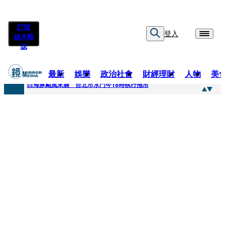
訂閱
登入
紙本雜
誌
最新
娛樂
政治社會
財經理財
人物
美
快訊
白海豚颱風來襲 台北市水門今18時執行拖吊
快訊
AKIRA台北唱到一半突收兒子告白「爸爸I LOVE YOU」 驚喜林志玲同步曝光父親節「披薩蛋糕」
快訊
獨家／TWICE Mina一進華山「天空秒變臉」！ONCE狂風暴雨死守 畫面曝光2.5萬人笑翻