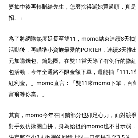
婆抽中後再轉贈給先生，怎麼捨得罵她買過頭，真是
招。」
為了將網購熱度延長至雙11，momo結束連續8天抽
活動後，再瞄準小資族最愛的PORTER，連續3天推出
元加購錢包、鑰匙圈。在雙11當天除了有例行的撒紅
包活動，今年全通路不限金額下單，還能抽「111.1
紅利金。」momo直言：「雙11來momo下單，百萬
富翁等你當。」
其實，momo今年在回饋部分也卯足心力，面對競爭
對手效仿揪團血拼，身為始祖的momo也不甘示弱，
決定將至少3人揪團的回饋上限一口氣提升至3.5％。