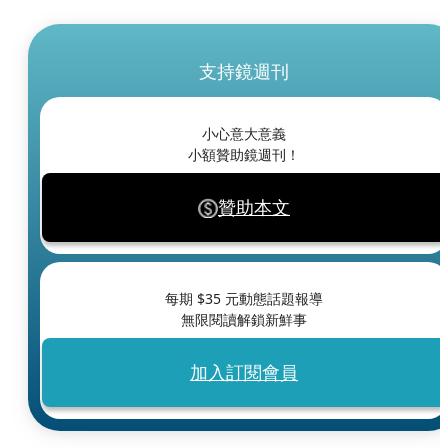
支持鏡週刊
小心意大意義
小額贊助鏡週刊！
贊助本文
每期 $
35
元動態話題報導
無限閱讀解鎖新鮮事
加入訂閱會員