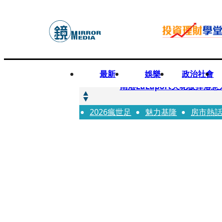
最新
娛樂
政治社會
快訊
南港LaLaport天花板掉
2026瘋世足
快訊
魅力基隆
房市熱
川普又出招！多晶矽產品課15
快訊
美伊衝突要注意！ 台塑四寶