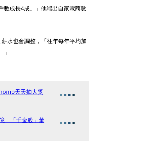
用戶數成長4成。」他端出自家電商數
工薪水也會調整，「往年每年平均加
。」
momo天天抽大獎
0億 「千金股」董