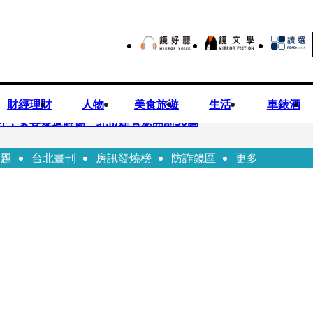
財經理財
人物
美食旅遊
生活
車錶酒
落意外！女客疑遭砸傷 北市建管處開罰30萬
話題
台北畫刊
房訊發燒榜
防詐鏡區
更多
%關稅12月生效 經濟部回應了
7月營收齊揚股價抗跌