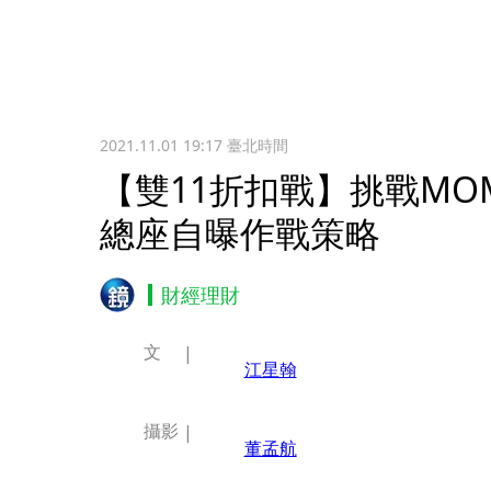
2021.11.01 19:17
臺北時間
【雙11折扣戰】挑戰MO
總座自曝作戰策略
財經理財
文
江星翰
攝影
董孟航