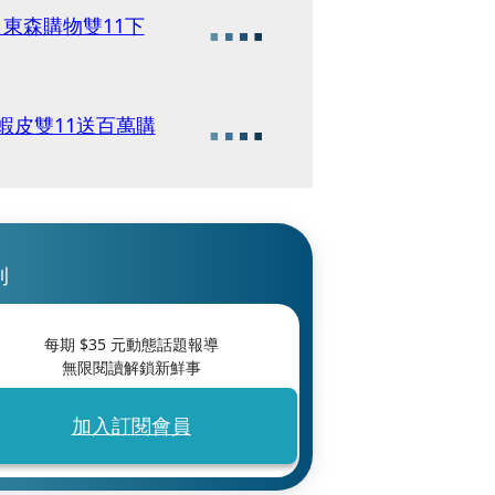
 東森購物雙11下
蝦皮雙11送百萬購
刊
每期 $
35
元動態話題報導
無限閱讀解鎖新鮮事
加入訂閱會員