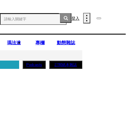
登入
瑪法達
專欄
動態雜誌
訂閱紙本雜誌
Podcasts