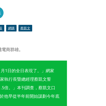
員
薪
網購
蔡凱文
越電商群雄。
1月1日的全日表現了。」網家
，網家執行長暨總經理蔡凱文誓
1.5倍。」本刊調查，蔡凱文口
於他早從半年前開始謀劃今年底