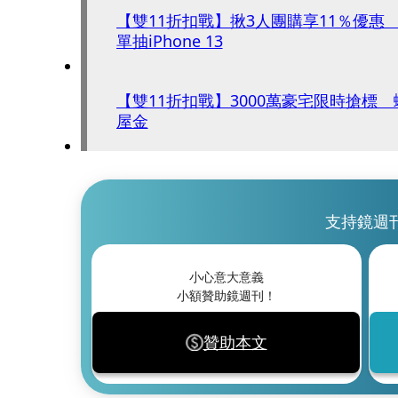
【雙11折扣戰】揪3人團購享11％優惠
單抽iPhone 13
【雙11折扣戰】3000萬豪宅限時搶標 
屋金
支持鏡週
小心意大意義
小額贊助鏡週刊！
贊助本文