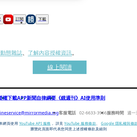
蹤
訂閱
下載
刊動態雜誌
、
了解內容授權資訊
。
線上閱讀
授權
下載APP
新聞自律綱要
《鏡週刊》AI使用準則
ineservice@mirrormedia.mg
客服電話
02-6633-3966
服務時間
週一
本網頁使用
YouTube API 服務
， 詳見
YouTube 服務條款
、
Google 隱私權與條
瀏覽此頁面即代表您同意上述授權條款及細則