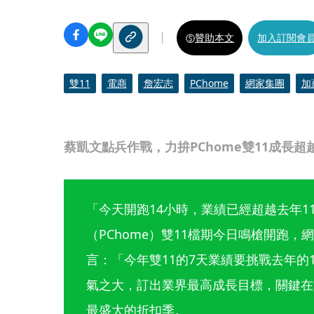
贊助本文
加入訂閱會
雙11
電商
詹宏志
PChome
網家集團
加
蔡凱文點兵作戰，力拚PChome雙11成長超
「今天開跑14小時，業績已經超越去年1
（PChome）雙11檔期今日鳴槍開跑
言：「今年雙11的7天業績要挑戰去年的
氣之大，訂出業界最高成長目標，關鍵在
最盛大的折扣季。