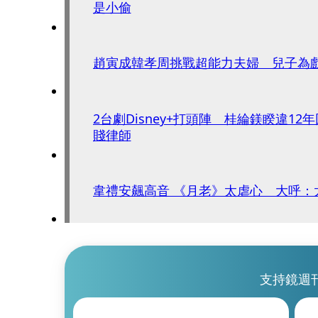
是小偷
趙寅成韓孝周挑戰超能力夫婦 兒子為戲
2台劇Disney+打頭陣 桂綸鎂睽違1
賤律師
韋禮安飆高音 《月老》太虐心 大呼：
支持鏡週