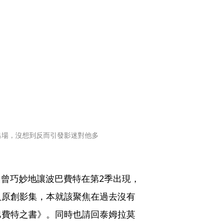
出場，沒想到反而引發影迷對他多
an）曾巧妙地讓波巴費特在第2季出現，
人原創影集，本就該聚焦在過去沒有
巴費特之書》。同時也請回泰姆拉莫