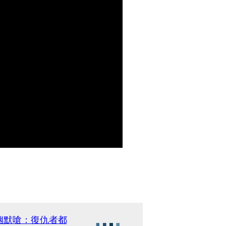
幽默嗆：復仇者都