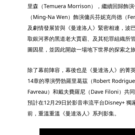
里森（Temuera Morrison），繼續回
（Ming-Na Wen）飾演傭兵芬妮克尚德（Fe
及劇情發展皆與《曼達洛人》緊密相連，波
取銀河界的黑道老大賈霸、及其犯罪組織所
圖因星，並因此開啟一場地下世界的探索之
除了幕前陣容，幕後也是《曼達洛人》的菁
14章的導演勞勃羅里葛茲（Robert Rodrig
Favreau）和戴夫費羅尼（Dave Filon
預計在12月29日於影音串流平台Disney+
前，重溫重溫《曼達洛人》系列影集。