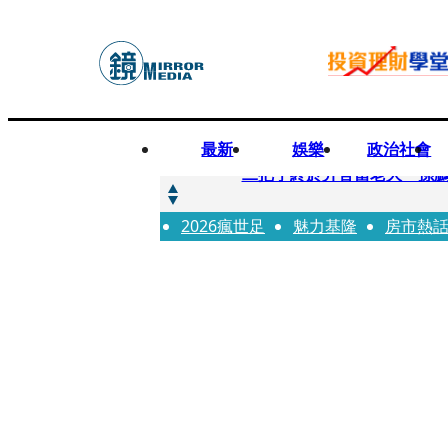
最新
娛樂
政治社會
快訊
二把手終於升官當老大 孫
2026瘋世足
快訊
魅力基隆
房市熱
蔡英文做2件事「嚇壞一堆人
快訊
未禮讓行人罰6000元沒繳 