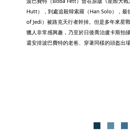
波巴費特（Boba Fett）曾在原版《星際大戰》
Hutt），到處追殺韓索羅（Han Solo），最後
of Jedi）被路克天行者幹掉。但是多年來
獵人非常感興趣，乃至於日後喬治盧卡斯拍
還安排波巴費特的老爸、穿著同樣的頭盔出