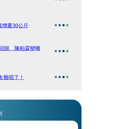
增重30公斤
2年回歸、陳柏霖變嘴
太難唱了！
刊