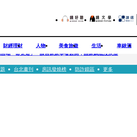
財經理財
人物
美食旅遊
生活
車錶酒
鵬自嘲「命太短」 談自家家事看超開：誰家鍋底沒灰塵
話題
台北畫刊
房訊發燒榜
防詐鏡區
更多
」 黃暐瀚分析台東戰況：變成五五波
租車公司竟爆欠235萬公法債務！負責人急出面