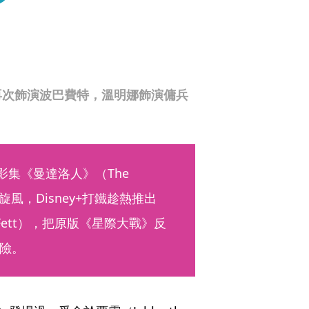
再次飾演波巴費特，溫明娜飾演傭兵
影集《曼達洛人》（The 
起旋風，Disney+打鐵趁熱推出
a Fett），把原版《星際大戰》反
險。 