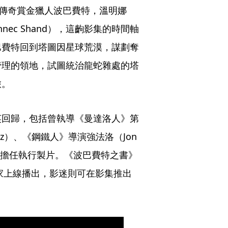
歸飾演傳奇賞金獵人波巴費特，溫明娜
nnec Shand），這齣影集的時間軸
巴費特回到塔圖因星球荒漠，謀劃奪
管理的領地，試圖統治龍蛇雜處的塔
旅。
英回歸，包括曾執導《曼達洛人》第
uez）、《鋼鐵人》導演強法洛（Jon 
i）共同擔任執行製片。《波巴費特之書》
 獨家上線播出，影迷則可在影集推出