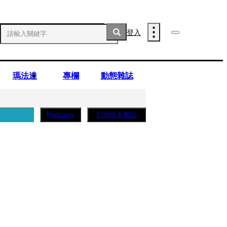
登入
瑪法達
專欄
動態雜誌
訂閱紙本雜誌
Podcasts