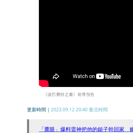
《波巴費特之書》前導預告
更新時間｜
2023.09.12 20:40
臺北時間
「鷹眼」爆料雷神把他的鎚子幹回家 