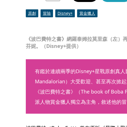
原創
冒險
Disney+
賞金獵人
《波巴費特之書》網羅泰姆拉莫里森（左）
芬妮。（Disney+提供）
有鑑於連續兩季的Disney+星戰原創真人
Mandalorian）大受歡迎、甚至再次掀
《波巴費特之書》（The book of Bob
派人物賞金獵人獨立為主角，敘述他的冒