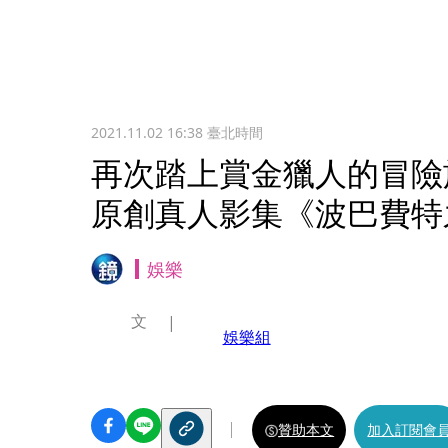
2021.11.02 16:38
臺北時間
再次踏上賞金獵人的冒險旅程
原創真人影集《波巴費特
娛樂
文
娛樂組
贊助本文
加入訂閱會