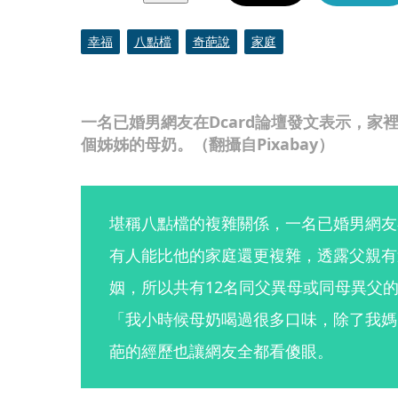
幸福
八點檔
奇葩說
家庭
一名已婚男網友在Dcard論壇發文表示，家
個姊姊的母奶。（翻攝自Pixabay）
堪稱八點檔的複雜關係，一名已婚男網友在
有人能比他的家庭還更複雜，透露父親有
姻，所以共有12名同父異母或同母異父
「我小時候母奶喝過很多口味，除了我媽
葩的經歷也讓網友全都看傻眼。