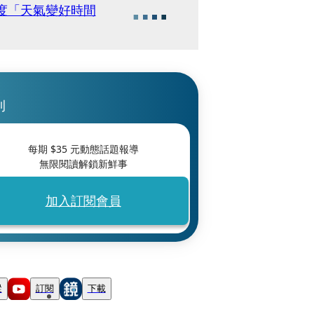
6度「天氣變好時間
刊
每期 $
35
元動態話題報導
無限閱讀解鎖新鮮事
加入訂閱會員
蹤
訂閱
下載