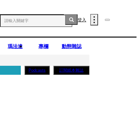
登入
瑪法達
專欄
動態雜誌
訂閱紙本雜誌
Podcasts
子