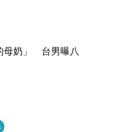
的母奶」 台男曝八
員