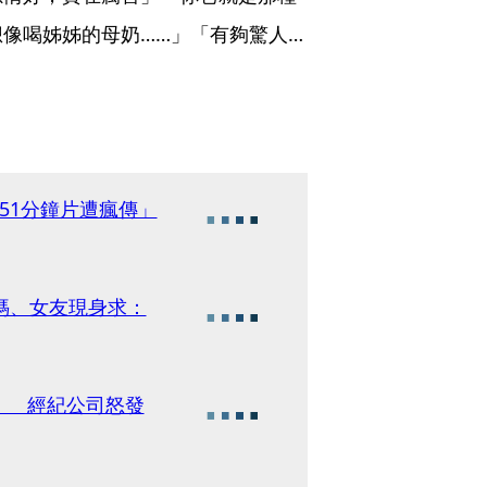
像喝姊姊的母奶……」「有夠驚人… 
51分鐘片遭瘋傳」
媽、女友現身求：
」 經紀公司怒發