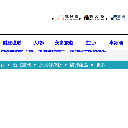
財經理財
人物
美食旅遊
生活
車錶酒
買疫苗挨詐10億 賴瑞隆轟翻車：應為當年錯誤道歉
話題
台北畫刊
房訊發燒榜
防詐鏡區
更多
苗被騙10億沒報案遭炎上 基金會緊急說明
「白衣燦笑照」背後故事洋蔥超大顆... 70歲媽媽打破禁忌送愛