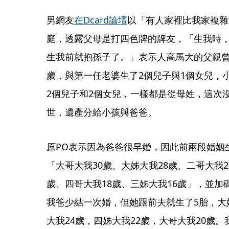
男網友
在Dcard論壇
以「有人家裡比我家複雜
庭，透露父母是打四色牌的牌友，「生我時，
生我前就抱孫子了。」表示人高馬大的父親曾被
歲，與第一任老婆生了2個兒子與1個女兒，
2個兒子和2個女兒，一樣都是從母姓，這次
世，遺產分給小孩與爸爸。
原PO表示因為爸爸很早婚，因此前兩段婚姻
「大哥大我30歲、大姊大我28歲、二哥大我2
歲、四哥大我18歲、三姊大我16歲」，並
我爸少結一次婚，但她跟前夫就生了5胎，大姊
大我24歲，四姊大我22歲，大哥大我20歲