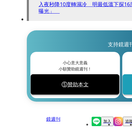
入夜秒降10度轉濕冷 明最低溫下探1
曝光」
支持鏡週
小心意大意義
小額贊助鏡週刊！
贊助本文
鏡週刊
加入
追