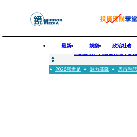
最新
娛樂
政治社會
快訊
柯志恩過往言論遭起底！慈濟
2026瘋世足
快訊
魅力基隆
房市熱
善款不是私房錢！慈濟採購疫
快訊
王凱靈堂遺照曝！選用3年前