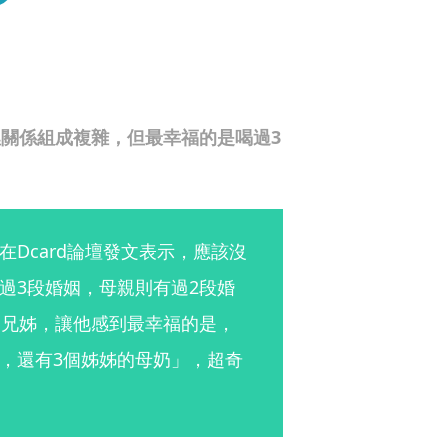
裡關係組成複雜，但最幸福的是喝過3
Dcard論壇發文表示，應該沒
過3段婚姻，母親則有過2段婚
的兄姊，讓他感到最幸福的是，
，還有3個姊姊的母奶」，超奇