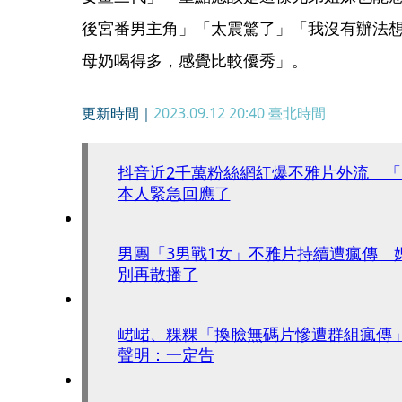
後宮番男主角」「太震驚了」「我沒有辦法想
母奶喝得多，感覺比較優秀」。
更新時間｜
2023.09.12 20:40
臺北時間
抖音近2千萬粉絲網紅爆不雅片外流 「
本人緊急回應了
男團「3男戰1女」不雅片持續遭瘋傳 
別再散播了
峮峮、粿粿「換臉無碼片慘遭群組瘋傳
聲明：一定告