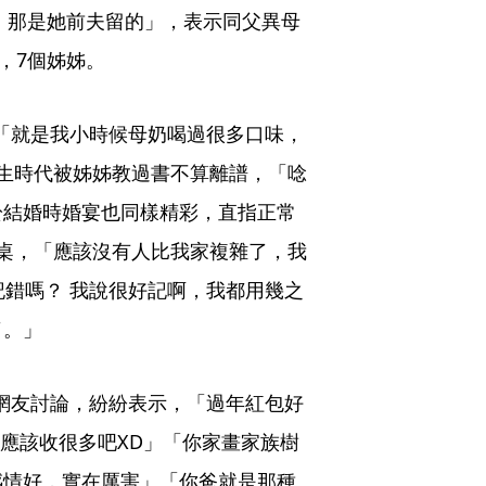
產，那是她前夫留的」，表示同父異母
，7個姊姊。
「就是我小時候母奶喝過很多口味，
生時代被姊姊教過書不算離譜，「唸
於結婚時婚宴也同樣精彩，直指正常
桌，「應該沒有人比我家複雜了，我
記錯嗎？ 我說很好記啊，我都用幾之
了。」
網友討論，紛紛表示，「過年紅包好
包應該收很多吧XD」「你家畫家族樹
感情好，實在厲害」「你爸就是那種