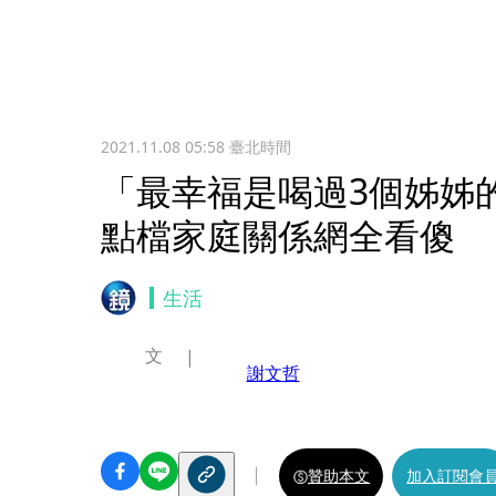
2021.11.08 05:58
臺北時間
「最幸福是喝過3個姊姊
點檔家庭關係網全看傻
生活
文
謝文哲
贊助本文
加入訂閱會