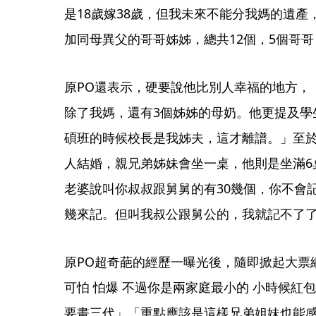
是18歲嫁38歲，但我未來不能分我媽的遺
加同母異父的哥哥姊姊，總共12個，5個哥哥
原PO還表示，硬要說他比別人幸福的地方，
除了我媽，還有3個姊姊的母奶。他更提及學
碩班的時候校長是我姊夫，這才離譜。」至
人結婚，親兄弟姊妹會坐一桌，他則是坐滿6
老婆說叫你叔叔跟舅舅的有30幾個，你不會
幾來記。但叫我叔公跟舅公的，我就記不了
原PO超奇葩的經歷一曝光後，隨即掀起大票
可怕 怕爆 不過你是兩家庭最小的 小時候紅
要畫三代」「重點應該是這樣兄弟姐妹也能