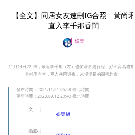
【全文】同居女友速刪IG合照 黃尚
直入李千那香閨
娛樂
11月14日22:49，最近李千那（左）也忙著各處行程，好不容易週末
黃尚禾有空，兩人共同過夜，來場漫長的甜蜜約會。
發布時間：
2021.11.21 05:58
臺北時間
更新時間：
2023.09.12 20:40
臺北時間
文
娛樂組
攝影