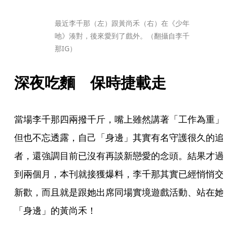
最近李千那（左）跟黃尚禾（右）在《少年
吔》湊對，後來愛到了戲外。（翻攝自李千
那IG）
深夜吃麵　保時捷載走
當場李千那四兩撥千斤，嘴上雖然講著「工作為重」
但也不忘透露，自己「身邊」其實有名守護很久的追
者，還強調目前已沒有再談新戀愛的念頭。結果才過
到兩個月，本刊就接獲爆料，李千那其實已經悄悄交
新歡，而且就是跟她出席同場實境遊戲活動、站在她
「身邊」的黃尚禾！