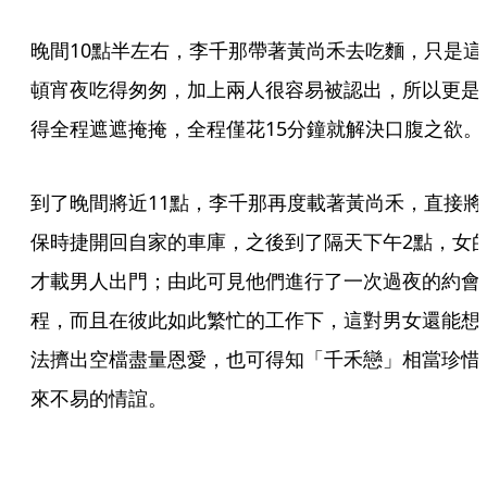
晚間10點半左右，李千那帶著黃尚禾去吃麵，只是這
頓宵夜吃得匆匆，加上兩人很容易被認出，所以更是
得全程遮遮掩掩，全程僅花15分鐘就解決口腹之欲。
到了晚間將近11點，李千那再度載著黃尚禾，直接將
保時捷開回自家的車庫，之後到了隔天下午2點，女
才載男人出門；由此可見他們進行了一次過夜的約會
程，而且在彼此如此繁忙的工作下，這對男女還能想
法擠出空檔盡量恩愛，也可得知「千禾戀」相當珍惜
來不易的情誼。