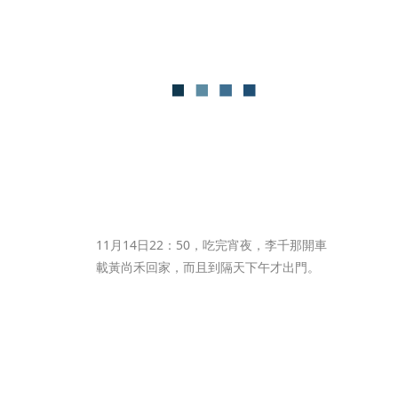
11月14日22：50，吃完宵夜，李千那開車
載黃尚禾回家，而且到隔天下午才出門。