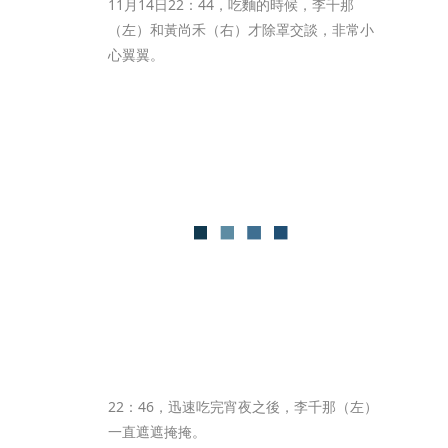
11月14日22：44，吃麵的時候，李千那
（左）和黃尚禾（右）才除罩交談，非常小
心翼翼。
22：46，迅速吃完宵夜之後，李千那（左）
一直遮遮掩掩。