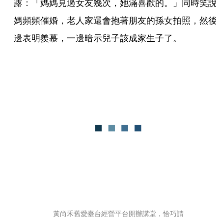
露：「媽媽見過女友幾次，她滿喜歡的。」同時笑說
媽頻頻催婚，老人家還會抱著朋友的孫女拍照，然後
邊表明羨慕，一邊暗示兒子該成家生子了。
黃尚禾舊愛臺台經營平台開辦講堂，恰巧請