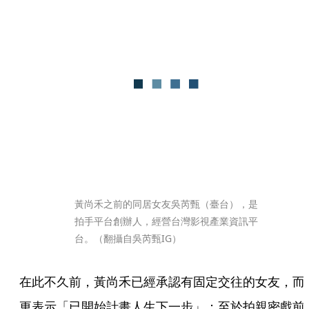
黃尚禾之前的同居女友吳芮甄（臺台），是
拍手平台創辦人，經營台灣影視產業資訊平
台。（翻攝自吳芮甄IG）
在此不久前，黃尚禾已經承認有固定交往的女友，而
更表示「已開始計畫人生下一步」；至於拍親密戲前