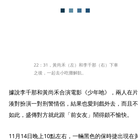
22：31，黃尚禾（左）和李千那（右）下車
之後，一起去小吃攤解飢。
據說李千那和黃尚禾合演電影《少年吔》，兩人在片
湊對扮演一對刑警情侶，結果也愛到戲外去，而且不
如此，盛傳對方就此跟「前女友」鬧得頗不愉快。
11月14日晚上10點左右，一輛黑色的保時捷出現在黃