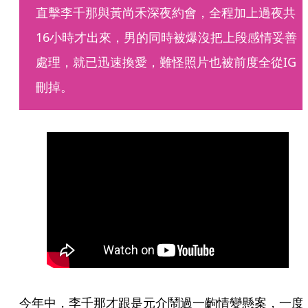
直擊李千那與黃尚禾深夜約會，全程加上過夜共
16小時才出來，男的同時被爆沒把上段感情妥善
處理，就已迅速換愛，難怪照片也被前度全從IG
刪掉。
今年中，李千那才跟是元介鬧過一齣情變懸案，一度