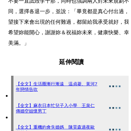
不要一直詆毀李千那，同時也強調兩人對未來規劃不
同，選擇各退一步，並說：「畢竟都是真心付出過，
望接下來會出現的任何難過，都留給我承受就好，我
希望妳能開心，謝謝妳＆祝福妳未來，健康快樂、幸
美滿。」
延伸閱讀
【全文】生活圈漸行漸遠 温貞菱、黃河7
年戀情告吹
【全文】麻衣日本忙兒子入小學 王泉仁
傳婚空姐懷男丁
【全文】重機約會失婚媽 陳昊森過夜歐