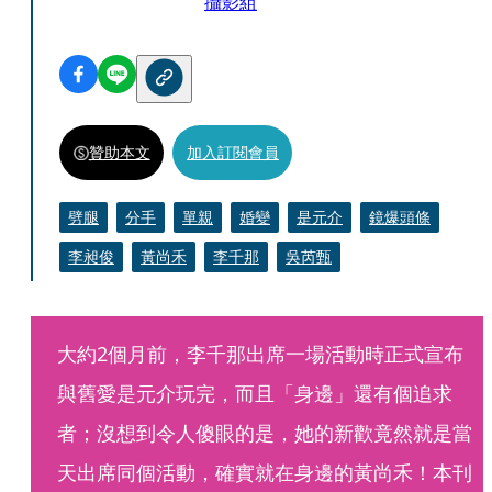
攝影組
贊助本文
加入訂閱會員
劈腿
分手
單親
婚變
是元介
鏡爆頭條
李昶俊
黃尚禾
李千那
吳芮甄
大約2個月前，李千那出席一場活動時正式宣布
與舊愛是元介玩完，而且「身邊」還有個追求
者；沒想到令人傻眼的是，她的新歡竟然就是當
天出席同個活動，確實就在身邊的黃尚禾！本刊