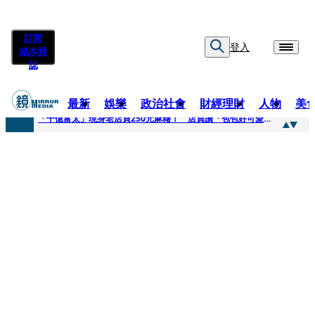
訂閱
登入
紙本雜
誌
最新
娛樂
政治社會
財經理財
人物
美
快訊
「千億富太」現身老店買250元麻糬！ 店員讚「包包好可愛」她笑回：我自己做的
快訊
姜厚任小24歲女友爆當小三、假學歷！ 友「扯郭台銘」曝交往內幕：我們又不像他
快訊
吳昕陽新任無店面零售商業同業公會理事長 提四大策略續走台灣零售業新局