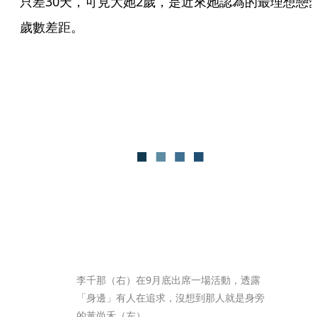
只差30天，可見大她2歲，是近來她認為的最理想戀
歲數差距。
李千那（右）在9月底出席一場活動，透露
「身邊」有人在追求，沒想到那人就是身旁
的黃尚禾（左）。