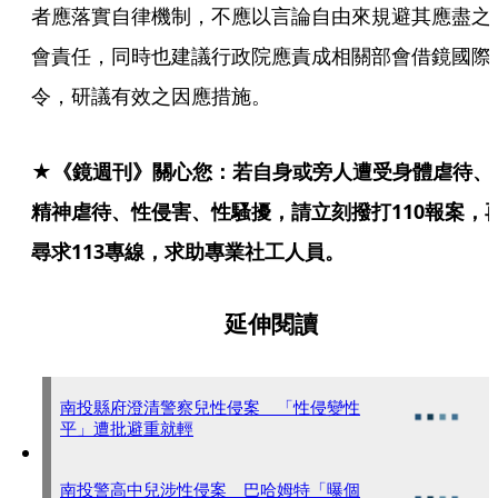
者應落實自律機制，不應以言論自由來規避其應盡之
會責任，同時也建議行政院應責成相關部會借鏡國際
令，研議有效之因應措施。
★《鏡週刊》關心您：若自身或旁人遭受身體虐待、
精神虐待、性侵害、性騷擾，請立刻撥打110報案，
尋求113專線，求助專業社工人員。
延伸閱讀
南投縣府澄清警察兒性侵案 「性侵變性
平」遭批避重就輕
南投警高中兒涉性侵案 巴哈姆特「曝個