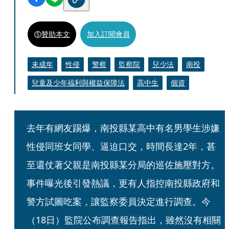
贊助本文
加入訂閱會員
未成年
性侵
警察
監察院
兒少法
南投
兒童及少年福利與權益保障法
高中生
個資
去年有網友踢爆，南投縣某高中有名男學生涉嫌
性侵同班女同學、逼迫口交，時間長達2年，甚
至還仗著父親是南投縣某分局的巡佐施壓對方。
事件曝光後引發熱議，更有人指控南投縣政府和
警方試圖吃案，讓監察委員決定進行調查。今
（18日）監院公布調查報告指出，雖然沒有相關