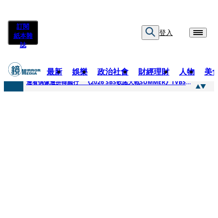
訂閱
登入
紙本雜
誌
最新
娛樂
政治社會
財經理財
人物
美
快訊
邊看偶像邊拚韓國行 《2026 SBS歌謠大戰SUMMER》TVBS直播祭追星福利
快訊
代誌大條火急跳船？ 宏碁派任李文詳接掌兆基屋管2天就喊撤出！
快訊
一句「請回去坐好」 特教生持斷掃把戳女代課老師眼睛大失血近失明