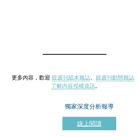
更多內容，歡迎
鏡週刊紙本雜誌
、
鏡週刊動態雜誌
了解內容授權資訊
。
獨家深度分析報導
線上閱讀