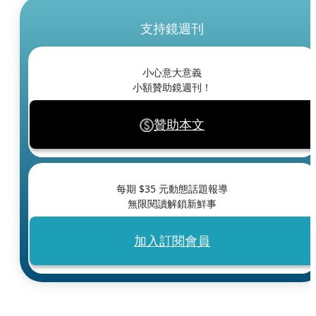
支持鏡週刊
小心意大意義
小額贊助鏡週刊！
贊助本文
每期 $
35
元動態話題報導
無限閱讀解鎖新鮮事
加入訂閱會員