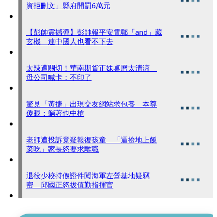
資拒刪文」縣府開罰6萬元
【彭帥震撼彈】彭帥報平安電郵「and」藏
玄機 連中國人也看不下去
太辣遭關切！華南期貨正妹桌曆太清涼
母公司喊卡：不印了
驚見「黃捷」出現交友網站求包養 本尊
傻眼：躺著也中槍
老師遭投訴竟疑報復孩童 「逼撿地上飯
菜吃」家長怒要求離職
退役少校持假證件闖海軍左營基地疑竊
密 邱國正怒拔值勤指揮官