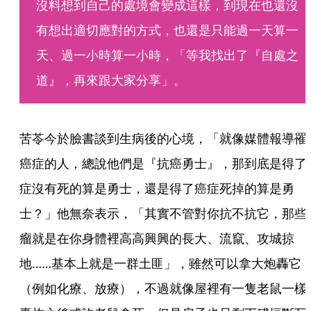
沒料想到自己的處境會變成這樣，到現在也還沒
有想出適切應對的方式，也還是只能過一天算一
天、過一小時算一小時，「等我找出了『自處之
道』，再來跟大家分享」。
苦苓今於臉書談到生病後的心境，「就像媒體報導罹
癌症的人，總說他們是『抗癌勇士』，那到底是得了
症沒有死的算是勇士，還是得了癌症死掉的算是勇
士？」他無奈表示，「其實不管對你抗不抗它，那些
瘤就是在你身體裡高高興興的長大、流竄、攻城掠
地……基本上就是一群土匪」，雖然可以拿大炮轟它
（例如化療、放療），不過就像屋裡有一隻老鼠一樣