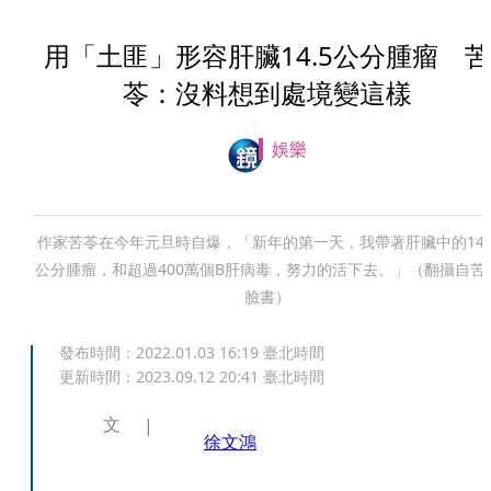
用「土匪」形容肝臟14.5公分腫瘤 苦
苓：沒料想到處境變這樣
娛樂
作家苦苓在今年元旦時自爆，「新年的第一天，我帶著肝臟中的14.
公分腫瘤，和超過400萬個B肝病毒，努力的活下去。」（翻攝自苦
臉書）
發布時間：
2022.01.03 16:19
臺北時間
更新時間：
2023.09.12 20:41
臺北時間
文
徐文鴻