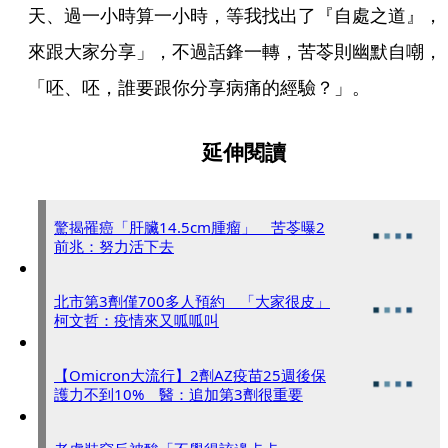
天、過一小時算一小時，等我找出了『自處之道』，
來跟大家分享」，不過話鋒一轉，苦苓則幽默自嘲，
「呸、呸，誰要跟你分享病痛的經驗？」。
延伸閱讀
驚揭罹癌「肝臟14.5cm腫瘤」 苦苓曝2
前兆：努力活下去
北市第3劑僅700多人預約 「大家很皮」
柯文哲：疫情來又呱呱叫
【Omicron大流行】2劑AZ疫苗25週後保
護力不到10% 醫：追加第3劑很重要