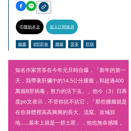
贊助本文
加入訂閱會員
臉書
B型肝炎
腫瘤
苦苓
肝病
知名作家苦苓在今年元旦時自爆，「新年的第一
天，我帶著肝臟中的14.5公分腫瘤，和超過400
萬個B肝病毒，努力的活下去。」他今（3）日再
度po文表示，不管你抗不抗它，「那些腫瘤就是
在你身體裡高高興興的長大、流竄、攻城掠
地……基本上就是一群土匪」，他也無奈感嘆，