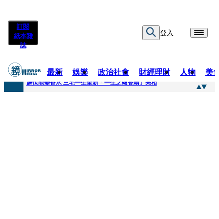
訂閱
登入
紙本雜
誌
最新
娛樂
政治社會
財經理財
人物
美
快訊
鹽也能變香水 三宅一生全新「一生之鹽香精」亮相
快訊
不堪妻子碎念情緒失控 桃園八旬翁毆妻致死檢聲押
快訊
蔡依珊撕掉「完美」標籤！ 認了「我也會崩潰」：傷口終究會癒合