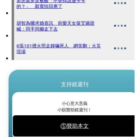
老虎裝穿反被酸「不覺得該邊卡卡
的？」 顏寬恒回應了
胡智為曬求婚喜訊 前樂天女孩艾璐甜
喊：同手同腳走下去
6張101煙火照走鐘嚇死人 網笑翻：火災
現場
支持鏡週刊
小心意大意義
小額贊助鏡週刊！
贊助本文