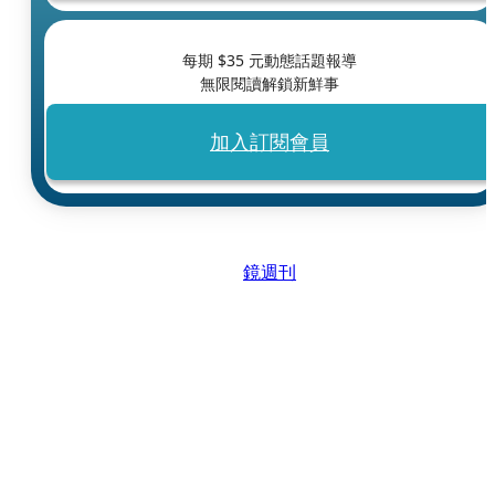
每期 $
35
元動態話題報導
無限閱讀解鎖新鮮事
加入訂閱會員
鏡週刊