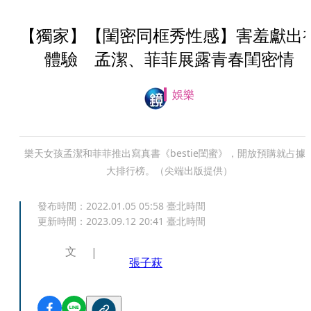
【獨家】【閨密同框秀性感】害羞獻出
體驗 孟潔、菲菲展露青春閨密情
娛樂
樂天女孩孟潔和菲菲推出寫真書《bestie閨蜜》，開放預購就占據
大排行榜。（尖端出版提供）
發布時間：
2022.01.05 05:58
臺北時間
更新時間：
2023.09.12 20:41
臺北時間
文
張子萩