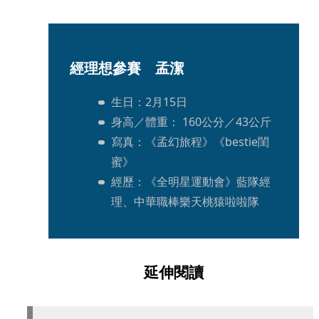
經理想參賽　孟潔
生日：2月15日 
身高／體重： 160公分／43公斤
寫真：《孟幻旅程》《bestie閨
蜜》
經歷：《全明星運動會》藍隊經
理、中華職棒樂天桃猿啦啦隊
延伸閱讀