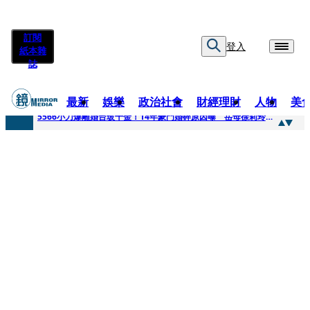
訂閱
登入
紙本雜
誌
最新
娛樂
政治社會
財經理財
人物
美
快訊
5566小刀爆離婚台玻千金！14年豪門婚碎原因曝 岳母徐莉玲風暴意外揭家族祕辛
快訊
徐莉玲喪子劇變／徐莉玲「巨大哀傷足不出戶」 解密長子身世
快訊
醫美偷拍案無影像網紅律師仍喊提告 學者：須具備侵權要件