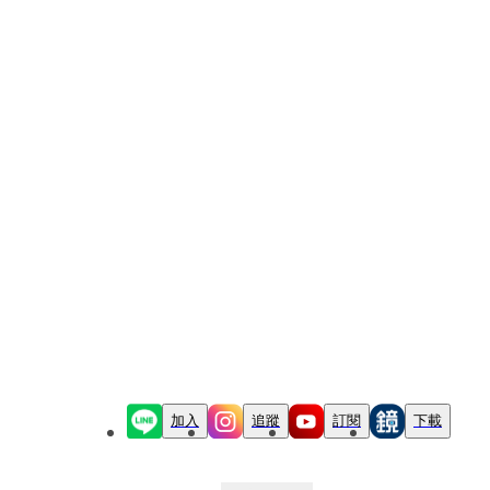
加入
追蹤
訂閱
下載