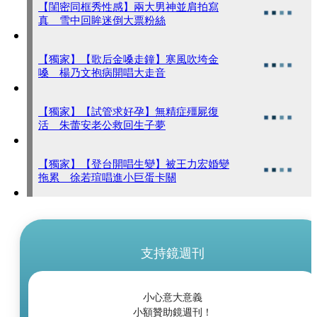
【閨密同框秀性感】兩大男神並肩拍寫
真 雪中回眸迷倒大票粉絲
【獨家】【歌后金嗓走鐘】寒風吹垮金
嗓 楊乃文抱病開唱大走音
【獨家】【試管求好孕】無精症殭屍復
活 朱蕾安老公救回生子夢
【獨家】【登台開唱生變】被王力宏婚變
拖累 徐若瑄唱進小巨蛋卡關
支持鏡週刊
小心意大意義
小額贊助鏡週刊！