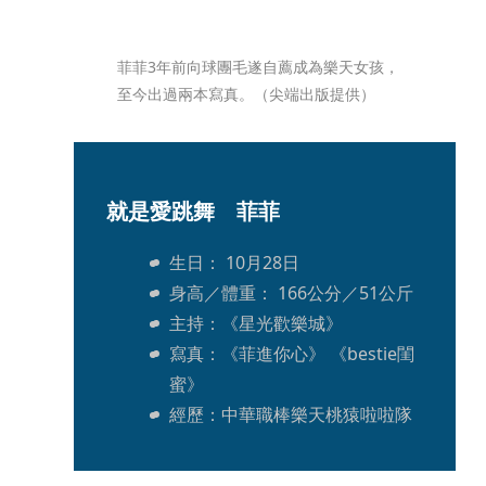
菲菲3年前向球團毛遂自薦成為樂天女孩，
至今出過兩本寫真。（尖端出版提供）
就是愛跳舞　菲菲
生日： 10月28日 
身高／體重： 166公分／51公斤
主持：《星光歡樂城》
寫真：《菲進你心》 《bestie閨
蜜》
經歷：中華職棒樂天桃猿啦啦隊