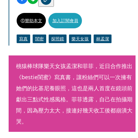
贊助本文
加入訂閱會員
寫真
閨密
探照鏡
樂天女孩
林孟潔
桃猿棒球隊樂天女孩孟潔和菲菲，近日合作推出
《bestie閨蜜》寫真書，讓粉絲們可以一次擁有
她們的比基尼養眼照，這也是兩人首度在鏡頭前
獻出三點式性感風格。菲菲透露，自己在拍攝期
間，因為壓力太大，接連好幾天收工後都崩潰大
哭。