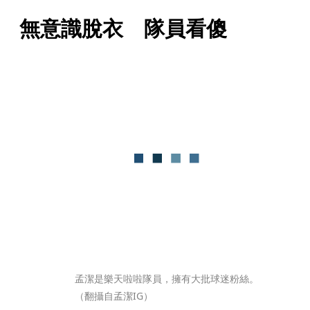
無意識脫衣　隊員看傻
孟潔是樂天啦啦隊員，擁有大批球迷粉絲。
（翻攝自孟潔IG）