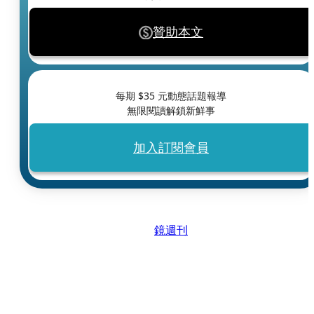
贊助本文
每期 $
35
元動態話題報導
無限閱讀解鎖新鮮事
加入訂閱會員
鏡週刊