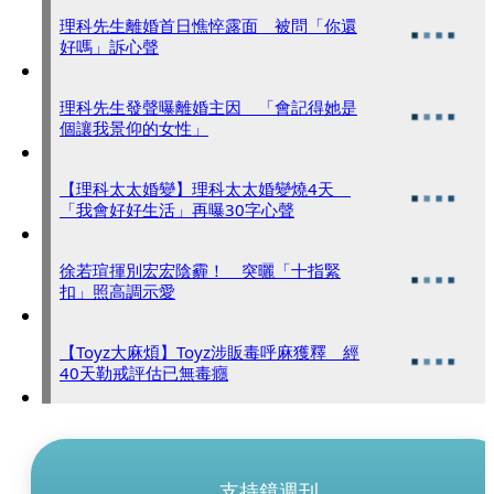
理科先生離婚首日憔悴露面 被問「你還
好嗎」訴心聲
理科先生發聲曝離婚主因 「會記得她是
個讓我景仰的女性」
【理科太太婚變】理科太太婚變燒4天
「我會好好生活」再曝30字心聲
徐若瑄揮別宏宏陰霾！ 突曬「十指緊
扣」照高調示愛
【Toyz大麻煩】Toyz涉販毒呼麻獲釋 經
40天勒戒評估已無毒癮
支持鏡週刊