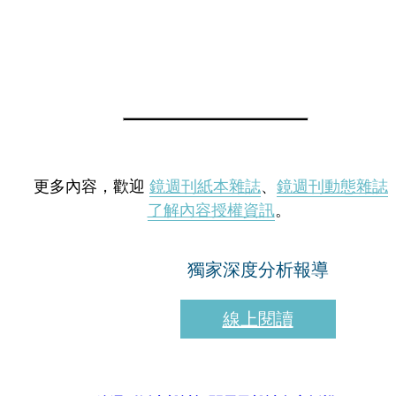
更多內容，歡迎
鏡週刊紙本雜誌
、
鏡週刊動態雜誌
了解內容授權資訊
。
獨家深度分析報導
線上閱讀