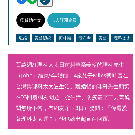
贊助本文
加入訂閱會員
離婚
美國總統
柯林頓
老布希
美國
理科太太
百萬網紅理科太太日前與華裔美籍的理科先生
（John）結束5年婚姻，4歲兒子Miles暫時留在
台灣與理科太太過生活。離婚後的理科先生頻繁
在IG回覆網友問題，從生活、防疫甚至王力宏醜
聞無所不答，有網友昨（3日）發問：「你還愛
著理科太太嗎？」他也給出超直白回覆。