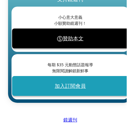
小心意大意義
小額贊助鏡週刊！
贊助本文
每期 $
35
元動態話題報導
無限閱讀解鎖新鮮事
加入訂閱會員
鏡週刊