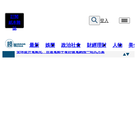
訂閱
登入
紙本雜
誌
最新
娛樂
政治社會
財經理財
人物
美
快訊
全球提升電氣化 台達電鄭平看好微電網推一站式方案
快訊
又要不副署？立院三讀藍白兒少未來帳戶 政院放話：將採必要憲政作為
快訊
agnès b.推Humanitarian系列 「give love」成今夏最暖時尚宣言