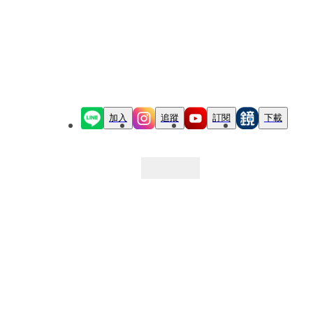
加入
追蹤
訂閱
下載
最新文章