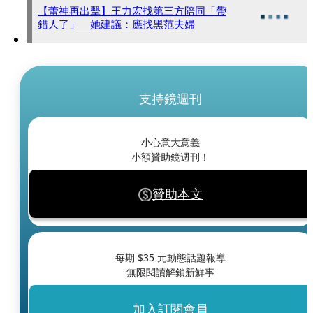
【蕾神再出擊】王力宏找第三方陪同「帶
錯人了」 她建議：應找黑范夫婦
支持鏡週刊
小心意大意義
小額贊助鏡週刊！
贊助本文
每期 $
35
元動態話題報導
無限閱讀解鎖新鮮事
加入訂閱會員