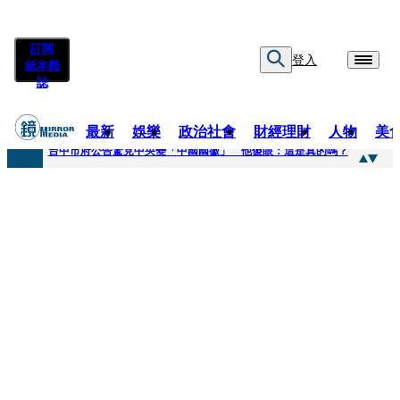
訂閱
登入
紙本雜
誌
最新
娛樂
政治社會
財經理財
人物
美
快訊
台中市府公告驚見中央變「中國國徽」 他傻眼：這是真的嗎？
快訊
明知辣椒粉含蘇丹紅還賣！無良業者撈百萬喊「吃了沒差」 法官打臉判6月不准緩刑
快訊
被滲透？市府公告驚見「中國國徽」 台中市都發局長認了3錯誤