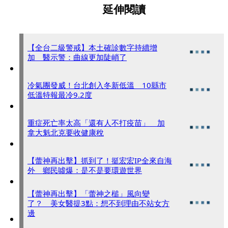
延伸閱讀
【全台二級警戒】本土確診數字持續增
加 醫示警：曲線更加陡峭了
冷氣團發威！台北創入冬新低溫 10縣市
低溫特報最冷9.2度
重症死亡率太高「還有人不打疫苗」 加
拿大魁北克要收健康稅
【蕾神再出擊】抓到了！挺宏宏IP全來自海
外 鄉民噓爆：是不是要環遊世界
【蕾神再出擊】「蕾神之槌」風向變
了？ 美女醫提3點：想不到理由不站女方
邊