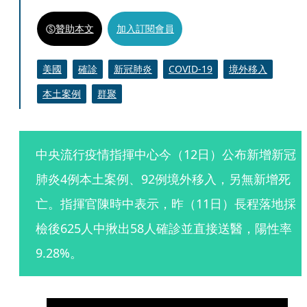
贊助本文
加入訂閱會員
美國
確診
新冠肺炎
COVID-19
境外移入
本土案例
群聚
中央流行疫情指揮中心今（12日）公布新增新冠
肺炎4例本土案例、92例境外移入，另無新增死
亡。指揮官陳時中表示，昨（11日）長程落地採
檢後625人中揪出58人確診並直接送醫，陽性率
9.28%。