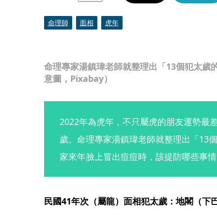
命理師
面相
虎年
命理專家湯鎮瑋老師就整理出「13個犯太歲
意圖，Pixabay）
2022年為虎年，不只屬虎的朋友運勢最
歲。命理專家湯鎮瑋老師就整理出「13
家來年臉上冒出痘痘時，該提防哪些事情
民國41年次（屬龍）面相犯太歲：地閣（下