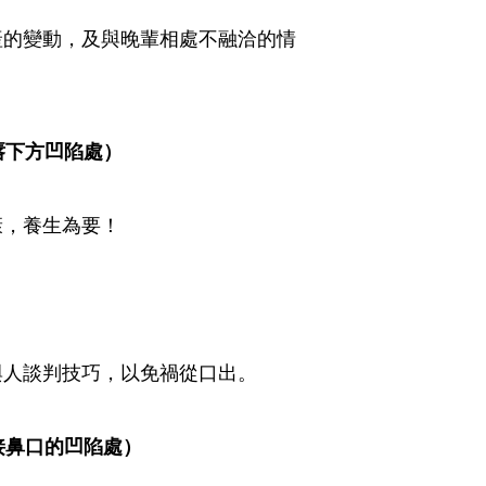
產的變動，及與晚輩相處不融洽的情
下方凹陷處） 
康，養生為要！
）
與人談判技巧，以免禍從口出。
接鼻口的凹陷處）