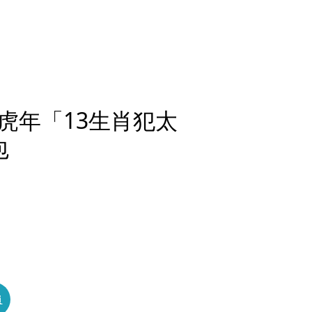
虎年「13生肖犯太
包
員