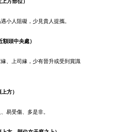
堂上方部位）
易遇小人阻礙，少見貴人提攜。
近額頭中央處）
輩緣、上司緣，少有晉升或受到賞識
方）   
人、易受傷、多是非。
上方、部位在天庭之上）   