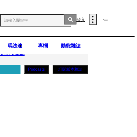
登入
瑪法達
專欄
動態雜誌
庭抗辯引眾怒
訂閱紙本雜誌
Podcasts
..