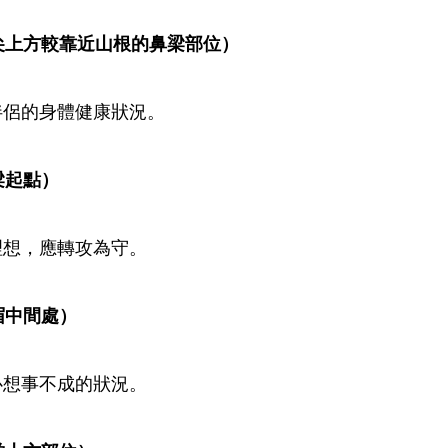
尖上方較靠近山根的鼻梁部位）
伴侶的身體健康狀況。
       
理想，應轉攻為守。
）       
心想事不成的狀況。