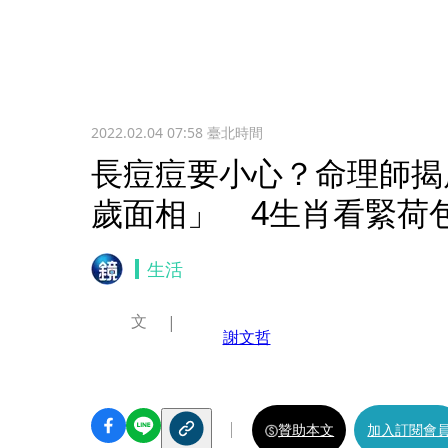
2022.02.04 07:58
臺北時間
長痘痘要小心？命理師揭
歲面相」 4生肖看緊荷
生活
文
謝文哲
贊助本文
加入訂閱會