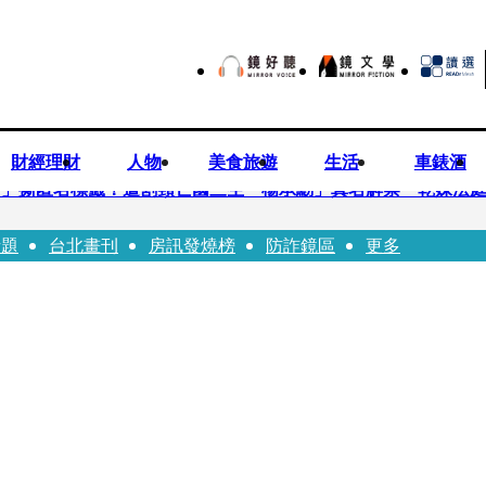
財經理財
人物
美食旅遊
生活
車錶酒
..」撕匿名標籤！遭割頸亡國三生「楊承勳」真名解禁 乾妹法
話題
台北畫刊
房訊發燒榜
防詐鏡區
更多
有個專屬化妝師還讚媽媽底子好
！百萬YTR衝掩埋場直播「開挖50噸垃圾山」 怕私人片外流.