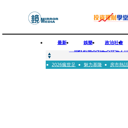
最新
娛樂
政治社會
快訊
「他終於能光明正大存在了.
2026瘋世足
快訊
魅力基隆
房市熱
12歲女兒天天幫化妝 孫儷
快訊
相機忘在澎湖民宿被誤當垃圾丟