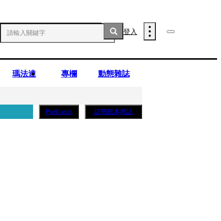
登入
瑪法達
專欄
動態雜誌
訂閱紙本雜誌
Podcasts
薩蛋糕」