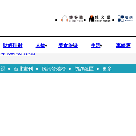
財經理財
人物
美食旅遊
生活
車錶酒
今18時執行拖吊
話題
台北畫刊
房訊發燒榜
防詐鏡區
更多
子告白「爸爸I LOVE YOU」 驚喜林志玲同步曝光父親節「披
華山「天空秒變臉」！ONCE狂風暴雨死守 畫面曝光2.5萬人笑翻