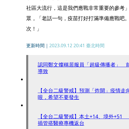
社區大流行，這是我們應戰非常重要的參考
眾，「老話一句，疫苗打好打滿準備應戰吧。
次！」
更新時間｜
2023.09.12 20:41
臺北時間
認同鄭文燦稱居服員「超級傳播者」 
導致
【全台二級警戒】預測「炸開」疫情走
哏，希望不要發生
【全台二級警戒】本土+14、境外+51
插管搭醫療專機返台