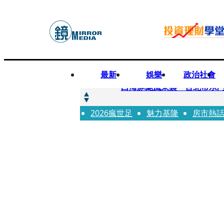
最新
娛樂
政治社會
快訊
白海豚颱風來襲 台北市水門
2026瘋世足
快訊
魅力基隆
房市熱
AKIRA台北唱到一半突收兒
快訊
獨家／TWICE Mina一進