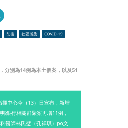
員
防疫
社區感染
COVID-19
例，分別為14例為本土個案，以及51
情指揮中心今（13）日宣布，新增
聯邦銀行相關群聚案再增11例，
科醫師林氏璧（孔祥琪）po文