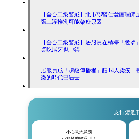
【全台二級警戒】北市聯醫仁愛護理
張上淳推測可能染疫原因
【全台二級警戒】居服員在櫃檯「脫罩
桌吃尾牙也中鏢
居服員成「超級傳播者」釀14人染疫 
染的時代已過去
支持鏡週
小心意大意義
小額贊助鏡週刊！