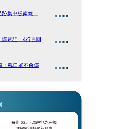
師足跡集中板南線
」講電話 4行員同
醫：戴口罩不會傳
刊
每期 $
35
元動態話題報導
無限閱讀解鎖新鮮事