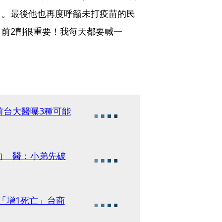
」。最後他也再度呼籲未打疫苗的民
前2劑很重要！我每天都要喊一
前台大醫曝3種可能
向 醫：小弟先破
 「增1死亡」台商