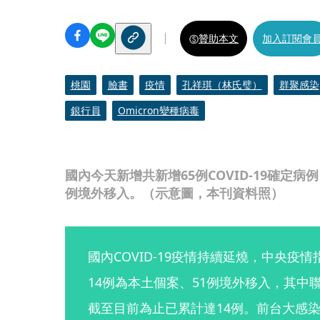
贊助本文
加入訂閱會
桃園
臉書
疫情
孔祥琪（林氏璧）
群聚感染
銀行員
Omicron變種病毒
國內今天新增共新增65例COVID-19確定病
例境外移入。（示意圖，本刊資料照）
國內COVID-19疫情持續延燒，中央疫
14例為本土個案、51例境外移入，其中
截至目前為止已累計達14例。前台大感染