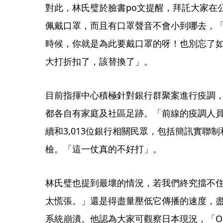
對此，林氏璧於臉書po文提醒，拜託大家在
佩戴口罩，而且有口罩聲音不會小到哪去，
時候，你就是為此要戴口罩的呀！也別忘了
大打折扣了，該替換了」。
目前指揮中心積極針對銀行群聚案進行疫調
都各自有家庭及社區足跡。「前線的疫調人
續和3,013位銀行相關民眾，包括簡訊實聯
檢。「這一仗真的不好打」。
林氏璧也提到最壞的情況，若我們終究擋不住O
太慌張。」還是得盡量壓低它傳播的速度，
系統崩潰。他認為大家可觀察日本現況，「Omic