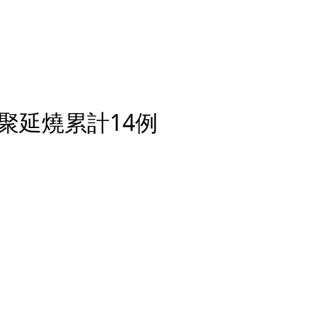
聚延燒累計14例