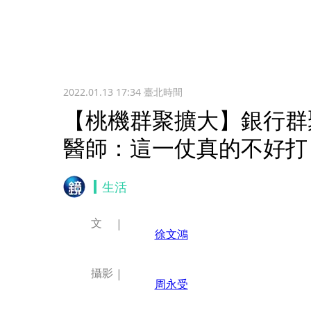
2022.01.13 17:34
臺北時間
【桃機群聚擴大】銀行群
醫師：這一仗真的不好打
生活
文
徐文鴻
攝影
周永受