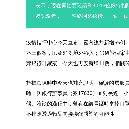
表示，現在開始要陸續和3,013位銀行
易記錄者，一一連絡回來採檢。「這一仗
疫情指揮中心今天宣布，國內總共新增65例CO
本土個案，以及51例境外移入；另確診個案
邦銀行群聚案，今天也再度新增11例，相關確
指揮官陳時中今天也補充說明，確診的居服員（
時，與銀行辦事員（案17630）面對長達一
候、洽談的過程中，曾有在講電話時拿掉口
不排除透過物品間接接觸感染的可能性。