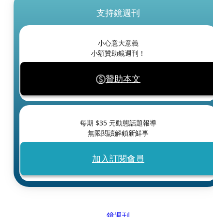
支持鏡週刊
小心意大意義
小額贊助鏡週刊！
贊助本文
每期 $
35
元動態話題報導
無限閱讀解鎖新鮮事
加入訂閱會員
鏡週刊