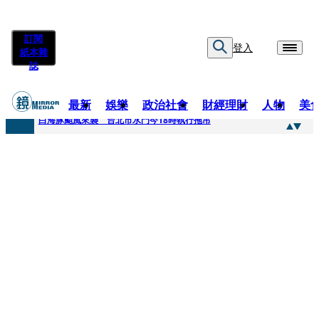
訂閱
登入
紙本雜
誌
最新
娛樂
政治社會
財經理財
人物
美
快訊
白海豚颱風來襲 台北市水門今18時執行拖吊
快訊
AKIRA台北唱到一半突收兒子告白「爸爸I LOVE YOU」 驚喜林志玲同步曝光父親節「披薩蛋糕」
快訊
獨家／TWICE Mina一進華山「天空秒變臉」！ONCE狂風暴雨死守 畫面曝光2.5萬人笑翻