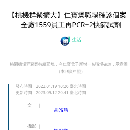
【桃機群聚擴大】仁寶爆職場確診個
全廠1559員工再PCR+2快篩試劑
生活
桃園機場群聚案持續延燒，今仁寶電子新增一名職場確診，示意圖
（本刊資料照）
發布時間：
2022.01.19 10:26
臺北時間
更新時間：
2023.09.12 20:41
臺北時間
文
高皓筠
攝影