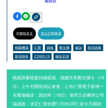
鄒保祥
贊助本文
加入訂閱會員
桃園機場
仁寶
篩檢
鄭文燦
確診
新冠病毒
新冠肺炎
COVID-19
確診足跡
桃園群聚燒案持續延燒，桃園市長鄭文燦今（19
日）上午召開疫情記者會，公布仁寶電子新增一
名職場確診，因此昨（18日）會同王必勝與公司
協議後，決定仁寶全體1,559位同仁從今天開始