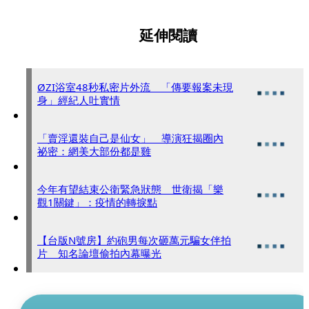
延伸閱讀
ØZI浴室48秒私密片外流 「傳要報案未現
身」經紀人吐實情
「賣淫還裝自己是仙女」 導演狂揭圈內
祕密：網美大部份都是雞
今年有望結束公衛緊急狀態 世衛揭「樂
觀1關鍵」：疫情的轉捩點
【台版N號房】約砲男每次砸萬元騙女伴拍
片 知名論壇偷拍內幕曝光