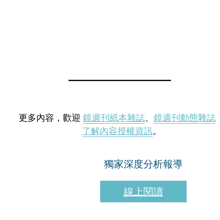
更多內容，歡迎
鏡週刊紙本雜誌
、
鏡週刊動態雜誌
了解內容授權資訊
。
獨家深度分析報導
線上閱讀