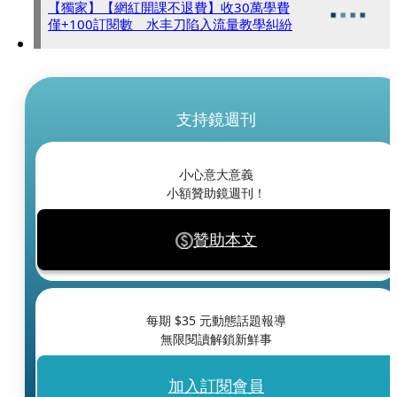
【獨家】【網紅開課不退費】收30萬學費
僅+100訂閱數 水丰刀陷入流量教學糾紛
支持鏡週刊
小心意大意義
小額贊助鏡週刊！
贊助本文
每期 $
35
元動態話題報導
無限閱讀解鎖新鮮事
加入訂閱會員