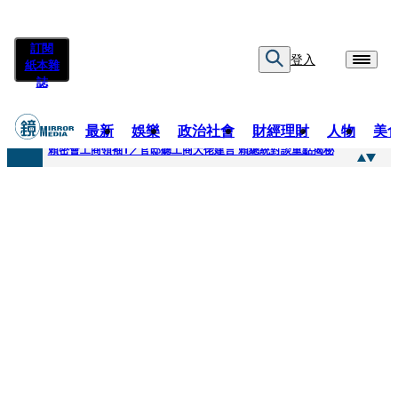
訂閱
登入
紙本雜
誌
最新
娛樂
政治社會
財經理財
人物
美
快訊
賴密會工商領袖1／官邸聽工商大佬建言 賴總統對談重點揭秘
快訊
台中女師遭特教生刺傷右眼恐失明 工會籲檢討校安破口：老師不是肉身盾牌
快訊
姜厚任女友用舊姓嫁過人 交往「農業處前夫」3個月就閃婚