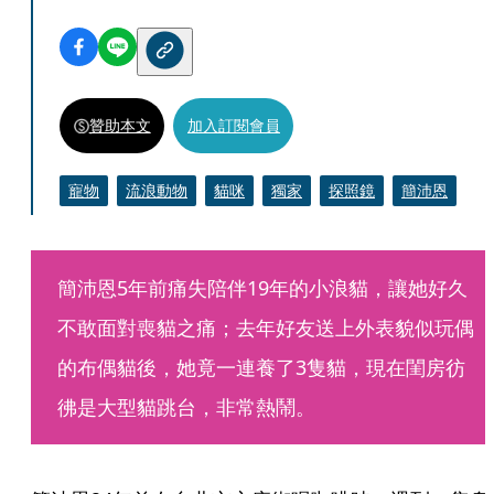
贊助本文
加入訂閱會員
寵物
流浪動物
貓咪
獨家
探照鏡
簡沛恩
簡沛恩5年前痛失陪伴19年的小浪貓，讓她好久
不敢面對喪貓之痛；去年好友送上外表貌似玩偶
的布偶貓後，她竟一連養了3隻貓，現在閨房彷
彿是大型貓跳台，非常熱鬧。