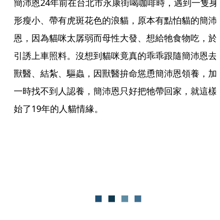
簡沛恩24年前在台北市永康街喝咖啡時，遇到一隻身
形瘦小、帶有虎斑花色的浪貓，原本有點怕貓的簡沛
恩，因為貓咪太孱弱而母性大發、想給牠食物吃，於
引誘上車照料。沒想到貓咪竟真的乖乖跟隨簡沛恩去
獸醫、結紮、驅蟲，因獸醫拚命慫恿簡沛恩領養，加
一時找不到人認養，簡沛恩只好把牠帶回家，就這樣
始了19年的人貓情緣。