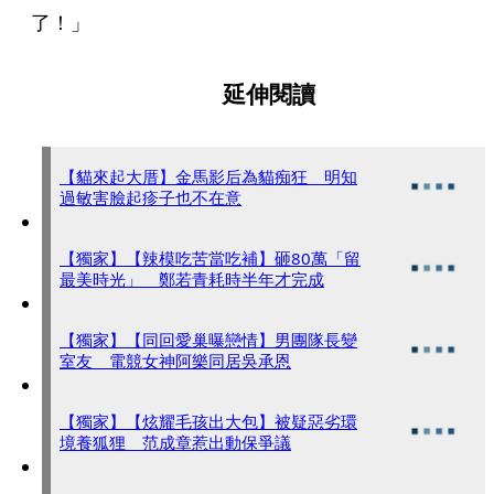
了！」
延伸閱讀
【貓來起大厝】金馬影后為貓痴狂 明知
過敏害臉起疹子也不在意
【獨家】【辣模吃苦當吃補】砸80萬「留
最美時光」 鄭若青耗時半年才完成
【獨家】【同回愛巢曝戀情】男團隊長變
室友 電競女神阿樂同居吳承恩
【獨家】【炫耀毛孩出大包】被疑惡劣環
境養狐狸 范成章惹出動保爭議