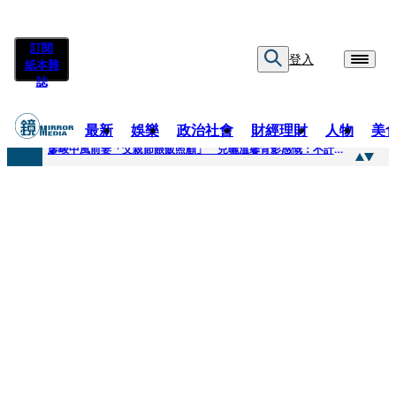
訂閱
登入
紙本雜
誌
最新
娛樂
政治社會
財經理財
人物
美
快訊
廖峻中風前妻「父親節餵飯照顧」 兒曬溫馨背影感慨：不計前嫌的真愛
快訊
封面故事／商場恩怨 曖昧多女 姦情被人夫發現 鎢業大亨恐因情仇遭虐殺
快訊
封面故事／飛行履歷助太空產業生態系成形 衛星火箭供應鏈台廠名單曝光