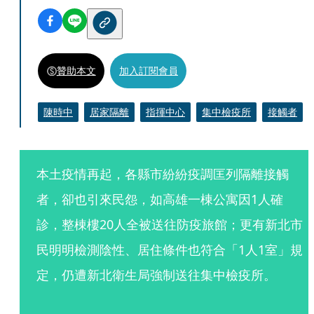
贊助本文
加入訂閱會員
陳時中
居家隔離
指揮中心
集中檢疫所
接觸者
本土疫情再起，各縣市紛紛疫調匡列隔離接觸
者，卻也引來民怨，如高雄一棟公寓因1人確
診，整棟樓20人全被送往防疫旅館；更有新北市
民明明檢測陰性、居住條件也符合「1人1室」規
定，仍遭新北衛生局強制送往集中檢疫所。