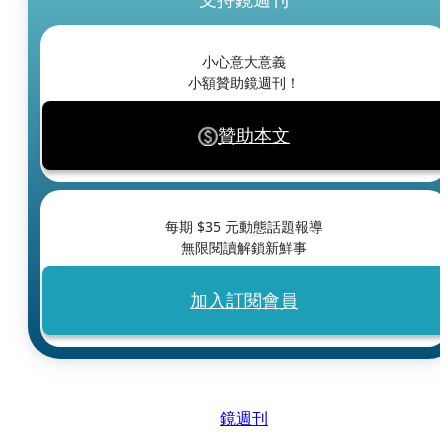
小心意大意義
小額贊助鏡週刊！
贊助本文
每期 $
35
元動態話題報導
無限閱讀解鎖新鮮事
加入訂閱會員
鏡週刊