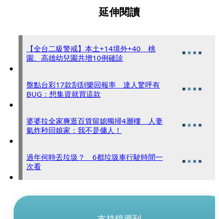
延伸閱讀
【全台二級警戒】本土+14境外+40 桃
園、高雄幼兒園共增10例確診
盤點台彩17款刮刮樂回報率 達人驚呼有
BUG：想集資就買這款
婆婆拉全家爽逛百貨留媳獨掃4層樓 人妻
氣炸秒回娘家：我不是傭人！
過年何時丟垃圾？ 6都垃圾車行駛時間一
次看
支持鏡週刊