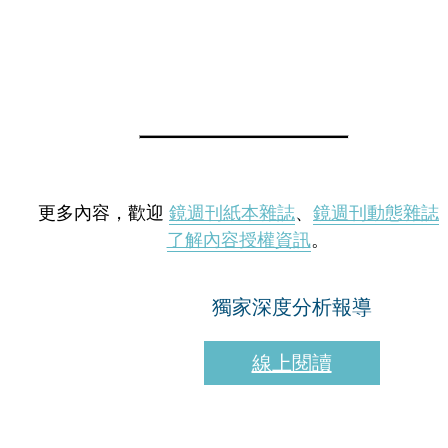
更多內容，歡迎
鏡週刊紙本雜誌
、
鏡週刊動態雜誌
了解內容授權資訊
。
獨家深度分析報導
線上閱讀