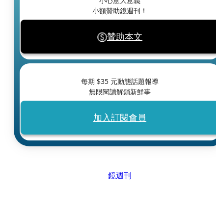
小心意大意義
小額贊助鏡週刊！
贊助本文
每期 $
35
元動態話題報導
無限閱讀解鎖新鮮事
加入訂閱會員
鏡週刊