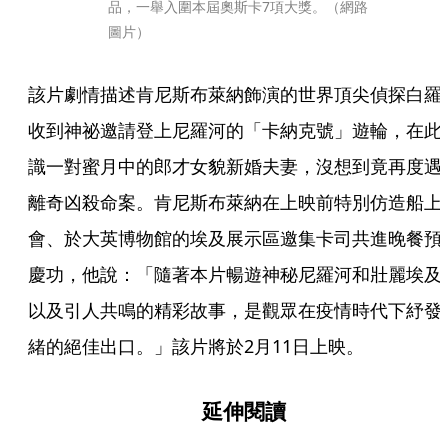
品，一舉入圍本屆奧斯卡7項大獎。（網路
圖片）
該片劇情描述肯尼斯布萊納飾演的世界頂尖偵探白羅
收到神祕邀請登上尼羅河的「卡納克號」遊輪，在此
識一對蜜月中的郎才女貌新婚夫妻，沒想到竟再度遇
離奇凶殺命案。肯尼斯布萊納在上映前特別仿造船上
會、於大英博物館的埃及展示區邀集卡司共進晚餐預
慶功，他說：「隨著本片暢遊神秘尼羅河和壯麗埃及
以及引人共鳴的精彩故事，是觀眾在疫情時代下紓發
緒的絕佳出口。」該片將於2月11日上映。
延伸閱讀