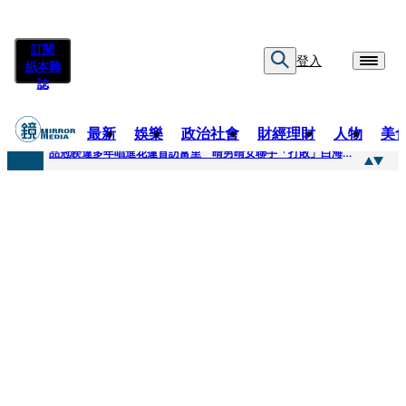
訂閱
登入
紙本雜
誌
最新
娛樂
政治社會
財經理財
人物
美
快訊
品冠睽違多年唱進花蓮首訪富里 晴男晴女聯手「打敗」白海豚颱風
快訊
【台中戰局特輯】何欣純支持度暴增 藍營民調老劇本急救援
快訊
natori再訪台北人氣爆棚 〈Overdose〉一響全場尖叫「I Love You Taipei」