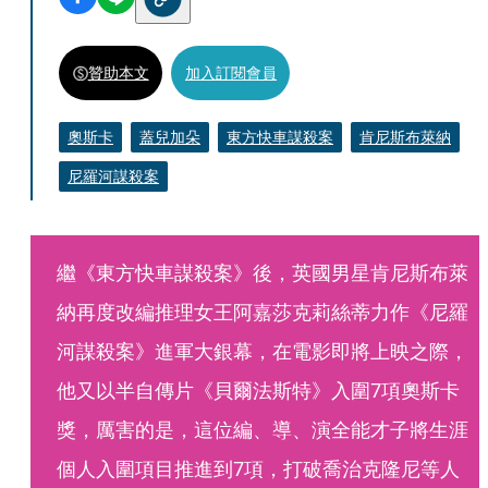
贊助本文
加入訂閱會員
奧斯卡
蓋兒加朵
東方快車謀殺案
肯尼斯布萊納
尼羅河謀殺案
繼《東方快車謀殺案》後，英國男星肯尼斯布萊
納再度改編推理女王阿嘉莎克莉絲蒂力作《尼羅
河謀殺案》進軍大銀幕，在電影即將上映之際，
他又以半自傳片《貝爾法斯特》入圍7項奧斯卡
獎，厲害的是，這位編、導、演全能才子將生涯
個人入圍項目推進到7項，打破喬治克隆尼等人