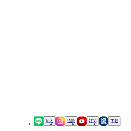
加入
追蹤
訂閱
下載