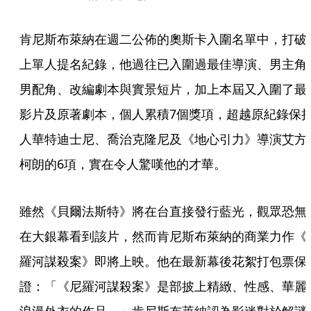
肯尼斯布萊納在週二公佈的奧斯卡入圍名單中，打破
上單人提名紀錄，他過往已入圍過最佳導演、男主角
男配角、改編劇本與實景短片，加上本屆又入圍了最
影片及原著劇本，個人累積7個獎項，超越原紀錄保
人華特迪士尼、喬治克隆尼及《地心引力》導演艾方
柯朗的6項，實在令人驚嘆他的才華。
雖然《貝爾法斯特》將在台直接發行藍光，觀眾恐無
在大銀幕看到該片，然而肯尼斯布萊納的商業力作《
羅河謀殺案》即將上映。他在最新幕後花絮打包票保
證：「《尼羅河謀殺案》是部披上精緻、性感、華麗