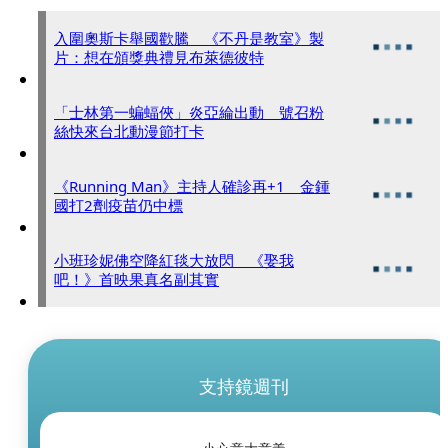
入圍奧斯卡舉國歡騰 《不丹是教室》製
片：想在頒獎典禮見布萊德彼特
「士林第一蝙蝠俠」炎亞綸出動 號召粉
絲快來台北動漫節打卡
《Running Man》主持人確診再+1 金鍾
國打2劑疫苗仍中標
小班珍妮佛空降紅毯大放閃 《娶我
吧！》首映果真名副其實
支持鏡週刊