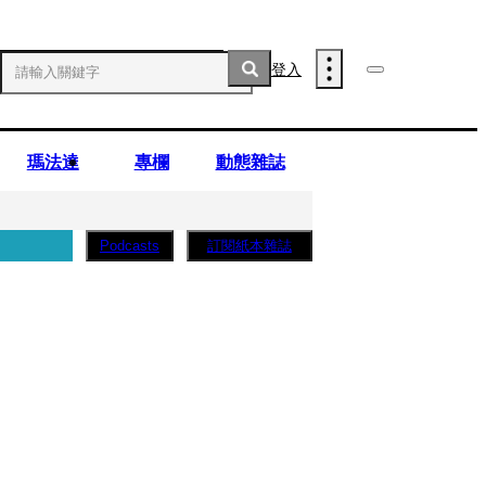
登入
瑪法達
專欄
動態雜誌
訂閱紙本雜誌
Podcasts