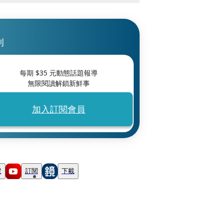
刊
每期 $
35
元動態話題報導
無限閱讀解鎖新鮮事
加入訂閱會員
蹤
訂閱
下載