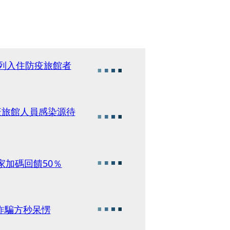
匡列入住防疫旅館者
疫旅館人員感染源待
家加碼回饋50％
詐騙方秒呆愣