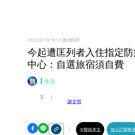
2022.02.19 16:17
臺北時間
今起遭匡列者入住指定防
中心：自選旅宿須自費
生活
文
謝文哲
贊助本文
加入訂閱會