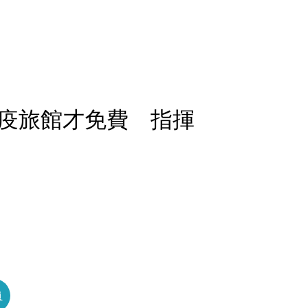
疫旅館才免費 指揮
員