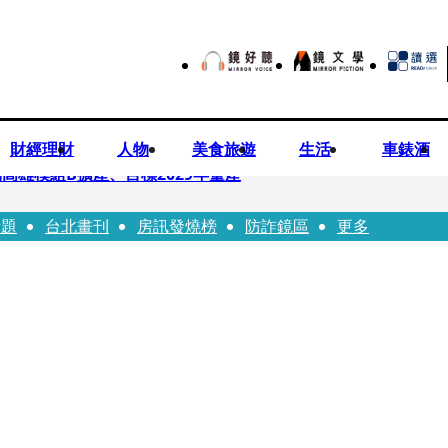
財經理財
人物
美食旅遊
生活
車錶酒
高雄模組B擴產、目標2029年量產
話題
台北畫刊
房訊發燒榜
防詐鏡區
更多
！14年豪門婚碎原因曝 岳母徐莉玲風暴意外揭家族祕辛
劇《燈怪》新北場改期演出