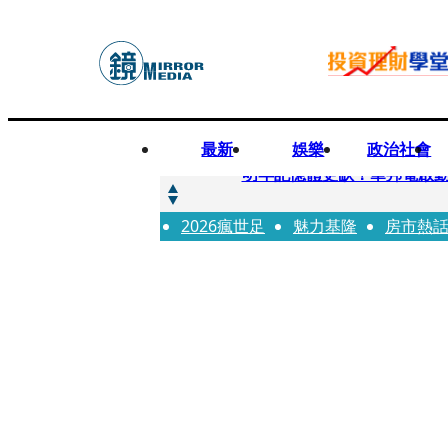
最新
娛樂
政治社會
快訊
明年記憶體更缺！華邦電啟動
2026瘋世足
快訊
魅力基隆
房市熱
5566小刀爆離婚台玻千金
快訊
白海豚颱風攪局 客家親子