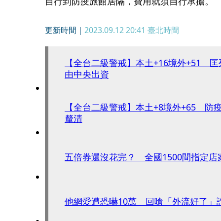
自行到防疫旅館居隔，費用就須自行承擔。
更新時間｜
2023.09.12 20:41
臺北時間
【全台二級警戒】本土+16境外+51 
由中央出資
【全台二級警戒】本土+8境外+65 防
釐清
五倍券還沒花完？ 全國1500間指定店
他網愛遭恐嚇10萬 回嗆「外流好了」