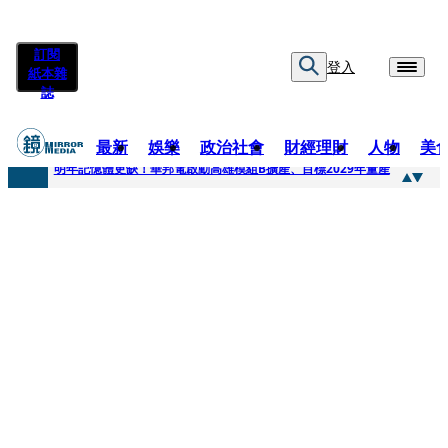
訂閱
登入
紙本雜
誌
最新
娛樂
政治社會
財經理財
人物
美
快訊
明年記憶體更缺！華邦電啟動高雄模組B擴產、目標2029年量產
快訊
5566小刀爆離婚台玻千金！14年豪門婚碎原因曝 岳母徐莉玲風暴意外揭家族祕辛
快訊
白海豚颱風攪局 客家親子劇《燈怪》新北場改期演出