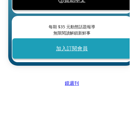
每期 $
35
元動態話題報導
無限閱讀解鎖新鮮事
加入訂閱會員
鏡週刊