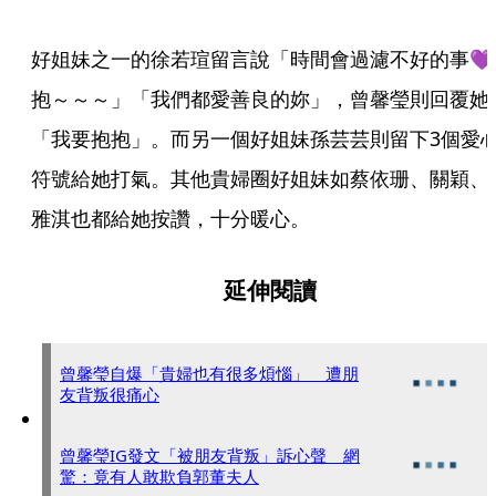
好姐妹之一的徐若瑄留言說「時間會過濾不好的事💜
抱～～～」「我們都愛善良的妳」，曾馨瑩則回覆她
「我要抱抱」。而另一個好姐妹孫芸芸則留下3個愛
符號給她打氣。其他貴婦圈好姐妹如蔡依珊、關穎、
雅淇也都給她按讚，十分暖心。
延伸閱讀
曾馨瑩自爆「貴婦也有很多煩惱」 遭朋
友背叛很痛心
曾馨瑩IG發文「被朋友背叛」訴心聲 網
驚：竟有人敢欺負郭董夫人