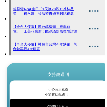
曾馨瑩47歲生日「1天摘28顆米其林星
星」 賈永婕、張清芳貴婦團陪吃祝壽
【全台大停電】郭台銘緩頰「應非缺
電」 王美花感謝：能源議題需理性討論
【全台大停電】神預言台灣今年缺電 郭
台銘再提4大建言
支持鏡週刊
小心意大意義
小額贊助鏡週刊！
贊助本文