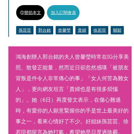
贊助本文
加入訂閱會員
孫芸芸
郭台銘
曾馨瑩
貴婦
徐若瑄
關穎
鴻海創辦人郭台銘的夫人曾馨瑩時常在IG分享美
照、散發正能量，然而近日卻忽然感嘆「被朋友
背叛是件令人非常痛心的事」「女人何苦為難女
人」，更向網友坦言「貴婦也是有很多煩惱
的」。她（6日）再度發文表示，在傷心難過
時，有愛你的人願意緊握你的手是世上最美好的
事之一，看來心情好了不少。好姐妹孫芸芸、徐
若瑄都留言為她打氣，希望她早日度過陰霾。