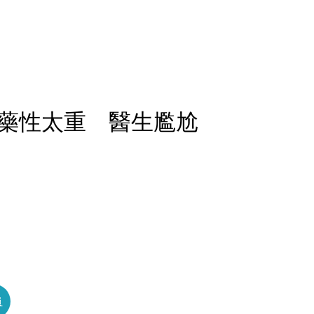
藥性太重 醫生尷尬
員