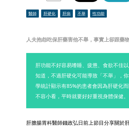
醫師
肝硬化
肝病
不舉
性功能
人夫抱怨吃保肝藥害他不舉，事實上卻跟藥物沒
肝功能不好容易嗜睡、疲憊、食欲不佳以
知道，不過肝硬化可能導致「不舉」，你
學統計顯示有85%的患者會因為肝硬化
不容小看，平時就要好好重視身體保健。
肝膽腸胃科醫師錢政弘日前上節目分享關於