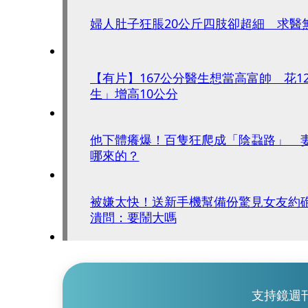
婦人肚子狂脹20公斤四肢卻超細 求醫
【有片】167公分醫生想當高富帥 花1
生」增高10公分
他下體癢爆！百隻狂爬成「陰蝨路」 
哪來的？
被嫌太快！送新手機幫備份驚見女友約
潰問：要鬧大嗎
支持鏡週