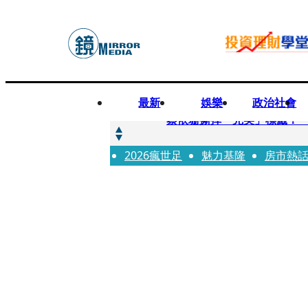
最新
娛樂
政治社會
快訊
蔡依珊撕掉「完美」標籤！
2026瘋世足
快訊
魅力基隆
房市熱
超模米蘭達離婚奧蘭多布魯1
快訊
酒駕加毒駕危險上路 北市大