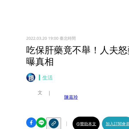
2022.03.20 19:00
臺北時間
吃保肝藥竟不舉！人夫怒
曝真相
生活
文
陳嘉玲
贊助本文
加入訂閱會