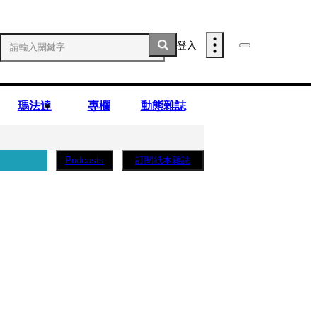
登入
瑪法達
專欄
動態雜誌
訂閱紙本雜誌
Podcasts