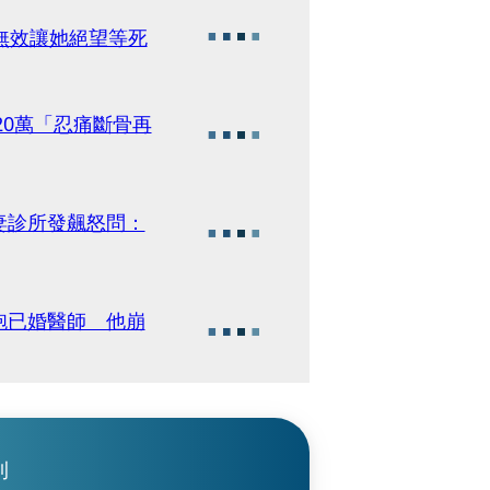
無效讓她絕望等死
20萬「忍痛斷骨再
妻診所發飆怒問：
砲已婚醫師 他崩
刊