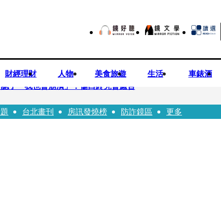
財經理財
人物
美食旅遊
生活
車錶酒
 認了「我也會崩潰」：傷口終究會癒合
話題
台北畫刊
房訊發燒榜
防詐鏡區
更多
3年！ 罕談前夫「像哥哥一樣」曝相處模式
安警一週連破2起「雙駕」