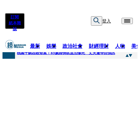
訂閱
登入
紙本雜
誌
最新
娛樂
政治社會
財經理財
人物
美
快訊
桃園平鎮凶殺命案！85歲婦倒臥血泊慘死 丈夫遭帶回偵訊
快訊
狠詐慈濟10.6億！神鬼律師陳昱瑄「親接機BNT抵台」 同框陳時中、張淑芬畫面曝光
快訊
邊看偶像邊拚韓國行 《2026 SBS歌謠大戰SUMMER》TVBS直播祭追星福利