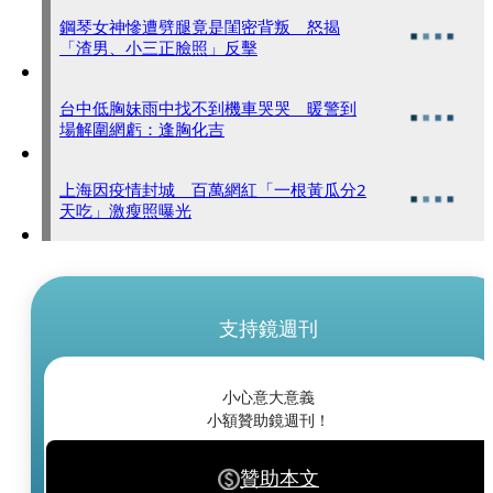
鋼琴女神慘遭劈腿竟是閨密背叛 怒揭
「渣男、小三正臉照」反擊
台中低胸妹雨中找不到機車哭哭 暖警到
場解圍網虧：逢胸化吉
上海因疫情封城 百萬網紅「一根黃瓜分2
天吃」激瘦照曝光
支持鏡週刊
小心意大意義
小額贊助鏡週刊！
贊助本文