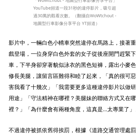
「WoWtchout - 地圖型行車影像分享平台」
YouTube頻道一段31秒的違停影片，吸引超
過30萬的觀看次數。（翻攝自WoWtchout - 
地圖型行車影像分享平台 YT頻道）
影片中，一輛白色小轎車突然違停在馬路上，接著重
戲登場，一位身穿白色外套的女子從後座開門趕緊下
車，下半身卻穿著貌似泳衣的黑色短褲，露出小麥色
修長美腿，讓留言區難得和睦了起來，「真的很可惡
害我看了十幾次」「我需要更多這種違停影片以做研
用途」「守法精神在哪裡？美腿妹的聯絡方式又在哪
裡？」「為什麼會有兩種角度，這真是…太專業了」
不過違停被抓依舊得挨罰，根據《道路交通管理處罰