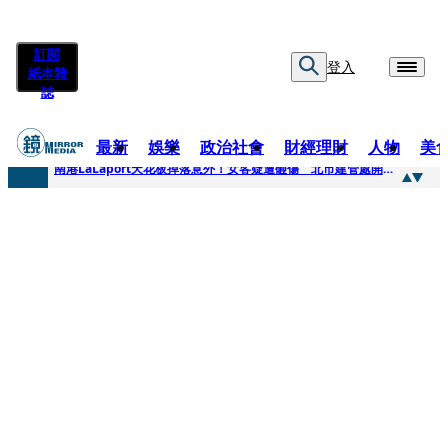
訂閱
登入
紙本雜
誌
最新
娛樂
政治社會
財經理財
人物
美
快訊
南港LaLaport天花板掉落意外！女客疑遭砸傷 北市建管處開罰30萬
快訊
川普又出招！多晶矽產品課15%關稅12月生效 經濟部回應了
快訊
美伊衝突要注意！ 台塑四寶7月營收齊揚股價抗跌