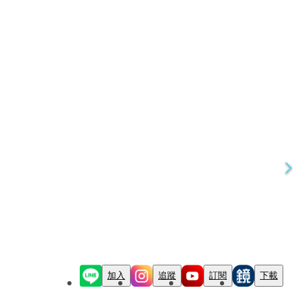
加入
追蹤
訂閱
下載