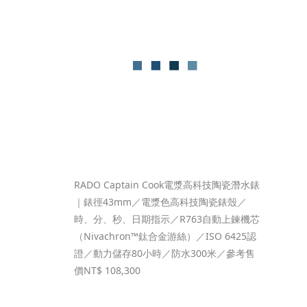
RADO Captain Cook電漿高科技陶瓷潛水錶
｜錶徑43mm／電漿色高科技陶瓷錶殼／
時、分、秒、日期指示／R763自動上鍊機芯
（Nivachron™鈦合金游絲）／ISO 6425認
證／動力儲存80小時／防水300米／參考售
價NT$ 108,300