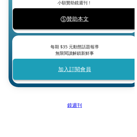
小額贊助鏡週刊！
贊助本文
每期 $
35
元動態話題報導
無限閱讀解鎖新鮮事
加入訂閱會員
鏡週刊