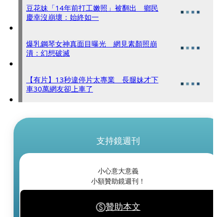
豆花妹「14年前打工嫩照」被翻出 鄉民
慶幸沒崩壞：始終如一
爆乳鋼琴女神真面目曝光 網見素顏照崩
潰：幻想破滅
【有片】13秒違停片太專業 長腿妹才下
車30萬網友卻上車了
支持鏡週刊
小心意大意義
小額贊助鏡週刊！
贊助本文