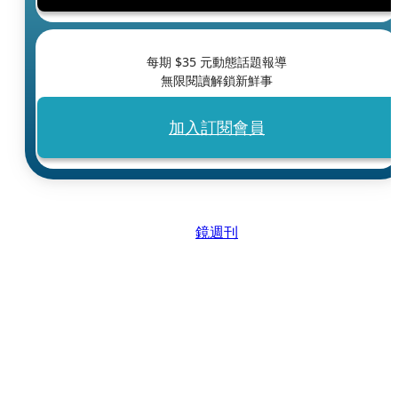
每期 $
35
元動態話題報導
無限閱讀解鎖新鮮事
加入訂閱會員
鏡週刊