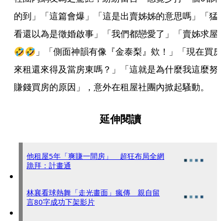
的到」「這篇會爆」「這是出賣姊姊的意思嗎」「猛
看還以為是徵婚啟事」「我們都戀愛了」「賣姊求屋
🤣🤣」「側面神韻有像『金泰梨』欸！」「現在買
來租還來得及當房東嗎？」「這就是為什麼我這麼努
賺錢買房的原因」，意外在租屋社團內掀起騷動。
延伸閱讀
他租屋5年「爽賺一間房」 超狂布局全網
跪拜：計畫通
林襄看球熱舞「走光畫面」瘋傳 親自留
言80字成功下架影片