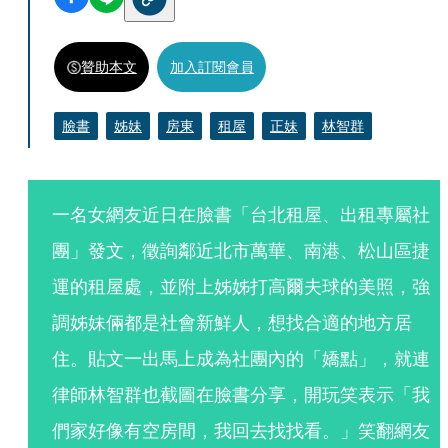
贊助本文
加入訂閱會員
臉書
姊妹
房東
租屋
正妹
林智群
一名女網友近日在臉書「台北租屋、出租專屬社
團」發文，徵詢鄰近北市萬華、南港、松山區捷
運的租屋處，並附上姊姊打高爾夫球的美照，強
調姊妹倆都是社會新鮮人，想找合適的地方居
住。貼文一出馬上成為社團內的「嬌點」，就連
律師林智群也截圖在臉書分享，開玩笑表示「我
們家好像有空房間，我回去找找看。」笑翻網友