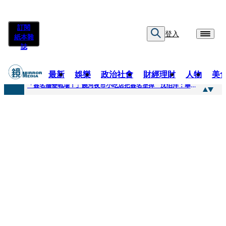
訂閱
登入
紙本雜
誌
最新
娛樂
政治社會
財經理財
人物
美
快訊
「簽名牆變戰場！」饒河夜市小吃店把簽名塗掉 沈伯洋：舉雙手贊成
快訊
抛「雙AI」施政藍圖！徐欣瑩宣示無縫接軌楊文科 延續五支箭與十大交通建設
快訊
翻拍雄二飛彈密件給中共女特工 海峰士兵認罪減刑判2年7月