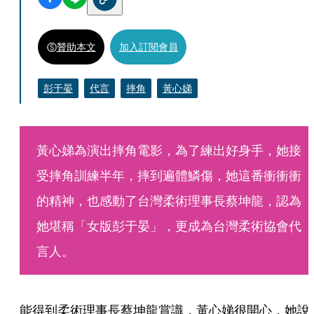
贊助本文
加入訂閱會員
彭于晏
代言
摔角
黃心娣
黃心娣為演出摔角電影，為了練出好身手，她接
受摔角訓練半年，摔到遍體鱗傷，她這番衝衝衝
的精神，也感動了台灣柔術理事長蔡坤龍，認為
她堪稱「女版彭于晏」，更成為台灣柔術協會代
言人。
能得到柔術理事長蔡坤龍賞識，黃心娣很開心，她說