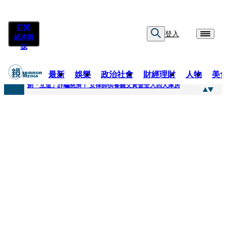
訂閱
登入
紙本雜
誌
最新
娛樂
政治社會
財經理財
人物
美
快訊
創「互道」詐騙慈濟！ 女律師供養義父黃金全入四大庫房
快訊
前時力黨魁表態「反對刪公視預算」 盼在野三思：改凍結處理受質疑項目
快訊
六強片齊聚桃影 小薰《祖先鬼》回桃影娘家 《長安的荔枝》桃影加映一票難求