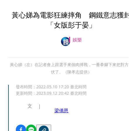
黃心娣為電影狂練摔角 鋼鐵意志獲封
「女版彭于晏」
娛樂
黃心娣（左）在記者會上跟選手來個肉搏戰，一番拳腳下來把對方
伏了。（陳孝志提供）
發布時間：
2022.05.10 17:20
臺北時間
更新時間：
2023.09.12 20:42
臺北時間
文
梁僑恩