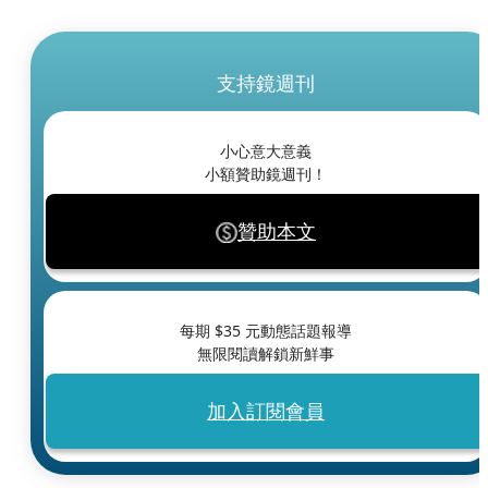
支持鏡週刊
小心意大意義
小額贊助鏡週刊！
贊助本文
每期 $
35
元動態話題報導
無限閱讀解鎖新鮮事
加入訂閱會員