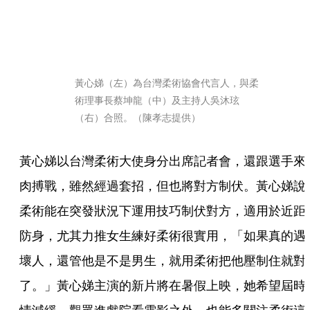
黃心娣（左）為台灣柔術協會代言人，與柔
術理事長蔡坤龍（中）及主持人吳沐玹
（右）合照。（陳孝志提供）
黃心娣以台灣柔術大使身分出席記者會，還跟選手來
肉搏戰，雖然經過套招，但也將對方制伏。黃心娣說
柔術能在突發狀況下運用技巧制伏對方，適用於近距
防身，尤其力推女生練好柔術很實用，「如果真的遇
壞人，還管他是不是男生，就用柔術把他壓制住就對
了。」黃心娣主演的新片將在暑假上映，她希望屆時