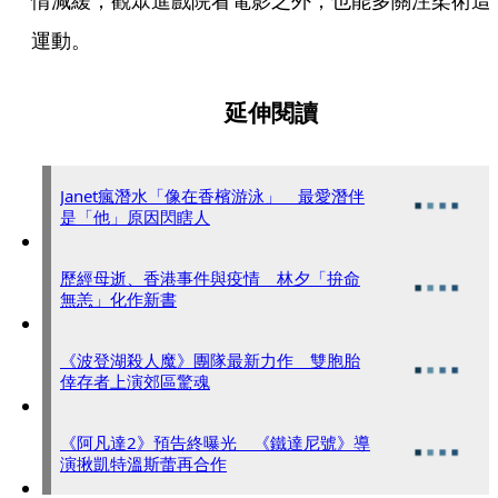
情減緩，觀眾進戲院看電影之外，也能多關注柔術這
運動。
延伸閱讀
Janet瘋潛水「像在香檳游泳」 最愛潛伴
是「他」原因閃瞎人
歷經母逝、香港事件與疫情 林夕「拚命
無恙」化作新書
《波登湖殺人魔》團隊最新力作 雙胞胎
倖存者上演郊區驚魂
《阿凡達2》預告終曝光 《鐵達尼號》導
演揪凱特溫斯蕾再合作