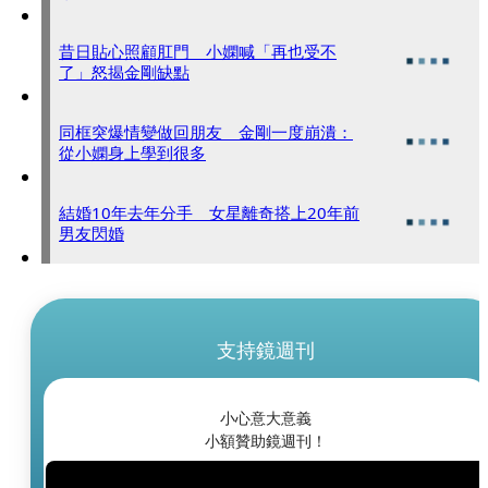
昔日貼心照顧肛門 小嫻喊「再也受不
了」怒揭金剛缺點
同框突爆情變做回朋友 金剛一度崩潰：
從小嫻身上學到很多
結婚10年去年分手 女星離奇搭上20年前
男友閃婚
支持鏡週刊
小心意大意義
小額贊助鏡週刊！