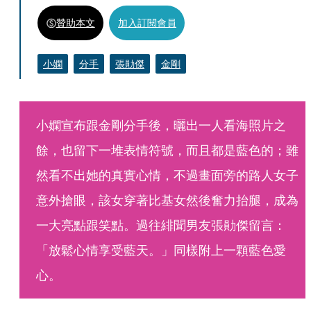
贊助本文
加入訂閱會員
小嫻
分手
張勛傑
金剛
小嫻宣布跟金剛分手後，曬出一人看海照片之
餘，也留下一堆表情符號，而且都是藍色的；雖
然看不出她的真實心情，不過畫面旁的路人女子
意外搶眼，該女穿著比基女然後奮力抬腿，成為
一大亮點跟笑點。過往緋聞男友張勛傑留言：
「放鬆心情享受藍天。」同樣附上一顆藍色愛
心。 