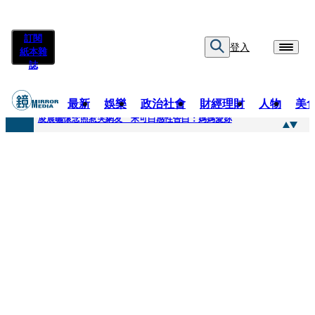
訂閱
登入
紙本雜
誌
最新
娛樂
政治社會
財經理財
人物
美
快訊
凌晨曬懷念照惹哭網友 米可白感性告白：媽媽愛妳
快訊
酸民質疑民進黨「是不是有她裸照？」 黃智賢3點回嗆獲網友讚爆
快訊
姜厚任「老牛找到嫩草」再談小24歲女友 揭七世情緣駁拐坑、暈船破財