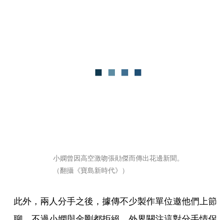
小嫻曾因高空激吻張勛傑而傳出花邊新聞。
（翻攝《寶島新時代》）
此外，兩人分手之後，據傳不少製作單位邀他們上節
聊，不過小嫻與金剛都拒絕。外界關注這對分手情侶