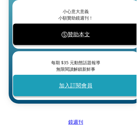
小心意大意義
小額贊助鏡週刊！
贊助本文
每期 $
35
元動態話題報導
無限閱讀解鎖新鮮事
加入訂閱會員
鏡週刊