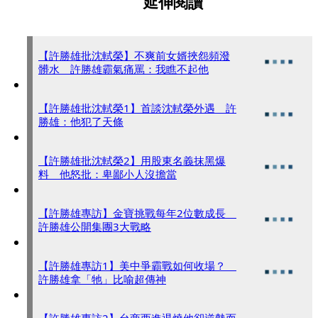
延伸閱讀
【許勝雄批沈軾榮】不爽前女婿挾怨頻潑
髒水 許勝雄霸氣痛罵：我瞧不起他
【許勝雄批沈軾榮1】首談沈軾榮外遇 許
勝雄：他犯了天條
【許勝雄批沈軾榮2】用股東名義抹黑爆
料 他怒批：卑鄙小人沒擔當
【許勝雄專訪】金寶挑戰每年2位數成長
許勝雄公開集團3大戰略
【許勝雄專訪1】美中爭霸戰如何收場？
許勝雄拿「牠」比喻超傳神