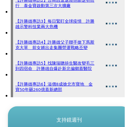
【許勝雄專訪2】台商西進退燒他卻逆勢而
行 泰金寶啟動第三次大擴廠
【許勝雄專訪3】每日緊盯全球疫情 許勝
雄示警科技業兩大危機
【許勝雄專訪4】許勝雄父子聯手搶下馬斯
克大單 前女婿出走集團營運戰略丕變
【許勝雄專訪5】找陳瑞聰拚生醫改變毛三
到四宿命 許勝雄自爆赴新北偏鄉蓋醫院
【許勝雄專訪6】溢價8成搶北市寶地 金
寶50年砸260億蓋新總部
支持鏡週刊