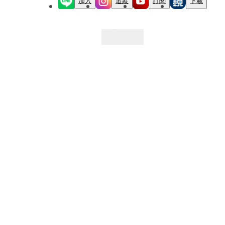
加入
追蹤
訂閱
下載
最新文章