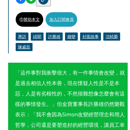
贊助本文
加入訂閱會員
專訪
緋聞
許勝雄
婚變
封面故事
沈軾榮
陳威昌
「這件事對我衝擊很大，有一件事情會改變，就
是過去相信人性本善，現在懷疑人性是不是本
惡，人是有劣根性的，不然很難想像怎麼會有這
樣的事情發生。」但金寶董事長許勝雄仍然樂觀
表示：「我不會因為Simon改變經營理念和用人
哲學，公司還是要塑造好的經營環境，讓員工幸