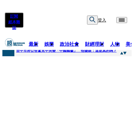
訂閱
登入
紙本雜
誌
最新
娛樂
政治社會
財經理財
人物
美
快訊
台中市府公告驚見中央變「中國國徽」 他傻眼：這是真的嗎？
快訊
明知辣椒粉含蘇丹紅還賣！無良業者撈百萬喊「吃了沒差」 法官打臉判6月不准緩刑
快訊
被滲透？市府公告驚見「中國國徽」 台中市都發局長認了3錯誤