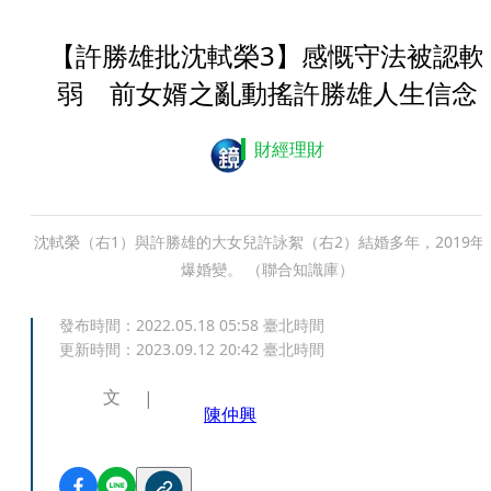
【許勝雄批沈軾榮3】感慨守法被認軟
弱 前女婿之亂動搖許勝雄人生信念
財經理財
沈軾榮（右1）與許勝雄的大女兒許詠絮（右2）結婚多年，2019年
爆婚變。 （聯合知識庫）
發布時間：
2022.05.18 05:58
臺北時間
更新時間：
2023.09.12 20:42
臺北時間
文
陳仲興