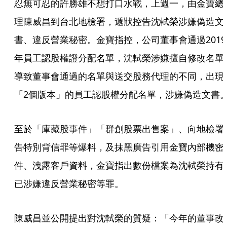
忍無可忍的許勝雄不想打口水戰，上週一，由金寶總
理陳威昌到台北地檢署，遞狀控告沈軾榮涉嫌偽造文
書、違反營業秘密。金寶指控，公司董事會通過2019
年員工認股權證分配名單，沈軾榮涉嫌擅自修改名單
導致董事會通過的名單與送交股務代理的不同，出現
「2個版本」的員工認股權分配名單，涉嫌偽造文書
至於「庫藏股事件」「群創股票出售案」、向地檢署
告特別背信罪等爆料，及抹黑廣告引用金寶內部機密
件、洩露客戶資料，金寶指出數份檔案為沈軾榮持有
已涉嫌違反營業秘密等罪。
陳威昌並公開提出對沈軾榮的質疑：「今年的董事改