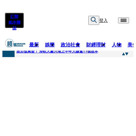
訂閱
登入
紙本雜
誌
最新
娛樂
政治社會
財經理財
人物
美
快訊
股后值萬金！ 滑軌大廠川湖上半年大賺逾11個股本
快訊
詐騙慈濟10億元佣金案 中院裁定女律師4人羈押禁見1人交保
快訊
國民黨控台糖董事「綠友友」點名陳其邁 高市府駁斥：毫無事實依據