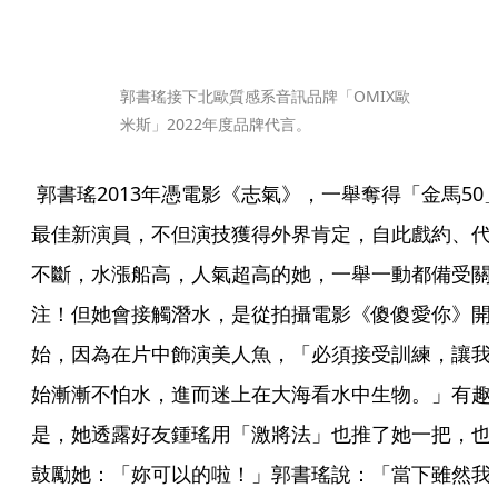
郭書瑤接下北歐質感系音訊品牌「OMIX歐
米斯」2022年度品牌代言。
 郭書瑤2013年憑電影《志氣》，一舉奪得「金馬50」
最佳新演員，不但演技獲得外界肯定，自此戲約、代
不斷，水漲船高，人氣超高的她，一舉一動都備受關
注！但她會接觸潛水，是從拍攝電影《傻傻愛你》開
始，因為在片中飾演美人魚，「必須接受訓練，讓我
始漸漸不怕水，進而迷上在大海看水中生物。」有趣
是，她透露好友鍾瑤用「激將法」也推了她一把，也
鼓勵她：「妳可以的啦！」郭書瑤說：「當下雖然我