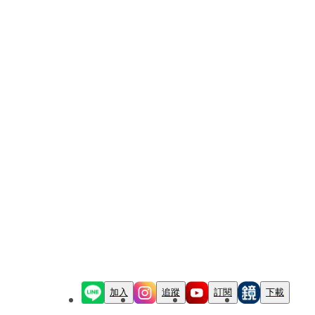
加入
追蹤
訂閱
下載