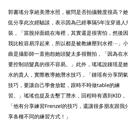
郭書瑤分享絕美潛水照，被問是否拍攝難度很高？她
侃分享此次經驗談，表示因為已經事隔5年沒穿過人
裝，「當脫掉面鏡在海裡，其實還是很害怕，然後因
我比較容易浮起來，所以都是被教練壓到水裡⋯」小
曲是攝影師一直抱怨她頭髮太多很難拍，「因為在水
要控制頭髮真的很不容易。」此外，瑤瑤說鍾瑶是她
水的貴人，實際教導她潛水技巧，「鍾瑶有分享閉氣
技巧，要讓自己學會放鬆，跟時不時做table的練
習。」瑤瑤也提及去墾丁潛水，回程時有遇到KID，
「他有分享練習Frenzel的技巧，還讓很多朋友跟我分
享各種不同的練習方式！」