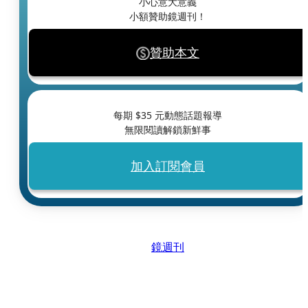
小心意大意義
小額贊助鏡週刊！
贊助本文
每期 $
35
元動態話題報導
無限閱讀解鎖新鮮事
加入訂閱會員
鏡週刊