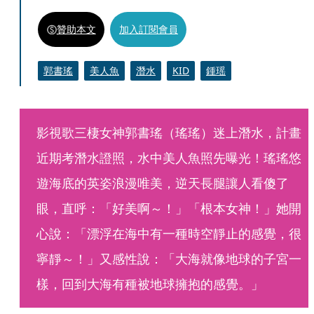
贊助本文
加入訂閱會員
郭書瑤
美人魚
潛水
KID
鍾瑶
影視歌三棲女神郭書瑤（瑤瑤）迷上潛水，計畫
近期考潛水證照，水中美人魚照先曝光！瑤瑤悠
遊海底的英姿浪漫唯美，逆天長腿讓人看傻了
眼，直呼：「好美啊～！」「根本女神！」她開
心說：「漂浮在海中有一種時空靜止的感覺，很
寧靜～！」又感性說：「大海就像地球的子宮一
樣，回到大海有種被地球擁抱的感覺。」