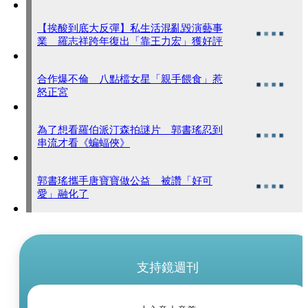
【挨酸到底大反彈】私生活混亂毀演藝事
業 羅志祥跨年復出「靠王力宏」獲好評
合作爆不倫 八點檔女星「親手餵食」惹
怒正宮
為了想看羅伯派汀森拍謎片 郭書瑤忍到
串流才看《蝙蝠俠》
郭書瑤攜手唐寶寶做公益 被讚「好可
愛」融化了
支持鏡週刊