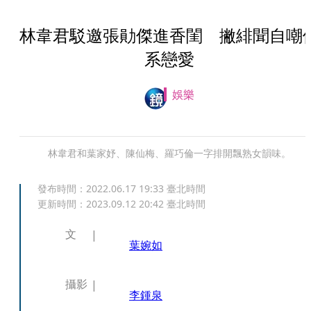
林韋君駁邀張勛傑進香閨 撇緋聞自嘲
系戀愛
娛樂
林韋君和葉家妤、陳仙梅、羅巧倫一字排開飄熟女韻味。
發布時間：
2022.06.17 19:33
臺北時間
更新時間：
2023.09.12 20:42
臺北時間
文
葉婉如
攝影
李鍾泉