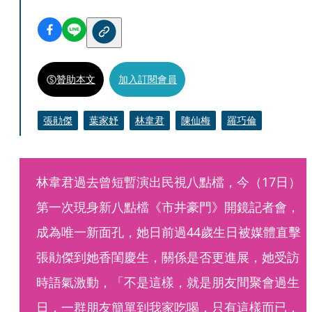
贊助本文
加入訂閱會員
張勛傑
葉家妤
林韋君
陳仙梅
羅巧倫
林韋君過去曾短暫演出民視八點檔，今（17日）
第一次現身新八點檔《市井豪門》開鏡記者會，
成為唯一新面孔，她日前過44歲生日被媒體直擊
張勛傑到她香閨慶生，關係是否更進展，她受訪
時語氣激動，「不是這樣，就是朋友間聚會過生
日，一群朋友簡單到我家吃喝，只有這樣而已，