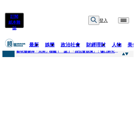
訂閱
登入
紙本雜
誌
最新
娛樂
政治社會
財經理財
人物
美
快訊
蔡依珊撕掉「完美」標籤！ 認了「我也會崩潰」：傷口終究會癒合
快訊
超模米蘭達離婚奧蘭多布魯13年！ 罕談前夫「像哥哥一樣」曝相處模式
快訊
酒駕加毒駕危險上路 北市大安警一週連破2起「雙駕」