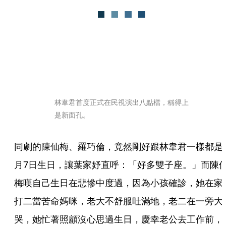
林韋君首度正式在民視演出八點檔，稱得上
是新面孔。
同劇的陳仙梅、羅巧倫，竟然剛好跟林韋君一樣都是
月7日生日，讓葉家妤直呼：「好多雙子座。」而陳
梅嘆自己生日在悲慘中度過，因為小孩確診，她在家
打二當苦命媽咪，老大不舒服吐滿地，老二在一旁大
哭，她忙著照顧沒心思過生日，慶幸老公去工作前，