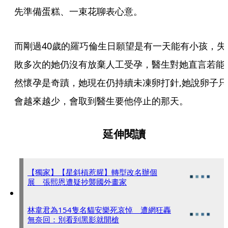
先準備蛋糕、一束花聊表心意。
而剛過40歲的羅巧倫生日願望是有一天能有小孩，失
敗多次的她仍沒有放棄人工受孕，醫生對她直言若能
然懷孕是奇蹟，她現在仍持續未凍卵打針,她說卵子只
會越來越少，會取到醫生要他停止的那天。
延伸閱讀
【獨家】【星斜槓惹腥】轉型改名辦個
展 張熙恩遭疑抄襲國外畫家
林韋君為154隻名貓安樂死哀悼 遭網狂轟
無奈回：別看到黑影就開槍