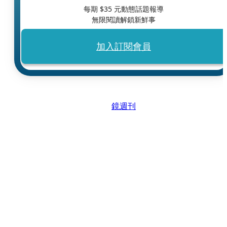
每期 $
35
元動態話題報導
無限閱讀解鎖新鮮事
加入訂閱會員
鏡週刊