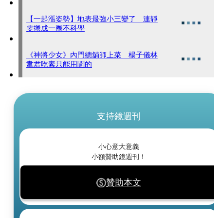
【一起漲姿勢】地表最強小三變了 連靜
雯捲成一圈不科學
《神將少女》內門總舖師上菜 楊子儀林
韋君吃素只能用聞的
支持鏡週刊
小心意大意義
小額贊助鏡週刊！
贊助本文