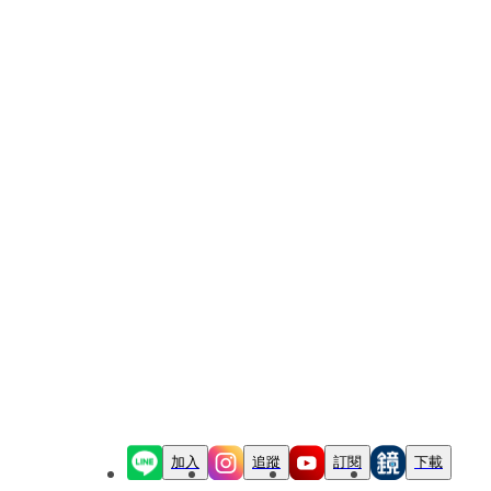
加入
追蹤
訂閱
下載