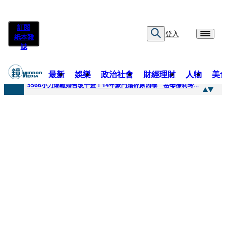
訂閱
登入
紙本雜
誌
最新
娛樂
政治社會
財經理財
人物
美
快訊
5566小刀爆離婚台玻千金！14年豪門婚碎原因曝 岳母徐莉玲風暴意外揭家族祕辛
快訊
徐莉玲喪子劇變／徐莉玲「巨大哀傷足不出戶」 解密長子身世
快訊
醫美偷拍案無影像網紅律師仍喊提告 學者：須具備侵權要件