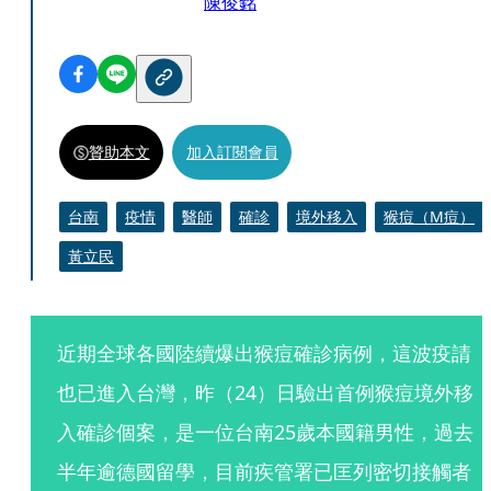
陳俊銘
贊助本文
加入訂閱會員
台南
疫情
醫師
確診
境外移入
猴痘（M痘）
黃立民
近期全球各國陸續爆出猴痘確診病例，這波疫請
也已進入台灣，昨（24）日驗出首例猴痘境外移
入確診個案，是一位台南25歲本國籍男性，過去
半年逾德國留學，目前疾管署已匡列密切接觸者