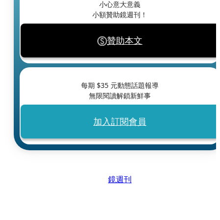
小心意大意義
小額贊助鏡週刊！
贊助本文
每期 $
35
元動態話題報導
無限閱讀解鎖新鮮事
加入訂閱會員
鏡週刊