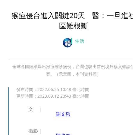
猴痘侵台進入關鍵20天 醫：一旦進
區難根斷
生活
全球各國陸續爆出猴痘確診病例，台灣也驗出首例境外移入確診個
案。（示意圖，本刊資料照）
發布時間：
2022.06.25 10:48
臺北時間
更新時間：
2023.09.12 20:43
臺北時間
文
謝文哲
攝影