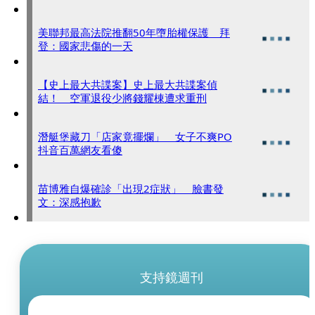
美聯邦最高法院推翻50年墮胎權保護 拜
登：國家悲傷的一天
【史上最大共諜案】史上最大共諜案偵
結！ 空軍退役少將錢耀棟遭求重刑
潛艇堡藏刀「店家竟擺爛」 女子不爽PO
抖音百萬網友看傻
苗博雅自爆確診「出現2症狀」 臉書發
文：深感抱歉
支持鏡週刊