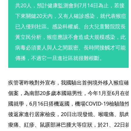
共20人，預計健康監測會到7月14日為止，若接
下來關鍵20天內，又有人確診感染，就代表猴痘
已入侵到社區。感染科權威、台大兒童醫院院長
黃立民分析，猴痘應該不會造成大規模感染，此
病毒必須要人與人之間親密、長時間接觸才可能
傳播，不過它一旦進社區就很難根斷。
疾管署昨晚對外宣布，我國驗出首例境外移入猴痘確
個案，為南部20多歲本國籍男性，今年1月至6月在德
國就學，6月16日搭機返國，機場COVID-19檢驗陰性
後返家進行居家檢疫，20日出現發燒、喉嚨痛、肌肉
痠痛、紅疹、鼠蹊部淋巴腫大等症狀，於21、22日就