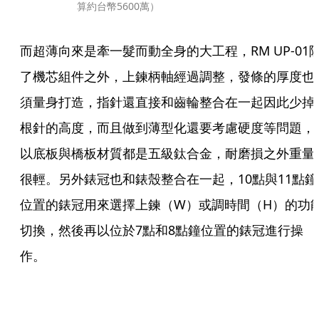
算約台幣5600萬）
而超薄向來是牽一髮而動全身的大工程，RM UP-01
了機芯組件之外，上鍊柄軸經過調整，發條的厚度也
須量身打造，指針還直接和齒輪整合在一起因此少掉
根針的高度，而且做到薄型化還要考慮硬度等問題，
以底板與橋板材質都是五級鈦合金，耐磨損之外重量
很輕。另外錶冠也和錶殼整合在一起，10點與11點鐘
位置的錶冠用來選擇上鍊（W）或調時間（H）的功
切換，然後再以位於7點和8點鐘位置的錶冠進行操
作。