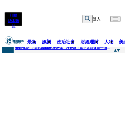
訂閱
登入
紙本雜
誌
最新
娛樂
政治社會
財經理財
人物
美
快訊
錢鏡你家1／急跌8800點後反彈 杜金龍：真正多頭還差一個訊號
快訊
鏡大咖／一起往好命路出發 唐綺陽
快訊
台中國一特教生暑輔失控！折斷掃把刺傷老師 女老師眼球重創恐失明