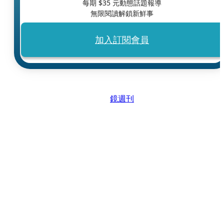
每期 $
35
元動態話題報導
無限閱讀解鎖新鮮事
加入訂閱會員
鏡週刊