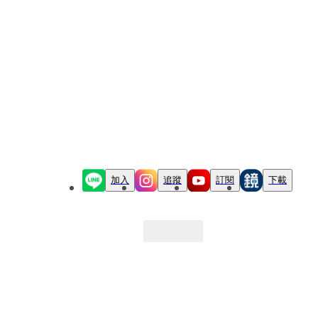
加入
追蹤
訂閱
下載
最新文章