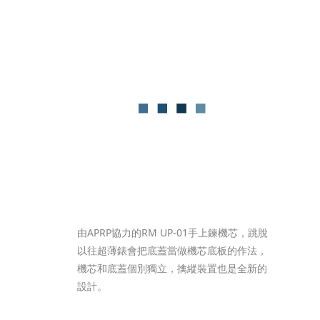
由APRP協力的RM UP-01手上鍊機芯，跳脫
以往超薄錶會把底蓋當做機芯底板的作法，
機芯和底蓋個別獨立，擒縱裝置也是全新的
設計。