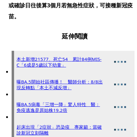
或確診日往後算3個月若無急性症狀，可接種新冠疫
苗。
延伸閱讀
本土新增21577、死亡54 累計84例MIS-
C「6成是5歲以下幼童」
曝BA.5開始社區傳播！ 醫師分析：8/8出
現反轉點「本土不減反增」
曝BA.5病毒「三增一降」驚人特性 醫：
免疫逃逸是原始株19.2倍
起床出現「2症狀」恐染疫 專家籲：當確
診新冠立刻隔離