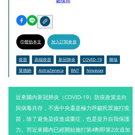
鄒保祥
贊助本文
加入訂閱會員
疫苗
高端疫苗
新冠肺炎
COVID-19
輝瑞
莫德納
AstraZeneca
BNT
Novavax
近來國內新冠肺炎（COVID-19）防疫政策走向
與病毒共存，不過中央還是極力呼籲民眾施打疫
苗，除了避免染疫造成重症，也是提升自我保護
力。而近來國內已經開始施打第4劑即第2次追加