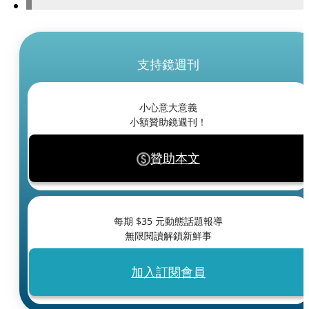
支持鏡週刊
小心意大意義
小額贊助鏡週刊！
贊助本文
每期 $
35
元動態話題報導
無限閱讀解鎖新鮮事
加入訂閱會員