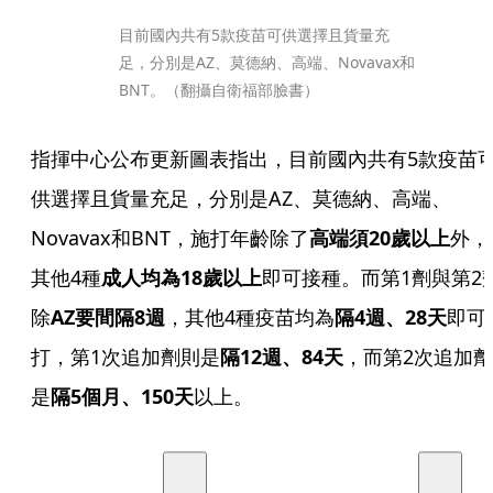
目前國內共有5款疫苗可供選擇且貨量充
足，分別是AZ、莫德納、高端、Novavax和
BNT。（翻攝自衛福部臉書）
指揮中心公布更新圖表指出，目前國內共有5款疫苗
供選擇且貨量充足，分別是AZ、莫德納、高端、
Novavax和BNT，施打年齡除了
高端須20歲以上
外，
其他4種
成人均為18歲以上
即可接種。而第1劑與第2
除
AZ要間隔8週
，其他4種疫苗均為
隔4週、28天
即可
打，第1次追加劑則是
隔12週、84天
，而第2次追加劑
是
隔5個月、150天
以上。