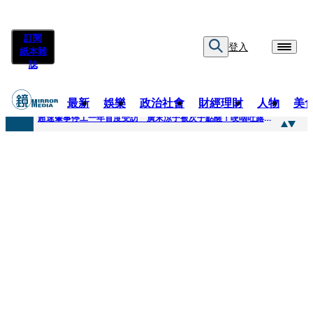
訂閱
登入
紙本雜
誌
最新
娛樂
政治社會
財經理財
人物
美
快訊
超速肇事停工一年首度受訪 廣末涼子被次子點醒！哽咽吐露：不再偽裝完美
快訊
暗黑界轉戰科技圈！前AV女優當工程師 接單「網站製作」
快訊
鼻酸畫面曝...獨居飼主猝逝！13愛犬伴屍多日未啃食 忠犬挨餓「死守遺體」警戒護主惹淚