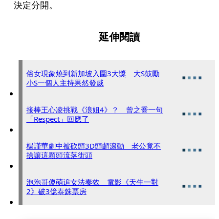
決定分開。
延伸閱讀
俗女現象燒到新加坡入圍3大獎 大S鼓勵
小S一個人主持果然發威
接棒王心凌挑戰《浪姐4》？ 曾之喬一句
「Respect」回應了
楊謹華劇中被砍頭3D頭顱滾動 老公竟不
捨讓這顆頭流落街頭
泡泡哥傻萌追女法奏效 電影《天生一對
2》破3億泰銖票房