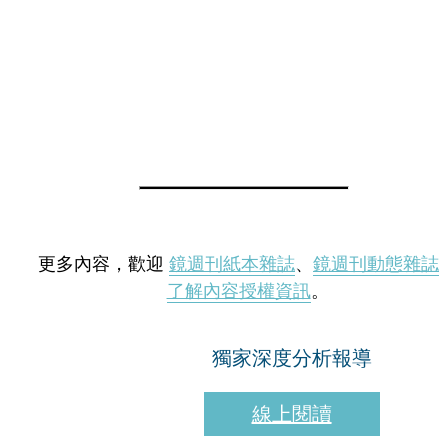
更多內容，歡迎
鏡週刊紙本雜誌
、
鏡週刊動態雜誌
了解內容授權資訊
。
獨家深度分析報導
線上閱讀