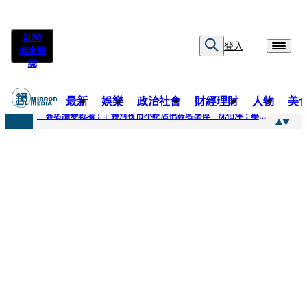
訂閱
登入
紙本雜
誌
最新
娛樂
政治社會
財經理財
人物
美
快訊
「簽名牆變戰場！」饒河夜市小吃店把簽名塗掉 沈伯洋：舉雙手贊成
快訊
抛「雙AI」施政藍圖！徐欣瑩宣示無縫接軌楊文科 延續五支箭與十大交通建設
快訊
翻拍雄二飛彈密件給中共女特工 海峰士兵認罪減刑判2年7月