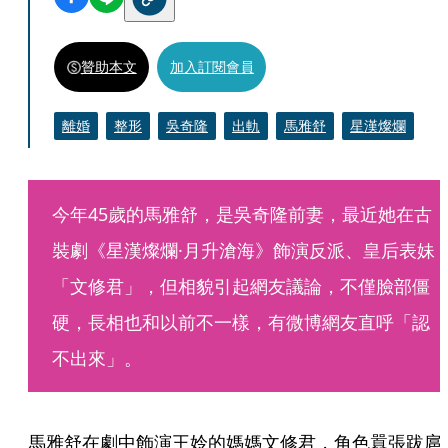
贊助本文
加入訂閱會員
離婚
整形
吳奇隆
出軌
馬雅舒
星漢燦爛
今年45歲的馬雅舒，是吳奇隆前妻，最近她在古
裝劇《星漢燦爛·月升滄海》飾演反派、皇后表妹
「文修君」，但相貌引起網友議論，不僅臉部僵
硬，長相也和以前不一樣，有微博網友直呼「認
不出來」。
馬雅舒在劇中飾演王姈的媽媽文修君，角色囂張跋扈