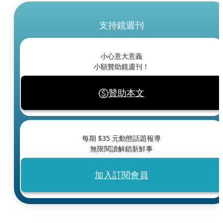
支持鏡週刊
小心意大意義
小額贊助鏡週刊！
贊助本文
每期 $
35
元動態話題報導
無限閱讀解鎖新鮮事
加入訂閱會員