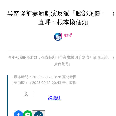
吳奇隆前妻新劇演反派「臉部超僵」 
直呼：根本換個頭
娛樂
今年45歲的馬雅舒，在古裝劇《星漢燦爛·月升滄海》飾演反派。（
攝自微博）
發布時間：
2022.08.12 13:36
臺北時間
更新時間：
2023.09.12 20:43
臺北時間
文
娛樂組