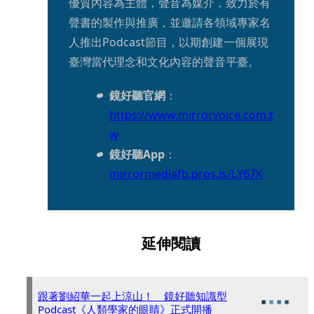
優質內容為主體，聲音為媒介，致力於有
聲書的製作與推廣，並邀請各領域專家名
人推出Podcast節目，以期創建一個展現
臺灣當代理念和文化內容的聲音平臺。
鏡好聽官網
：
https://www.mirrorvoice.com.t
w
鏡好聽App
：
mirrormediafb.pros.is/LY67K
延伸閱讀
跟著劉紹華一起上涼山！ 鏡好聽知識型
Podcast《人類學家的眼睛》正式開播