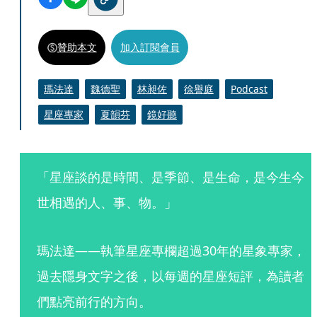
贊助本文
加入訂閱會員
瑪法達
魏德聖
林昶佐
徐譽庭
Podcast
星座專家
夏韻芬
鏡好聽
「星座談的是時間、是季節、是生命，是今生今
世相遇的人、事、物。」
瑪法達——執筆星座專欄超過30年的星象專家，
過去隱身文字之後，以每週的星座短評，為讀者
們點亮前行的方向。