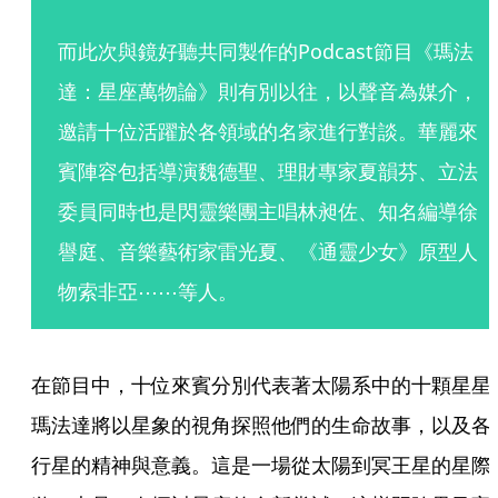
而此次與鏡好聽共同製作的Podcast節目《瑪法
達：星座萬物論》則有別以往，以聲音為媒介，
邀請十位活躍於各領域的名家進行對談。華麗來
賓陣容包括導演魏德聖、理財專家夏韻芬、立法
委員同時也是閃靈樂團主唱林昶佐、知名編導徐
譽庭、音樂藝術家雷光夏、《通靈少女》原型人
物索非亞⋯⋯等人。
在節目中，十位來賓分別代表著太陽系中的十顆星星
瑪法達將以星象的視角探照他們的生命故事，以及各
行星的精神與意義。這是一場從太陽到冥王星的星際