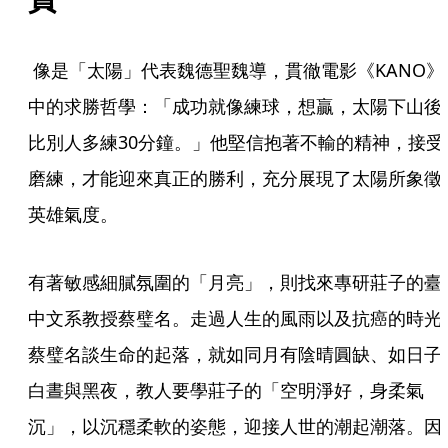
 像是「太陽」代表魏德聖魏導，貫徹電影《KANO》
中的求勝哲學：「成功就像練球，想贏，太陽下山後
比別人多練30分鐘。」他堅信抱著不輸的精神，接受
磨練，才能迎來真正的勝利，充分展現了太陽所象徵
英雄氣度。
有著敏感細膩氛圍的「月亮」，則找來專研莊子的臺
中文系教授蔡璧名。走過人生的風雨以及抗癌的時光
蔡璧名談生命的起落，就如同月有陰晴圓缺、如日子
白晝與黑夜，教人要學莊子的「空明淨好，身柔氣
沉」，以沉穩柔軟的姿態，迎接人世的潮起潮落。因