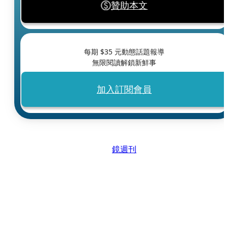
贊助本文
每期 $
35
元動態話題報導
無限閱讀解鎖新鮮事
加入訂閱會員
鏡週刊