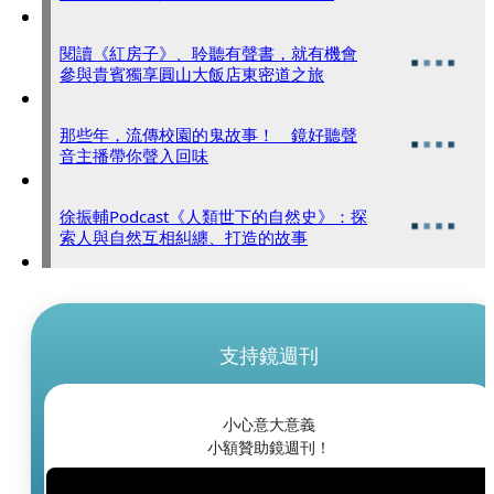
閱讀《紅房子》、聆聽有聲書，就有機會
參與貴賓獨享圓山大飯店東密道之旅
那些年，流傳校園的鬼故事！ 鏡好聽聲
音主播帶你聲入回味
徐振輔Podcast《人類世下的自然史》：探
索人與自然互相糾纏、打造的故事
支持鏡週刊
小心意大意義
小額贊助鏡週刊！