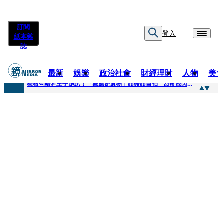
訂閱
登入
紙本雜
誌
最新
娛樂
政治社會
財經理財
人物
美
快訊
梅根勾哈利王子跑趴！「戴黛妃遺物」頭碰頭自拍 甜蜜放閃搶鏡
快訊
老翁菜園突失聯！媳婦急報案 警今擴大搜索「不排除墜溪」
快訊
姜厚任小24歲女友遭起底！爆二度改姓恐違法 專家揪「3歲認老公」盲點嘆：超出玄學