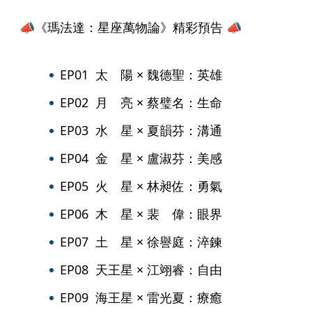
📣《瑪法達：星座萬物論》精彩預告 📣
EP01  太　陽 × 魏德聖：英雄
EP02  月　亮 × 蔡璧名：生命
EP03  水　星 × 夏韻芬：溝通
EP04  金　星 × 盧淑芬：美感
EP05  火　星 × 林昶佐：勇氣
EP06  木　星 × 裴　偉：眼界
EP07  土　星 × 徐譽庭：淬鍊
EP08  天王星 × 江翊睿：自由
EP09  海王星 × 雷光夏：療癒