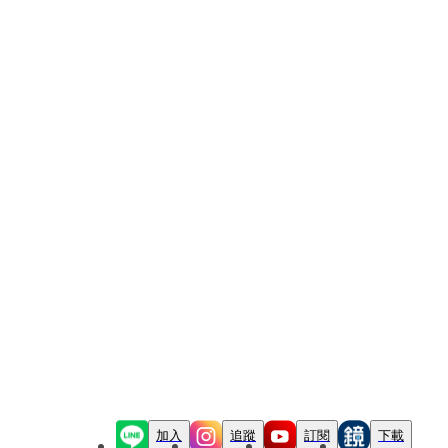
加入
追蹤
訂閱
下載