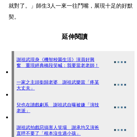
就對了。」師生3人一來一往鬥嘴，展現十足的好默
契。
延伸閱讀
謝祖武現身《機智校園生活》演員好興
奮 重現經典橋段笑喊：我要當老老師！
一家之主頭銜歸老婆 謝祖武樂當「疼某
大丈夫」
兒也在讀戲劇系 謝祖武自曝被嫌「演技
老派」
謝祖武拍戲惡搞害人笑場 謝承均又演爸
直呼不要了「根本沒生過小孩」