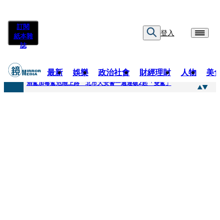
訂閱
登入
紙本雜
誌
最新
娛樂
政治社會
財經理財
人物
美
快訊
酒駕加毒駕危險上路 北市大安警一週連破2起「雙駕」
快訊
Ozone黃文廷、FEniX夏浦洋組「神隊友」 邱以太、林亭莉熱血狂奔殺青淚崩
快訊
AKIRA台北唱到一半突收兒子告白「爸爸I LOVE YOU」 驚喜林志玲同步曝光父親節「披薩蛋糕」