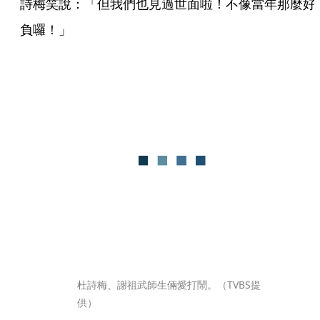
詩梅笑說：「但我們也見過世面啦！不像當年那麼好
負囉！」
杜詩梅、謝祖武師生倆愛打鬧。（TVBS提
供）