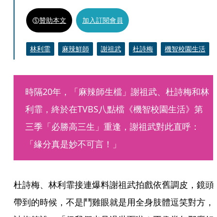
贊助本文
加入訂閱會員
林利霏
麻辣鮮師
謝祖武
杜詩梅
機智校園生活
時隔20年，「麻辣師生檔」謝祖武、杜詩梅和林
利霏，終於在TVBS八點檔《機智校園生活》第
三季「必勝高三生」重逢，謝祖武對此直呼：
「緣分真是妙不可言！」
杜詩梅、林利霏接連爆料謝祖武拍戲依舊調皮，鏡頭
帶到的時候，不是鬥雞眼就是用全身肢體逗笑對方，