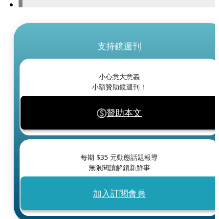
支持鏡週刊
小心意大意義
小額贊助鏡週刊！
贊助本文
每期 $
35
元動態話題報導
無限閱讀解鎖新鮮事
加入訂閱會員