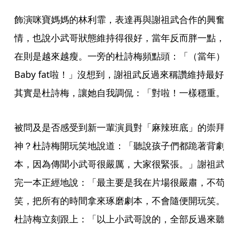
飾演咪寶媽媽的林利霏，表達再與謝祖武合作的興奮
情，也說小武哥狀態維持得很好，當年反而胖一點，
在則是越來越瘦。一旁的杜詩梅頻點頭：「（當年）
Baby fat啦！」沒想到，謝祖武反過來稱讚維持最好
其實是杜詩梅，讓她自我調侃：「對啦！一樣穩重。
被問及是否感受到新一輩演員對「麻辣班底」的崇拜
神？杜詩梅開玩笑地說道：「聽說孩子們都跪著背劇
本，因為傳聞小武哥很嚴厲，大家很緊張。」謝祖武
完一本正經地說：「最主要是我在片場很嚴肅，不苟
笑，把所有的時間拿來琢磨劇本，不會隨便開玩笑。
杜詩梅立刻跟上：「以上小武哥說的，全部反過來聽